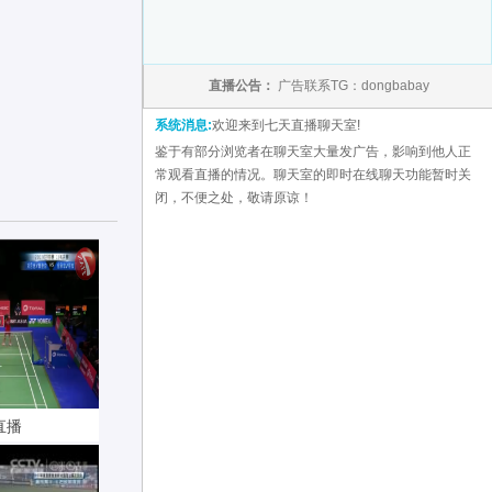
08-08 19:00
海登海姆 VS 奥斯纳布吕克
08-08 19:00
达姆施塔特 VS 荷尔斯泰因
08-08 19:00
青岛海牛 VS 上海申花
08-08 19:00
金泉尚武 VS FC首尔
08-08 19:00
全北现代 VS 济州SK FC
08-08 19:00
江原FC VS 仁川联
08-08 19:00
富川FC VS 光州FC
08-08 19:00
安养FC VS 大田市民
08-08 19:00
浦项铁人 VS 蔚山HD
08-08 19:00
苏州东吴 VS 长春亚泰
08-08 19:30
石家庄功夫 VS 陕西联合
08-08 19:30
梅州客家 VS 佛山南狮
08-08 19:30
南京城市 VS 南通支云
08-08 19:35
浙江队 VS 武汉三镇
08-08 19:35
大连英博 VS 辽宁铁人
08-08 20:00
瓦勒伦加 VS 博德闪耀
直播
08-08 20:00
剑桥联 VS 巴尼特
08-08 20:00
卡尔期克朗 VS 托纳斯
08-08 20:00
云南玉昆 VS 成都蓉城