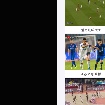
魅力足球直播
江苏体育 直播