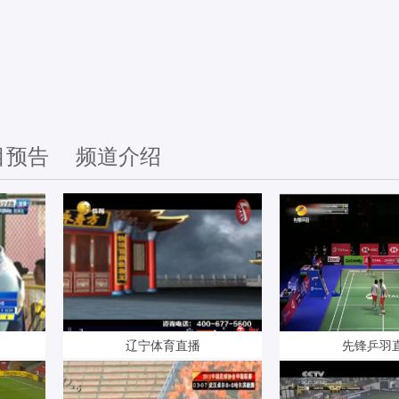
目预告
频道介绍
辽宁体育直播
先锋乒羽