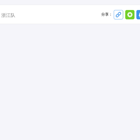
分享：
 浙江队