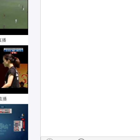
08-08 20:00
定南赣联 VS 大连鲲城
08-08 21:00
奥尔格里特 VS 索尔纳
08-08 21:00
女王公园 VS 米尔沃尔
08-08 22:00
维京 VS 萨普斯堡
08-08 22:00
AFC温布尔登 VS 纽波特郡
直播
08-08 22:00
巴恩斯利 VS 维冈竞技
08-08 22:00
布里斯托流浪 VS 彼得堡联
08-08 22:00
布罗姆利 VS 雷丁
08-08 22:00
伯恩利 VS 诺茨郡
08-08 22:00
伯顿 VS 布莱克本
08-08 22:00
卡迪夫城 VS 斯文登
08-08 22:00
克鲁 VS 阿克灵顿
08-08 22:00
德比郡 VS 林肯城
直播
08-08 22:00
弗利特伍德 VS 切斯特菲尔德
08-08 22:00
吉林汉姆 VS 卢顿
08-08 22:00
格林斯比 VS 布莱克浦
08-08 22:00
莱斯特城 VS 北安普顿
08-08 22:00
莱顿东方 VS 牛津联
08-08 22:00
诺维奇 VS 米尔顿凯恩斯