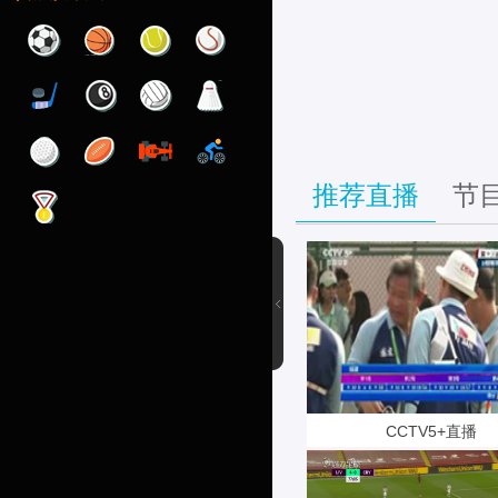
推荐直播
节
CCTV5+直播