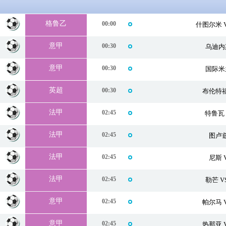
球
足
格鲁乙
00:00
什图尔米 
球
足
意甲
00:30
乌迪内斯
球
足
意甲
00:30
国际米兰
球
足
英超
00:30
布伦特福
球
足
法甲
02:45
特鲁瓦 
球
足
法甲
02:45
图卢兹
球
足
法甲
02:45
尼斯 
球
足
法甲
02:45
勒芒 V
球
足
意甲
02:45
帕尔马 
球
足
意甲
02:45
热那亚 