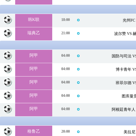
球
足
韩K联
18:00
光州FC
球
足
瑞典乙
21:00
波尔赞 VS 
球
足
阿甲
04:00
国防与司法 V
球
足
阿甲
04:00
博卡青年 V
球
足
阿甲
04:00
班菲尔德 V
球
足
阿甲
04:00
图库曼竞
球
足
阿甲
04:00
阿根廷青年人 
球
足
格鲁乙
20:00
美拉尼 