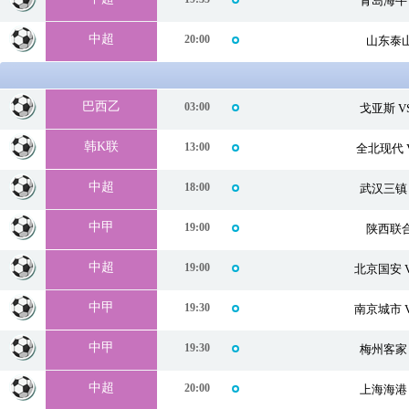
青岛海牛 
球
足
中超
20:00
山东泰山
球
足
巴西乙
03:00
戈亚斯 V
球
足
韩K联
13:00
全北现代 V
球
足
中超
18:00
武汉三镇 
球
足
中甲
19:00
陕西联合
球
足
中超
19:00
北京国安 
球
足
中甲
19:30
南京城市 
球
足
中甲
19:30
梅州客家 
球
足
中超
20:00
上海海港 