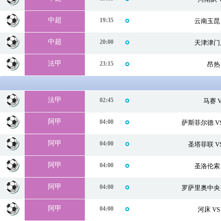
球
足
中超
19:35
云南玉昆 
球
足
中超
20:00
天津津门虎
球
足
法甲
23:15
昂热 
球
足
法甲
02:45
马赛 V
球
足
阿甲
04:00
萨斯菲尔德 V
球
足
阿甲
04:00
圣塔菲联 V
球
足
阿甲
04:00
圣洛伦索 
球
足
阿甲
04:00
罗萨里奥中央 
球
足
阿甲
04:00
河床 V