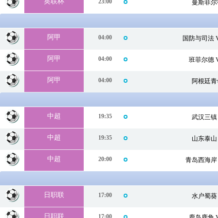
足
英联杯
23:00
曼斯菲尔德
球
足
阿甲
04:00
国防与司法 
球
足
阿甲
04:00
班菲尔德 
球
足
阿甲
04:00
阿根廷青年
球
足
中超
19:35
武汉三镇 
球
足
中超
19:35
山东泰山 
球
足
中超
20:00
青岛西海岸 
球
足
日职联
17:00
水户蜀葵 
球
足
日职联
17:00
鹿岛鹿角 