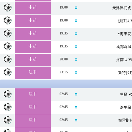
球
足
中超
19:00
天津津门虎 
球
足
中超
19:00
浙江队 
球
足
中超
19:35
上海申花 
球
足
中超
19:35
成都蓉城 
球
足
中超
20:00
河南队 V
球
足
法甲
23:15
斯特拉斯
球
足
法甲
02:45
里昂 V
球
足
法甲
02:45
洛里昂 
球
足
法甲
02:45
布雷斯特
球