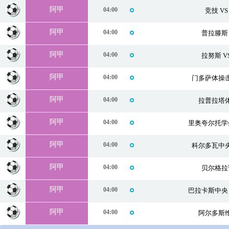
球
足
阿甲
04:00
竞技 V
球
足
阿甲
04:00
普拉滕斯 
球
足
阿甲
04:00
拉努斯 V
球
足
阿甲
04:00
门多萨体操击
球
足
阿甲
04:00
拉普拉塔体
球
足
阿甲
04:00
里奥夸尔托学生
球
足
阿甲
04:00
科尔多瓦中央
球
足
阿甲
04:00
贝尔格拉诺
球
足
阿甲
04:00
巴拉卡斯中央 
球
足
阿甲
04:00
阿尔多斯维