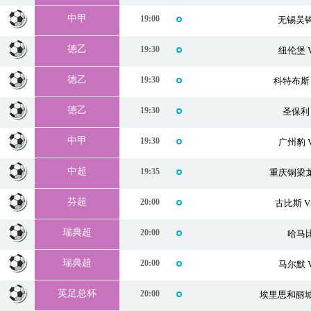
球
足
中甲
19:00
无锡吴钩 
球
足
德乙
19:30
纽伦堡 
球
足
德乙
19:30
科特布斯 
球
足
德乙
19:30
圣保利 
球
足
中甲
19:30
广州豹 
球
足
中超
19:35
重庆铜梁龙
球
足
芬超
20:00
古比斯 V
球
足
瑞典超
20:00
哈马比
球
足
瑞典超
20:00
马尔默 
球
足
英足总杯
20:00
埃里思和丽城 