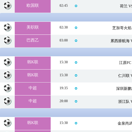
球
足
欧国联
02:45
荷兰 V
球
足
美职联
02:30
芝加哥火焰 
球
足
巴西乙
03:00
累西腓航海 
球
足
韩K联
15:30
江原FC
球
足
韩K联
15:30
仁川联 
球
足
中超
19:35
深圳新鹏城
球
足
中超
20:00
浙江队 
球
足
韩K联
15:30
金泉尚武 