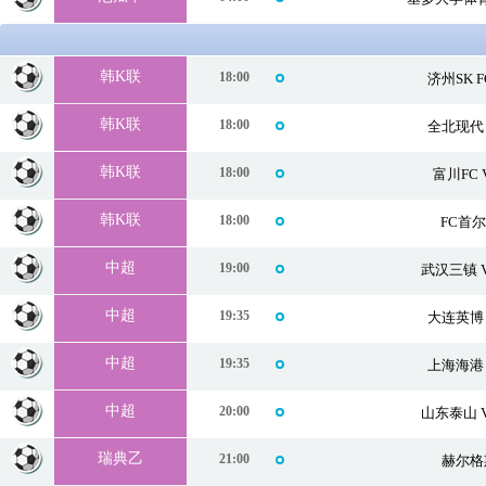
球
足
韩K联
18:00
济州SK F
球
足
韩K联
18:00
全北现代 
球
足
韩K联
18:00
富川FC 
球
足
韩K联
18:00
FC首尔
球
足
中超
19:00
武汉三镇 
球
足
中超
19:35
大连英博 
球
足
中超
19:35
上海海港 
球
足
中超
20:00
山东泰山 
球
足
瑞典乙
21:00
赫尔格斯