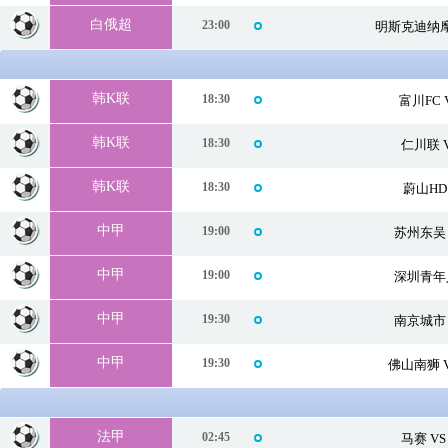
球
足
白俄超
23:00
明斯克迪纳摩
球
足
韩K联
18:30
富川FC 
球
足
韩K联
18:30
仁川联 
球
足
韩K联
18:30
蔚山HD 
球
足
中甲
19:00
苏州东吴 
球
足
中甲
19:00
深圳青年人
球
足
中甲
19:30
南京城市 
球
足
中甲
19:30
佛山南狮 
球
足
法甲
02:45
马赛 V