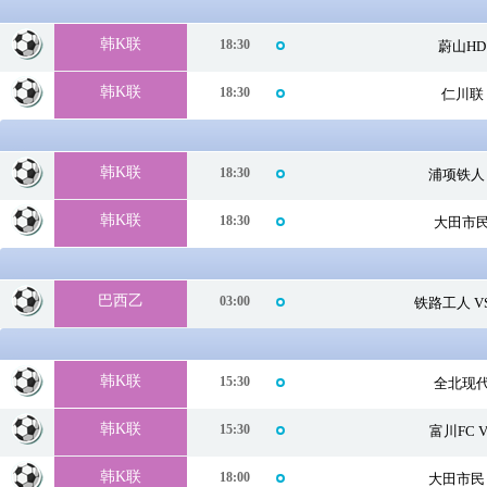
球
足
韩K联
18:30
蔚山HD 
球
足
韩K联
18:30
仁川联 
球
足
韩K联
18:30
浦项铁人 
球
足
韩K联
18:30
大田市民 
球
足
巴西乙
03:00
铁路工人 V
球
足
韩K联
15:30
全北现代 
球
足
韩K联
15:30
富川FC V
球
足
韩K联
18:00
大田市民 