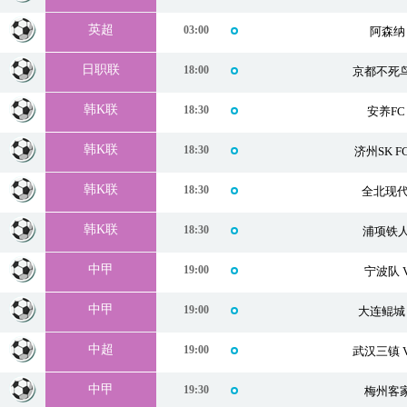
球
足
英超
03:00
阿森纳 
球
足
日职联
18:00
京都不死鸟
球
足
韩K联
18:30
安养FC
球
足
韩K联
18:30
济州SK F
球
足
韩K联
18:30
全北现代 
球
足
韩K联
18:30
浦项铁人 
球
足
中甲
19:00
宁波队 
球
足
中甲
19:00
大连鲲城 
球
足
中超
19:00
武汉三镇 
球
足
中甲
19:30
梅州客家