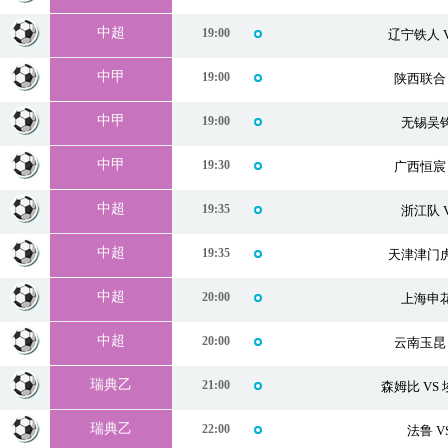
球
足
中超
19:00
辽宁铁人 
球
足
中甲
19:00
陕西联合 
球
足
中甲
19:00
无锡吴钩
球
足
中甲
19:30
广西恒宸 
球
足
中超
19:35
浙江队 
球
足
中超
19:35
天津津门虎
球
足
中超
20:00
上海申花
球
足
中超
20:00
云南玉昆 
球
足
瑞典乙
21:00
森姆比 VS
球
足
瑞典乙
22:00
法鲁 V