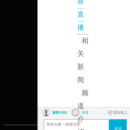
荐
直
播
相
关
新
闻
频
道
介