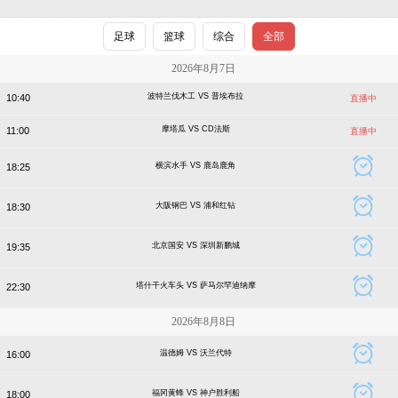
足球
篮球
综合
全部
2026年8月7日
波特兰伐木工 VS 普埃布拉
10:40
直播中
摩塔瓜 VS CD法斯
11:00
直播中
横滨水手 VS 鹿岛鹿角
18:25
大阪钢巴 VS 浦和红钻
18:30
北京国安 VS 深圳新鹏城
19:35
塔什干火车头 VS 萨马尔罕迪纳摩
22:30
2026年8月8日
温德姆 VS 沃兰代特
16:00
福冈黄蜂 VS 神户胜利船
18:00