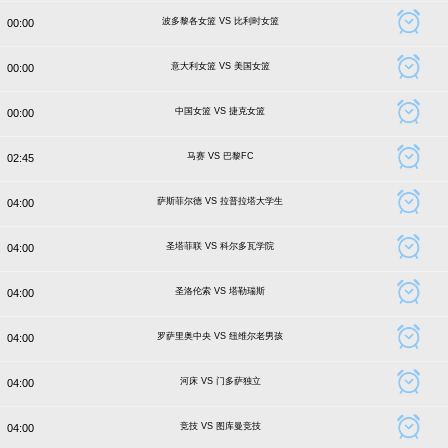
波多黎各女篮 VS 比利时女篮
00:00
意大利女篮 VS 美国女篮
00:00
中国女篮 VS 捷克女篮
00:00
马赛 VS 巴黎FC
02:45
萨斯菲尔德 VS 拉普拉塔大学生
04:00
圣塔菲联 VS 科尔多瓦学院
04:00
圣洛伦索 VS 塔勒瑞斯
04:00
罗萨里奥中央 VS 纽维尔老男孩
04:00
河床 VS 门多萨独立
04:00
竞技 VS 图库曼竞技
04:00