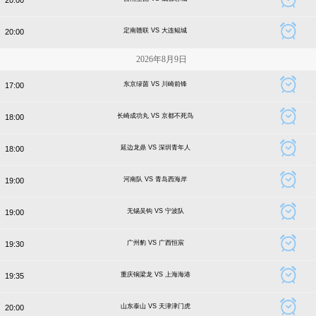
定南赣联 VS 大连鲲城
20:00
2026年8月9日
东京绿茵 VS 川崎前锋
17:00
长崎成功丸 VS 京都不死鸟
18:00
延边龙鼎 VS 深圳青年人
18:00
河南队 VS 青岛西海岸
19:00
无锡吴钩 VS 宁波队
19:00
广州豹 VS 广西恒宸
19:30
重庆铜梁龙 VS 上海海港
19:35
山东泰山 VS 天津津门虎
20:00