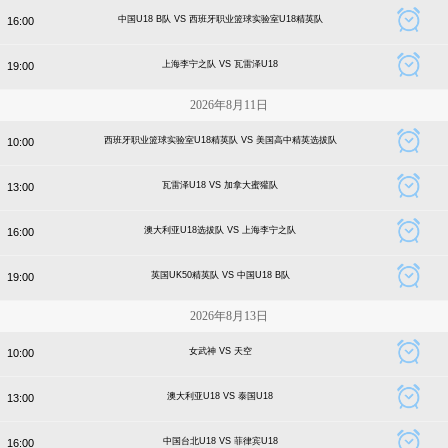
中国U18 B队 VS 西班牙职业篮球实验室U18精英队
16:00
上海李宁之队 VS 瓦雷泽U18
19:00
2026年8月11日
西班牙职业篮球实验室U18精英队 VS 美国高中精英选拔队
10:00
瓦雷泽U18 VS 加拿大蜜獾队
13:00
澳大利亚U18选拔队 VS 上海李宁之队
16:00
英国UK50精英队 VS 中国U18 B队
19:00
2026年8月13日
女武神 VS 天空
10:00
澳大利亚U18 VS 泰国U18
13:00
中国台北U18 VS 菲律宾U18
16:00