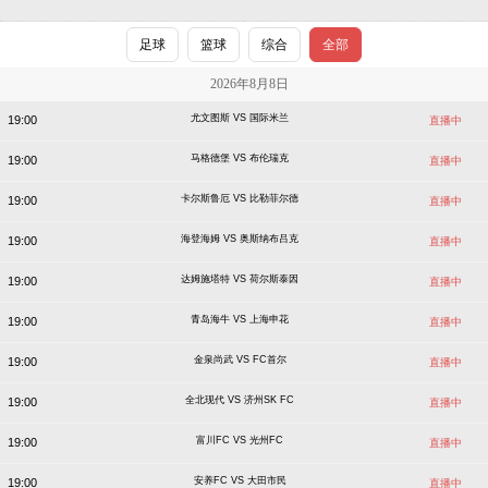
足球
篮球
综合
全部
2026年8月8日
尤文图斯 VS 国际米兰
19:00
直播中
马格德堡 VS 布伦瑞克
19:00
直播中
卡尔斯鲁厄 VS 比勒菲尔德
19:00
直播中
海登海姆 VS 奥斯纳布吕克
19:00
直播中
达姆施塔特 VS 荷尔斯泰因
19:00
直播中
青岛海牛 VS 上海申花
19:00
直播中
金泉尚武 VS FC首尔
19:00
直播中
全北现代 VS 济州SK FC
19:00
直播中
富川FC VS 光州FC
19:00
直播中
安养FC VS 大田市民
19:00
直播中