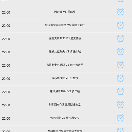
阿兴顿 VS 霍尔登
22:00
纽卡斯尔本菲尔德 VS 雷德卡竞技
22:00
克鲁克镇AFC VS 皮克灵镇
22:00
纽顿艾克利夫 VS 肯达尔城
22:00
布莱斯史巴登斯 VS 纽卡素蓝星
22:00
埃苏顿维拉 VS 亚瑟顿
22:00
诺斯威奇1874 VS 罗辛顿
22:00
利弗西奇 VS 佩尼斯通教堂
22:00
弗里科雷 VS 坎皮恩AFC
22:00
加福斯镇 VS 迪兹伯里查尔顿
22:00