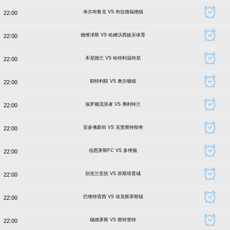
米尔布鲁克 VS 布拉德福德镇
22:00
德维泽斯 VS 哈姆沃西娱乐体育
22:00
禾尼德兰 VS 哈特利温特尼
22:00
耶特利联 VS 奥尔顿镇
22:00
保罗顿流浪者 VS 弗利特兰
22:00
安多佛新街 VS 克里斯特彻奇
22:00
伯恩茅斯FC VS 多维顿
22:00
别克兰竞技 VS 班斯塔普城
22:00
巴维特雷西 VS 埃克斯茅斯镇
22:00
锡德茅斯 VS 斯特里特
22:00