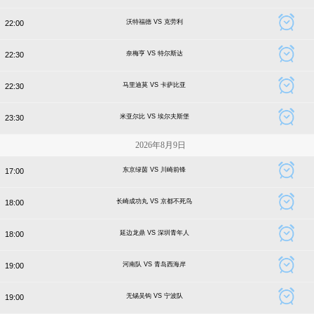
沃特福德 VS 克劳利
22:00
奈梅亨 VS 特尔斯达
22:30
马里迪莫 VS 卡萨比亚
22:30
米亚尔比 VS 埃尔夫斯堡
23:30
2026年8月9日
东京绿茵 VS 川崎前锋
17:00
长崎成功丸 VS 京都不死鸟
18:00
延边龙鼎 VS 深圳青年人
18:00
河南队 VS 青岛西海岸
19:00
无锡吴钩 VS 宁波队
19:00