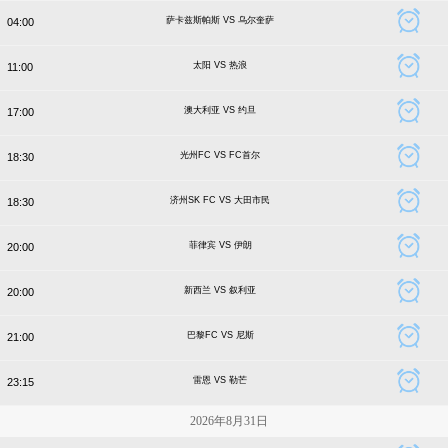
萨卡兹斯帕斯 VS 乌尔奎萨
04:00
太阳 VS 热浪
11:00
澳大利亚 VS 约旦
17:00
光州FC VS FC首尔
18:30
济州SK FC VS 大田市民
18:30
菲律宾 VS 伊朗
20:00
新西兰 VS 叙利亚
20:00
巴黎FC VS 尼斯
21:00
雷恩 VS 勒芒
23:15
2026年8月31日