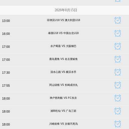
2026年8月15日
菲律宾U18 VS 澳大利亚U18
13:00
泰国U18 VS 中国台北U18
16:00
水户蜀葵 VS 大阪钢巴
17:00
鹿岛鹿角 VS 名古屋鲸鱼
17:00
清水心跳 VS 横滨水手
17:30
冈山绿雉 VS 长崎成功丸
17:55
神户胜利船 VS FC东京
18:00
浦和红钻 VS 广岛三箭
18:00
川崎前锋 VS 京都不死鸟
18:00