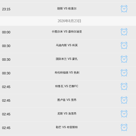
朗斯 VS 欧塞尔
23:15
2026年8月23日
什图尔米 VS 森特尔迪亚
00:00
乌迪内斯 VS 科莫
00:30
国际米兰 VS 蒙扎
00:30
布伦特福德 VS 热刺
00:30
特鲁瓦 VS 巴黎FC
02:45
图卢兹 VS 里昂
02:45
尼斯 VS 洛里昂
02:45
勒芒 VS 布雷斯特
02:45