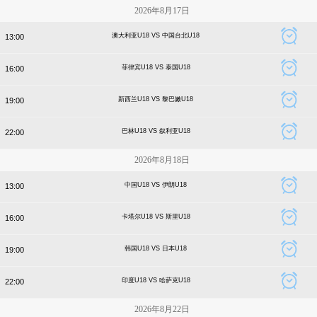
2026年8月17日
澳大利亚U18 VS 中国台北U18
13:00
菲律宾U18 VS 泰国U18
16:00
新西兰U18 VS 黎巴嫩U18
19:00
巴林U18 VS 叙利亚U18
22:00
2026年8月18日
中国U18 VS 伊朗U18
13:00
卡塔尔U18 VS 斯里U18
16:00
韩国U18 VS 日本U18
19:00
印度U18 VS 哈萨克U18
22:00
2026年8月22日