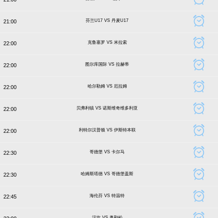
芬兰U17 VS 丹麦U17
21:00
克鲁塞罗 VS 米拉索
22:00
图尔库国际 VS 拉赫蒂
22:00
哈尔勒姆 VS 厄拉姆
22:00
贝弗利镇 VS 诺斯维奇维多利亚
22:00
利特尔汉普顿 VS 伊斯特本联
22:00
哥德堡 VS 卡尔马
22:30
哈姆斯塔德 VS 哥德堡盖斯
22:30
海伦芬 VS 特温特
22:45
汉坎 VS 奥勒松