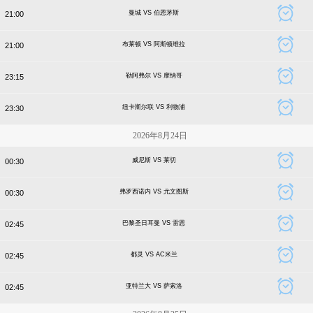
曼城 VS 伯恩茅斯
21:00
布莱顿 VS 阿斯顿维拉
21:00
勒阿弗尔 VS 摩纳哥
23:15
纽卡斯尔联 VS 利物浦
23:30
2026年8月24日
威尼斯 VS 莱切
00:30
弗罗西诺内 VS 尤文图斯
00:30
巴黎圣日耳曼 VS 雷恩
02:45
都灵 VS AC米兰
02:45
亚特兰大 VS 萨索洛
02:45