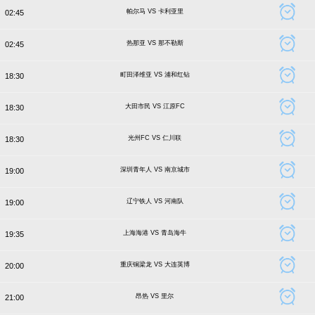
帕尔马 VS 卡利亚里
02:45
热那亚 VS 那不勒斯
02:45
町田泽维亚 VS 浦和红钻
18:30
大田市民 VS 江原FC
18:30
光州FC VS 仁川联
18:30
深圳青年人 VS 南京城市
19:00
辽宁铁人 VS 河南队
19:00
上海海港 VS 青岛海牛
19:35
重庆铜梁龙 VS 大连英博
20:00
昂热 VS 里尔
21:00