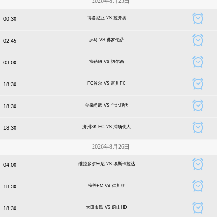
2026年8月25日
博洛尼亚 VS 拉齐奥
00:30
罗马 VS 佛罗伦萨
02:45
富勒姆 VS 切尔西
03:00
FC首尔 VS 富川FC
18:30
金泉尚武 VS 全北现代
18:30
济州SK FC VS 浦项铁人
18:30
2026年8月26日
维拉多尔米尼 VS 埃斯卡拉达
04:00
安养FC VS 仁川联
18:30
大田市民 VS 蔚山HD
18:30