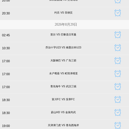
20:00
约旦 VS 菲律宾
20:30
2026年8月29日
里尔 VS 巴黎圣日耳曼
02:45
乔治十字U23 VS 南墨尔本U23
10:30
大阪钢巴 VS 广岛三箭
17:00
水户蜀葵 VS 町田泽维亚
17:00
青岛海牛 VS 武汉三镇
17:00
富川FC VS 安养FC
18:30
蔚山HD VS 金泉尚武
18:30
天津津门虎 VS 青岛西海岸
19:00