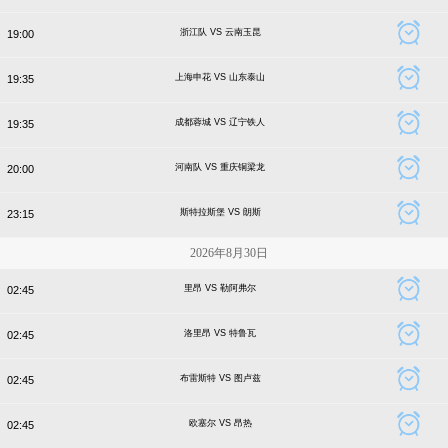
浙江队 VS 云南玉昆
19:00
上海申花 VS 山东泰山
19:35
成都蓉城 VS 辽宁铁人
19:35
河南队 VS 重庆铜梁龙
20:00
斯特拉斯堡 VS 朗斯
23:15
2026年8月30日
里昂 VS 勒阿弗尔
02:45
洛里昂 VS 特鲁瓦
02:45
布雷斯特 VS 图卢兹
02:45
欧塞尔 VS 昂热
02:45