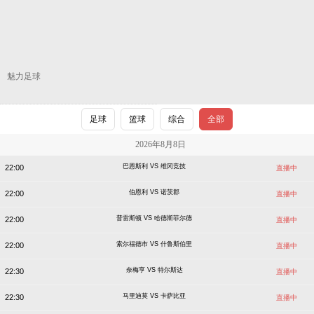
魅力足球
足球
篮球
综合
全部
2026年8月8日
巴恩斯利 VS 维冈竞技
22:00
直播中
伯恩利 VS 诺茨郡
22:00
直播中
普雷斯顿 VS 哈德斯菲尔德
22:00
直播中
索尔福德市 VS 什鲁斯伯里
22:00
直播中
奈梅亨 VS 特尔斯达
22:30
直播中
马里迪莫 VS 卡萨比亚
22:30
直播中