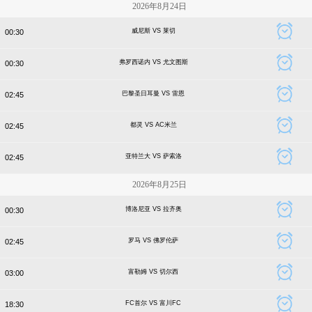
2026年8月24日
威尼斯 VS 莱切
00:30
弗罗西诺内 VS 尤文图斯
00:30
巴黎圣日耳曼 VS 雷恩
02:45
都灵 VS AC米兰
02:45
亚特兰大 VS 萨索洛
02:45
2026年8月25日
博洛尼亚 VS 拉齐奥
00:30
罗马 VS 佛罗伦萨
02:45
富勒姆 VS 切尔西
03:00
FC首尔 VS 富川FC
18:30