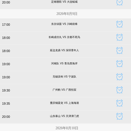
定南赣联 VS 大连鲲城
20:00
2026年8月9日
东京绿茵 VS 川崎前锋
17:00
长崎成功丸 VS 京都不死鸟
18:00
延边龙鼎 VS 深圳青年人
18:00
河南队 VS 青岛西海岸
19:00
无锡吴钩 VS 宁波队
19:00
广州豹 VS 广西恒宸
19:30
重庆铜梁龙 VS 上海海港
19:35
山东泰山 VS 天津津门虎
20:00
2026年8月10日