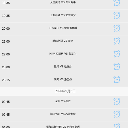
大连英博 VS 青岛海牛
19:35
上海海港 VS 北京国安
19:35
山东泰山 VS 深圳新鹏城
20:00
赫尔格斯 VS 泰比
21:00
HK科帕沃格 VS 费基尔
22:00
里昂 VS 欧塞尔
23:00
朗斯 VS 洛里昂
23:15
2026年9月6日
尼斯 VS 勒芒
02:45
勒阿弗尔 VS 布雷斯特
02:45
雷加塔斯巴西 VS 米内罗美洲
03:00