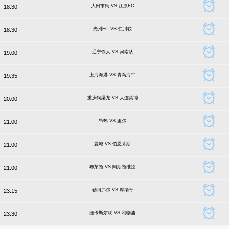
大田市民 VS 江原FC
18:30
光州FC VS 仁川联
18:30
辽宁铁人 VS 河南队
19:00
上海海港 VS 青岛海牛
19:35
重庆铜梁龙 VS 大连英博
20:00
昂热 VS 里尔
21:00
曼城 VS 伯恩茅斯
21:00
布莱顿 VS 阿斯顿维拉
21:00
勒阿弗尔 VS 摩纳哥
23:15
纽卡斯尔联 VS 利物浦
23:30