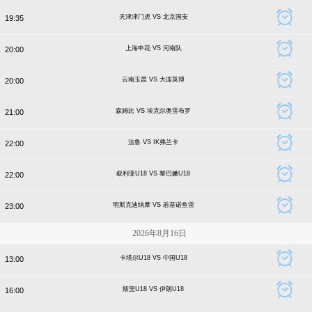
天津津门虎 VS 北京国安
19:35
上海申花 VS 河南队
20:00
云南玉昆 VS 大连英博
20:00
森姆比 VS 埃克尔奥雷布罗
21:00
法鲁 VS IK弗兰卡
22:00
叙利亚U18 VS 黎巴嫩U18
22:00
明斯克迪纳摩 VS 若基诺鱼雷
23:00
2026年8月16日
卡塔尔U18 VS 中国U18
13:00
斯里U18 VS 伊朗U18
16:00