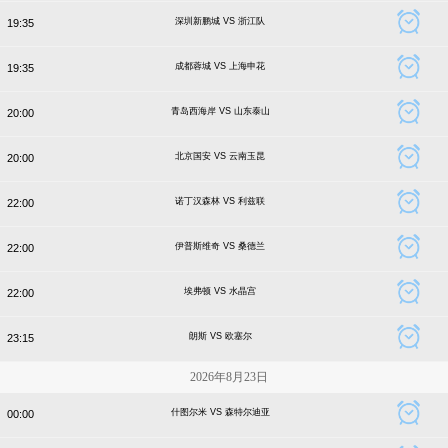
深圳新鹏城 VS 浙江队
19:35
成都蓉城 VS 上海申花
19:35
青岛西海岸 VS 山东泰山
20:00
北京国安 VS 云南玉昆
20:00
诺丁汉森林 VS 利兹联
22:00
伊普斯维奇 VS 桑德兰
22:00
埃弗顿 VS 水晶宫
22:00
朗斯 VS 欧塞尔
23:15
2026年8月23日
什图尔米 VS 森特尔迪亚
00:00