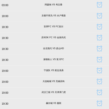
阿森纳 VS 考文垂
03:00
京都不死鸟 VS 水户蜀葵
18:00
安养FC VS FC首尔
18:30
济州SK FC VS 金泉尚武
18:30
全北现代 VS 蔚山HD
18:30
浦项铁人 VS 富川FC
18:30
宁波队 VS 延边龙鼎
19:00
大连鲲城 VS 无锡吴钩
19:00
武汉三镇 VS 天津津门虎
19:00
赫尔城 VS 曼联
19:30