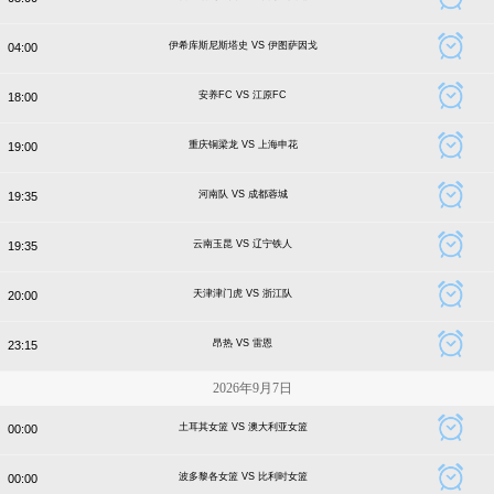
伊希库斯尼斯塔史 VS 伊图萨因戈
04:00
安养FC VS 江原FC
18:00
重庆铜梁龙 VS 上海申花
19:00
河南队 VS 成都蓉城
19:35
云南玉昆 VS 辽宁铁人
19:35
天津津门虎 VS 浙江队
20:00
昂热 VS 雷恩
23:15
2026年9月7日
土耳其女篮 VS 澳大利亚女篮
00:00
波多黎各女篮 VS 比利时女篮
00:00