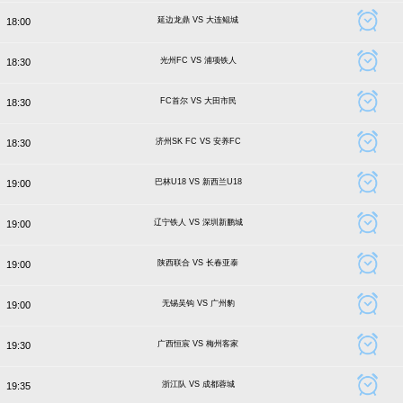
延边龙鼎 VS 大连鲲城
18:00
光州FC VS 浦项铁人
18:30
FC首尔 VS 大田市民
18:30
济州SK FC VS 安养FC
18:30
巴林U18 VS 新西兰U18
19:00
辽宁铁人 VS 深圳新鹏城
19:00
陕西联合 VS 长春亚泰
19:00
无锡吴钩 VS 广州豹
19:00
广西恒宸 VS 梅州客家
19:30
浙江队 VS 成都蓉城
19:35