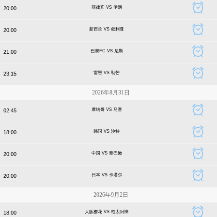
菲律宾 VS 伊朗
20:00
新西兰 VS 叙利亚
20:00
巴黎FC VS 尼斯
21:00
雷恩 VS 勒芒
23:15
2026年8月31日
摩纳哥 VS 马赛
02:45
韩国 VS 沙特
18:00
中国 VS 黎巴嫩
20:00
日本 VS 卡塔尔
20:00
2026年9月2日
大阪樱花 VS 柏太阳神
18:00