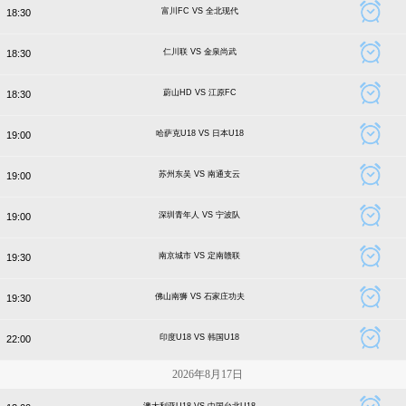
富川FC VS 全北现代
18:30
仁川联 VS 金泉尚武
18:30
蔚山HD VS 江原FC
18:30
哈萨克U18 VS 日本U18
19:00
苏州东吴 VS 南通支云
19:00
深圳青年人 VS 宁波队
19:00
南京城市 VS 定南赣联
19:30
佛山南狮 VS 石家庄功夫
19:30
印度U18 VS 韩国U18
22:00
2026年8月17日
澳大利亚U18 VS 中国台北U18