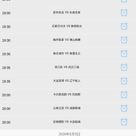
苏州东吴 VS 长春亚泰
19:00
石家庄功夫 VS 陕西联合
19:30
梅州客家 VS 佛山南狮
19:30
南京城市 VS 南通支云
19:30
浙江队 VS 武汉三镇
19:35
大连英博 VS 辽宁铁人
19:35
卡尔期克朗 VS 托纳斯
20:00
云南玉昆 VS 成都蓉城
20:00
定南赣联 VS 大连鲲城
20:00
2026年8月9日