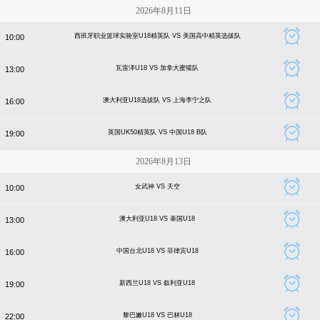
2026年8月11日
西班牙职业篮球实验室U18精英队 VS 美国高中精英选拔队
10:00
瓦雷泽U18 VS 加拿大蜜獾队
13:00
澳大利亚U18选拔队 VS 上海李宁之队
16:00
英国UK50精英队 VS 中国U18 B队
19:00
2026年8月13日
女武神 VS 天空
10:00
澳大利亚U18 VS 泰国U18
13:00
中国台北U18 VS 菲律宾U18
16:00
新西兰U18 VS 叙利亚U18
19:00
黎巴嫩U18 VS 巴林U18
22:00