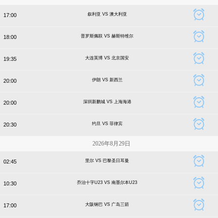
叙利亚 VS 澳大利亚
17:00
普罗斯佩联 VS 赫斯特维尔
18:00
大连英博 VS 北京国安
19:35
伊朗 VS 新西兰
20:00
深圳新鹏城 VS 上海海港
20:00
约旦 VS 菲律宾
20:30
2026年8月29日
里尔 VS 巴黎圣日耳曼
02:45
乔治十字U23 VS 南墨尔本U23
10:30
大阪钢巴 VS 广岛三箭
17:00