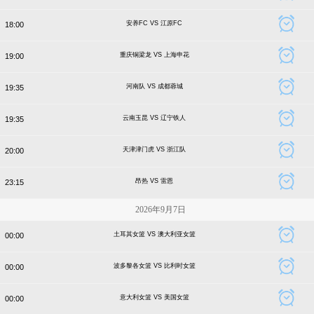
安养FC VS 江原FC
18:00
重庆铜梁龙 VS 上海申花
19:00
河南队 VS 成都蓉城
19:35
云南玉昆 VS 辽宁铁人
19:35
天津津门虎 VS 浙江队
20:00
昂热 VS 雷恩
23:15
2026年9月7日
土耳其女篮 VS 澳大利亚女篮
00:00
波多黎各女篮 VS 比利时女篮
00:00
意大利女篮 VS 美国女篮
00:00