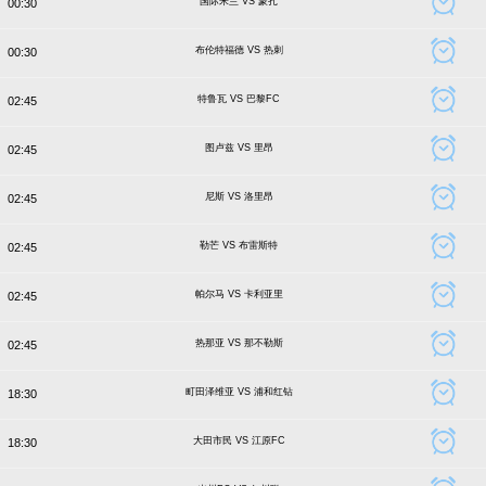
国际米兰 VS 蒙扎
00:30
布伦特福德 VS 热刺
00:30
特鲁瓦 VS 巴黎FC
02:45
图卢兹 VS 里昂
02:45
尼斯 VS 洛里昂
02:45
勒芒 VS 布雷斯特
02:45
帕尔马 VS 卡利亚里
02:45
热那亚 VS 那不勒斯
02:45
町田泽维亚 VS 浦和红钻
18:30
大田市民 VS 江原FC
18:30