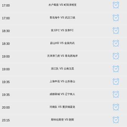
水户蜀葵 VS 町田泽维亚
17:00
青岛海牛 VS 武汉三镇
17:00
富川FC VS 安养FC
18:30
蔚山HD VS 金泉尚武
18:30
天津津门虎 VS 青岛西海岸
19:00
浙江队 VS 云南玉昆
19:00
上海申花 VS 山东泰山
19:35
成都蓉城 VS 辽宁铁人
19:35
河南队 VS 重庆铜梁龙
20:00
斯特拉斯堡 VS 朗斯
23:15