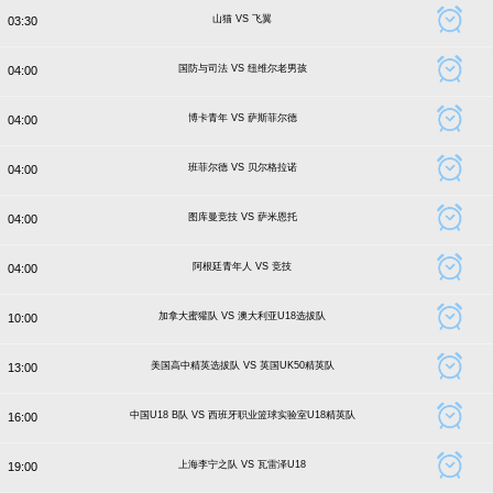
山猫 VS 飞翼
03:30
国防与司法 VS 纽维尔老男孩
04:00
博卡青年 VS 萨斯菲尔德
04:00
班菲尔德 VS 贝尔格拉诺
04:00
图库曼竞技 VS 萨米恩托
04:00
阿根廷青年人 VS 竞技
04:00
加拿大蜜獾队 VS 澳大利亚U18选拔队
10:00
美国高中精英选拔队 VS 英国UK50精英队
13:00
中国U18 B队 VS 西班牙职业篮球实验室U18精英队
16:00
上海李宁之队 VS 瓦雷泽U18
19:00