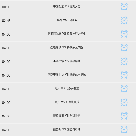
中国女篮 VS 捷克女篮
00:00
马赛 VS 巴黎FC
02:45
萨斯菲尔德 VS 拉普拉塔大学生
04:00
圣塔菲联 VS 科尔多瓦学院
04:00
圣洛伦索 VS 塔勒瑞斯
04:00
罗萨里奥中央 VS 纽维尔老男孩
04:00
河床 VS 门多萨独立
04:00
竞技 VS 图库曼竞技
04:00
普拉滕斯 VS 利斯特雷
04:00
拉努斯 VS 国防与司法
04:00