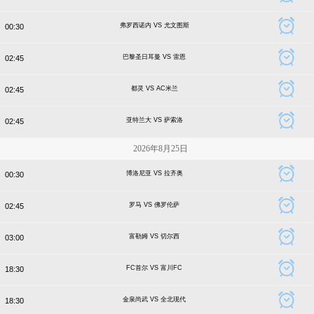
弗罗西诺内 VS 尤文图斯
00:30
巴黎圣日耳曼 VS 雷恩
02:45
都灵 VS AC米兰
02:45
亚特兰大 VS 萨索洛
02:45
2026年8月25日
博洛尼亚 VS 拉齐奥
00:30
罗马 VS 佛罗伦萨
02:45
富勒姆 VS 切尔西
03:00
FC首尔 VS 富川FC
18:30
金泉尚武 VS 全北现代
18:30