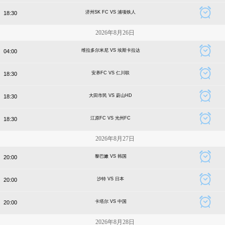
济州SK FC VS 浦项铁人
18:30
2026年8月26日
维拉多尔米尼 VS 埃斯卡拉达
04:00
安养FC VS 仁川联
18:30
大田市民 VS 蔚山HD
18:30
江原FC VS 光州FC
18:30
2026年8月27日
黎巴嫩 VS 韩国
20:00
沙特 VS 日本
20:00
卡塔尔 VS 中国
20:00
2026年8月28日