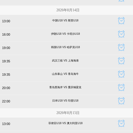
2026年8月14日
中国U18 VS 斯里U18
13:00
伊朗U18 VS 卡塔尔U18
16:00
韩国U18 VS 哈萨克U18
19:00
武汉三镇 VS 上海海港
19:35
山东泰山 VS 青岛海牛
19:35
青岛西海岸 VS 重庆铜梁龙
20:00
日本U18 VS 印度U18
22:00
2026年8月15日
菲律宾U18 VS 澳大利亚U18
13:00