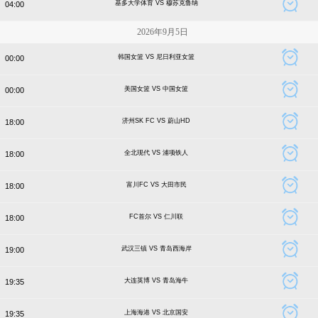
基多大学体育 VS 穆苏克鲁纳
04:00
2026年9月5日
韩国女篮 VS 尼日利亚女篮
00:00
美国女篮 VS 中国女篮
00:00
济州SK FC VS 蔚山HD
18:00
全北现代 VS 浦项铁人
18:00
富川FC VS 大田市民
18:00
FC首尔 VS 仁川联
18:00
武汉三镇 VS 青岛西海岸
19:00
大连英博 VS 青岛海牛
19:35
上海海港 VS 北京国安
19:35