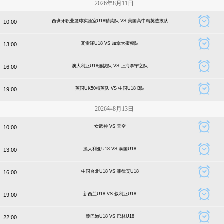
2026年8月11日
西班牙职业篮球实验室U18精英队 VS 美国高中精英选拔队
10:00
瓦雷泽U18 VS 加拿大蜜獾队
13:00
澳大利亚U18选拔队 VS 上海李宁之队
16:00
英国UK50精英队 VS 中国U18 B队
19:00
2026年8月13日
女武神 VS 天空
10:00
澳大利亚U18 VS 泰国U18
13:00
中国台北U18 VS 菲律宾U18
16:00
新西兰U18 VS 叙利亚U18
19:00
黎巴嫩U18 VS 巴林U18
22:00