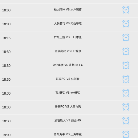
柏太阳神 VS 水户蜀葵
18:00
大阪樱花 VS 冈山绿雉
18:00
广岛三箭 VS 千叶市原
18:15
金泉尚武 VS FC首尔
18:30
全北现代 VS 济州SK FC
18:30
江原FC VS 仁川联
18:30
富川FC VS 光州FC
18:30
安养FC VS 大田市民
18:30
浦项铁人 VS 蔚山HD
18:30
青岛海牛 VS 上海申花
19:00