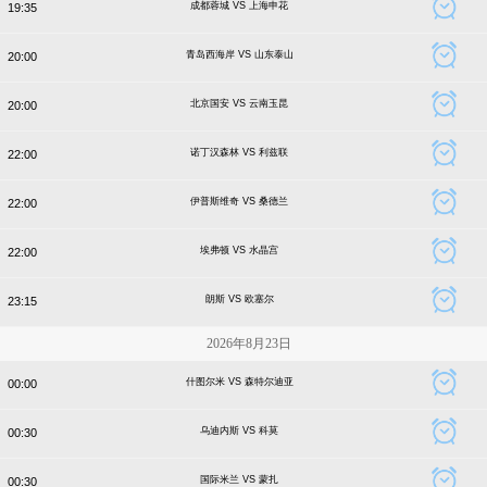
成都蓉城 VS 上海申花
19:35
青岛西海岸 VS 山东泰山
20:00
北京国安 VS 云南玉昆
20:00
诺丁汉森林 VS 利兹联
22:00
伊普斯维奇 VS 桑德兰
22:00
埃弗顿 VS 水晶宫
22:00
朗斯 VS 欧塞尔
23:15
2026年8月23日
什图尔米 VS 森特尔迪亚
00:00
乌迪内斯 VS 科莫
00:30
国际米兰 VS 蒙扎
00:30