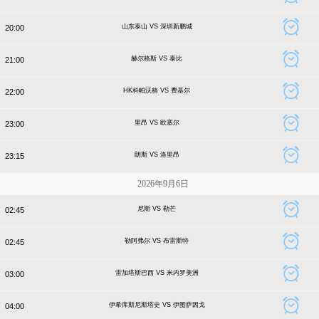
山东泰山 VS 深圳新鹏城
20:00
赫尔格斯 VS 泰比
21:00
HK科帕沃格 VS 费基尔
22:00
里昂 VS 欧塞尔
23:00
朗斯 VS 洛里昂
23:15
2026年9月6日
尼斯 VS 勒芒
02:45
勒阿弗尔 VS 布雷斯特
02:45
雷加塔斯巴西 VS 米内罗美洲
03:00
伊希库斯尼斯塔史 VS 伊图萨因戈
04:00