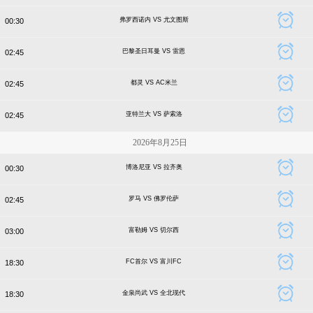
弗罗西诺内 VS 尤文图斯
00:30
巴黎圣日耳曼 VS 雷恩
02:45
都灵 VS AC米兰
02:45
亚特兰大 VS 萨索洛
02:45
2026年8月25日
博洛尼亚 VS 拉齐奥
00:30
罗马 VS 佛罗伦萨
02:45
富勒姆 VS 切尔西
03:00
FC首尔 VS 富川FC
18:30
金泉尚武 VS 全北现代
18:30