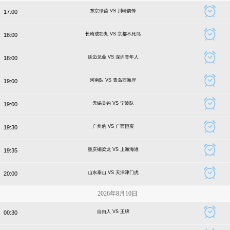
东京绿茵 VS 川崎前锋
17:00
长崎成功丸 VS 京都不死鸟
18:00
延边龙鼎 VS 深圳青年人
18:00
河南队 VS 青岛西海岸
19:00
无锡吴钩 VS 宁波队
19:00
广州豹 VS 广西恒宸
19:30
重庆铜梁龙 VS 上海海港
19:35
山东泰山 VS 天津津门虎
20:00
2026年8月10日
自由人 VS 王牌
00:30