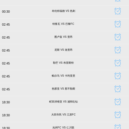
布伦特福德 VS 热刺
00:30
特鲁瓦 VS 巴黎FC
02:45
图卢兹 VS 里昂
02:45
尼斯 VS 洛里昂
02:45
勒芒 VS 布雷斯特
02:45
帕尔马 VS 卡利亚里
02:45
热那亚 VS 那不勒斯
02:45
町田泽维亚 VS 浦和红钻
18:30
大田市民 VS 江原FC
18:30
光州FC VS 仁川联
18:30