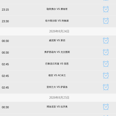
勒阿弗尔 VS 摩纳哥
23:15
纽卡斯尔联 VS 利物浦
23:30
2026年8月24日
威尼斯 VS 莱切
00:30
弗罗西诺内 VS 尤文图斯
00:30
巴黎圣日耳曼 VS 雷恩
02:45
都灵 VS AC米兰
02:45
亚特兰大 VS 萨索洛
02:45
2026年8月25日
博洛尼亚 VS 拉齐奥
00:30