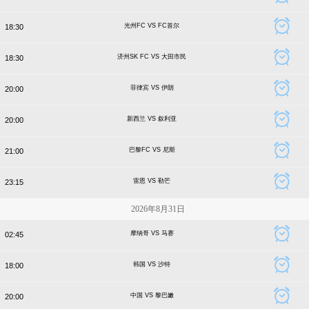
光州FC VS FC首尔
18:30
济州SK FC VS 大田市民
18:30
菲律宾 VS 伊朗
20:00
新西兰 VS 叙利亚
20:00
巴黎FC VS 尼斯
21:00
雷恩 VS 勒芒
23:15
2026年8月31日
摩纳哥 VS 马赛
02:45
韩国 VS 沙特
18:00
中国 VS 黎巴嫩
20:00