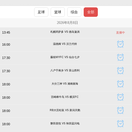
足球
篮球
综合
全部
2026年8月8日
札幌冈萨多 VS 德岛漩涡
13:45
直播中
温德姆 VS 沃兰代特
16:00
藤枝MYFC VS 仙台七夕
17:30
八户于南乡 VS 富山胜利
17:30
大分三神 VS 湘南丽海
18:00
宫崎棒牛鸟 VS 横滨FC
18:00
RB大宫松鼠 VS 新潟天鹅
18:00
磐田喜悦 VS 秋田蓝闪电
18:00