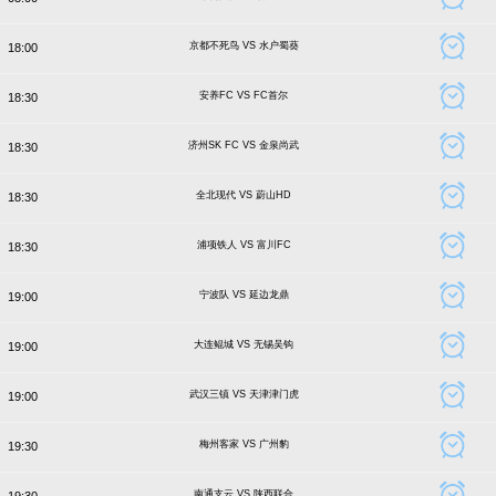
京都不死鸟 VS 水户蜀葵
18:00
安养FC VS FC首尔
18:30
济州SK FC VS 金泉尚武
18:30
全北现代 VS 蔚山HD
18:30
浦项铁人 VS 富川FC
18:30
宁波队 VS 延边龙鼎
19:00
大连鲲城 VS 无锡吴钩
19:00
武汉三镇 VS 天津津门虎
19:00
梅州客家 VS 广州豹
19:30
南通支云 VS 陕西联合
19:30