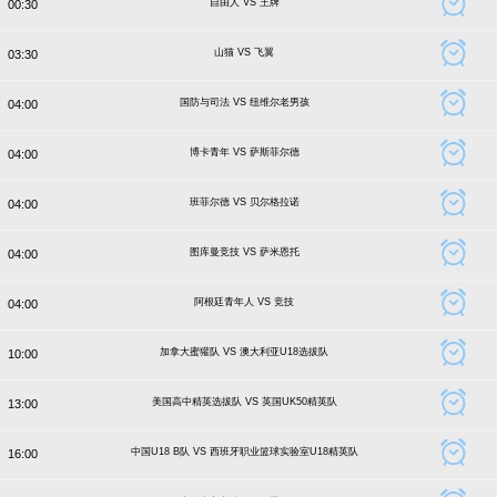
自由人 VS 王牌
00:30
山猫 VS 飞翼
03:30
国防与司法 VS 纽维尔老男孩
04:00
博卡青年 VS 萨斯菲尔德
04:00
班菲尔德 VS 贝尔格拉诺
04:00
图库曼竞技 VS 萨米恩托
04:00
阿根廷青年人 VS 竞技
04:00
加拿大蜜獾队 VS 澳大利亚U18选拔队
10:00
美国高中精英选拔队 VS 英国UK50精英队
13:00
中国U18 B队 VS 西班牙职业篮球实验室U18精英队
16:00