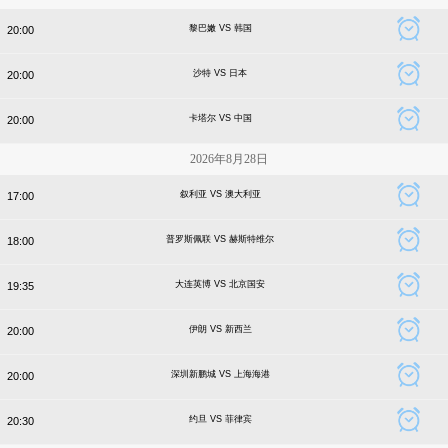
黎巴嫩 VS 韩国
20:00
沙特 VS 日本
20:00
卡塔尔 VS 中国
20:00
2026年8月28日
叙利亚 VS 澳大利亚
17:00
普罗斯佩联 VS 赫斯特维尔
18:00
大连英博 VS 北京国安
19:35
伊朗 VS 新西兰
20:00
深圳新鹏城 VS 上海海港
20:00
约旦 VS 菲律宾
20:30