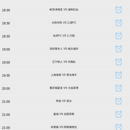
町田泽维亚 VS 浦和红钻
18:30
大田市民 VS 江原FC
18:30
光州FC VS 仁川联
18:30
深圳青年人 VS 南京城市
19:00
辽宁铁人 VS 河南队
19:00
上海海港 VS 青岛海牛
19:35
重庆铜梁龙 VS 大连英博
20:00
昂热 VS 里尔
21:00
曼城 VS 伯恩茅斯
21:00
布莱顿 VS 阿斯顿维拉
21:00