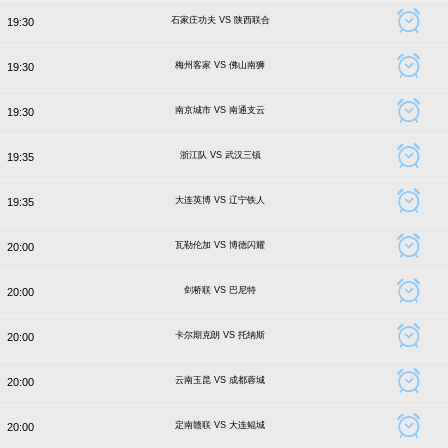
石家庄功夫 VS 陕西联合
19:30
梅州客家 VS 佛山南狮
19:30
南京城市 VS 南通支云
19:30
浙江队 VS 武汉三镇
19:35
大连英博 VS 辽宁铁人
19:35
瓦勒伦加 VS 博德闪耀
20:00
剑桥联 VS 巴尼特
20:00
卡尔期克朗 VS 托纳斯
20:00
云南玉昆 VS 成都蓉城
20:00
定南赣联 VS 大连鲲城
20:00