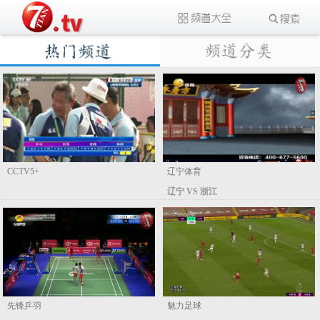
CCTV5+
辽宁体育
辽宁 VS 浙江
魅力足球
先锋乒羽