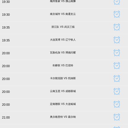
梅州客家 VS 佛山南狮
19:30
南京城市 VS 南通支云
19:30
浙江队 VS 武汉三镇
19:35
大连英博 VS 辽宁铁人
19:35
瓦勒伦加 VS 博德闪耀
20:00
剑桥联 VS 巴尼特
20:00
卡尔期克朗 VS 托纳斯
20:00
云南玉昆 VS 成都蓉城
20:00
定南赣联 VS 大连鲲城
20:00
奥尔格里特 VS 索尔纳
21:00