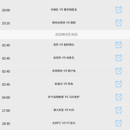
河南队 VS 重庆铜梁龙
20:00
斯特拉斯堡 VS 朗斯
23:15
2026年8月30日
里昂 VS 勒阿弗尔
02:45
洛里昂 VS 特鲁瓦
02:45
布雷斯特 VS 图卢兹
02:45
欧塞尔 VS 昂热
02:45
萨卡兹斯帕斯 VS 乌尔奎萨
04:00
澳大利亚 VS 约旦
17:00
光州FC VS FC首尔
18:30