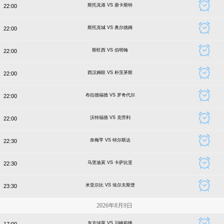
斯托克港 VS 唐卡斯特
22:00
斯托克城 VS 奥尔德姆
22:00
斯旺西 VS 伯明翰
22:00
西汉姆联 VS 朴茨茅斯
22:00
布拉德福德 VS 罗奇代尔
22:00
沃特福德 VS 克劳利
22:00
奈梅亨 VS 特尔斯达
22:30
马里迪莫 VS 卡萨比亚
22:30
米亚尔比 VS 埃尔夫斯堡
23:30
2026年8月9日
东京绿茵 VS 川崎前锋
17:00