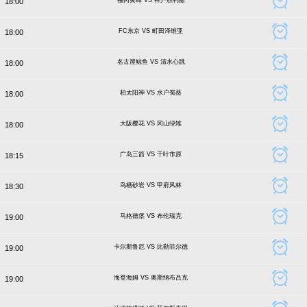
18:00
FC东京 VS 町田泽维亚
18:00
名古屋鲸鱼 VS 清水心跳
18:00
柏太阳神 VS 水户蜀葵
18:00
大阪樱花 VS 冈山绿雉
18:00
广岛三箭 VS 千叶市原
18:15
鸟栖砂岩 VS 甲府风林
18:30
马格德堡 VS 布伦瑞克
19:00
卡尔斯鲁厄 VS 比勒菲尔德
19:00
海登海姆 VS 奥斯纳布吕克
19:00