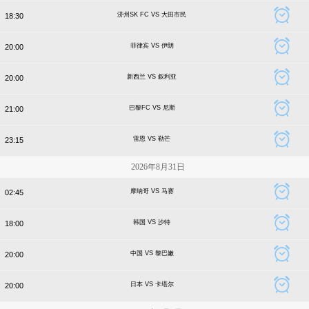
济州SK FC VS 大田市民
18:30
菲律宾 VS 伊朗
20:00
新西兰 VS 叙利亚
20:00
巴黎FC VS 尼斯
21:00
雷恩 VS 勒芒
23:15
2026年8月31日
摩纳哥 VS 马赛
02:45
韩国 VS 沙特
18:00
中国 VS 黎巴嫩
20:00
日本 VS 卡塔尔
20:00