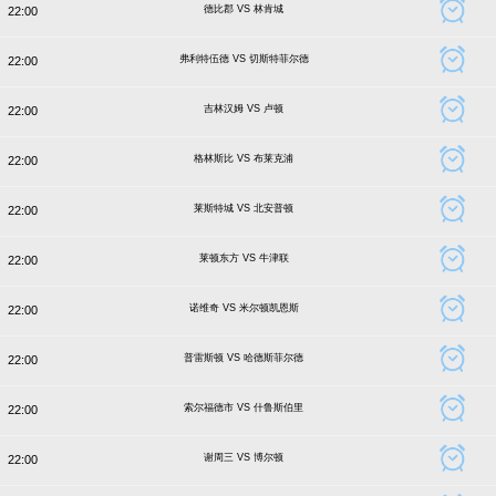
德比郡 VS 林肯城
22:00
弗利特伍德 VS 切斯特菲尔德
22:00
吉林汉姆 VS 卢顿
22:00
格林斯比 VS 布莱克浦
22:00
莱斯特城 VS 北安普顿
22:00
莱顿东方 VS 牛津联
22:00
诺维奇 VS 米尔顿凯恩斯
22:00
普雷斯顿 VS 哈德斯菲尔德
22:00
索尔福德市 VS 什鲁斯伯里
22:00
谢周三 VS 博尔顿
22:00