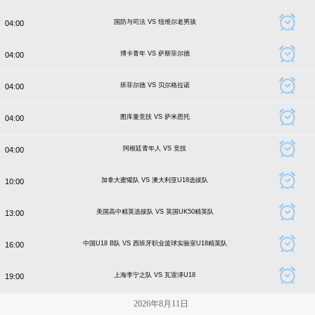
国防与司法 VS 纽维尔老男孩
04:00
博卡青年 VS 萨斯菲尔德
04:00
班菲尔德 VS 贝尔格拉诺
04:00
图库曼竞技 VS 萨米恩托
04:00
阿根廷青年人 VS 竞技
04:00
加拿大蜜獾队 VS 澳大利亚U18选拔队
10:00
美国高中精英选拔队 VS 英国UK50精英队
13:00
中国U18 B队 VS 西班牙职业篮球实验室U18精英队
16:00
上海李宁之队 VS 瓦雷泽U18
19:00
2026年8月11日