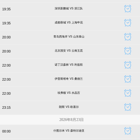
深圳新鹏城 VS 浙江队
19:35
成都蓉城 VS 上海申花
19:35
青岛西海岸 VS 山东泰山
20:00
北京国安 VS 云南玉昆
20:00
诺丁汉森林 VS 利兹联
22:00
伊普斯维奇 VS 桑德兰
22:00
埃弗顿 VS 水晶宫
22:00
朗斯 VS 欧塞尔
23:15
2026年8月23日
什图尔米 VS 森特尔迪亚
00:00