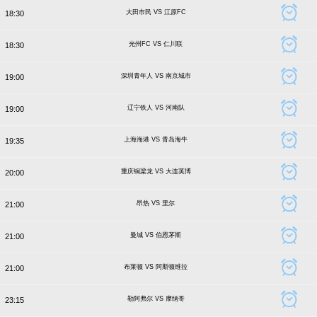
大田市民 VS 江原FC
18:30
光州FC VS 仁川联
18:30
深圳青年人 VS 南京城市
19:00
辽宁铁人 VS 河南队
19:00
上海海港 VS 青岛海牛
19:35
重庆铜梁龙 VS 大连英博
20:00
昂热 VS 里尔
21:00
曼城 VS 伯恩茅斯
21:00
布莱顿 VS 阿斯顿维拉
21:00
勒阿弗尔 VS 摩纳哥
23:15