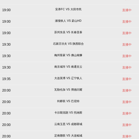
安养FC VS 大田市民
19:00
直播中
浦项铁人 VS 蔚山HD
19:00
直播中
苏州东吴 VS 长春亚泰
19:00
直播中
石家庄功夫 VS 陕西联合
19:30
直播中
梅州客家 VS 佛山南狮
19:30
直播中
南京城市 VS 南通支云
19:30
直播中
大连英博 VS 辽宁铁人
19:35
直播中
瓦勒伦加 VS 博德闪耀
20:00
直播中
剑桥联 VS 巴尼特
20:00
直播中
卡尔期克朗 VS 托纳斯
20:00
直播中
云南玉昆 VS 成都蓉城
20:00
直播中
定南赣联 VS 大连鲲城
20:00
直播中