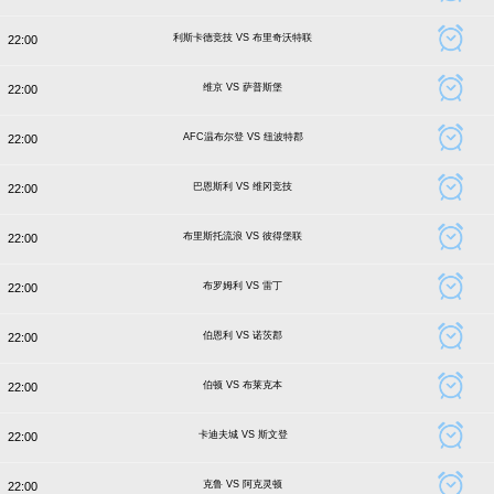
利斯卡德竞技 VS 布里奇沃特联
22:00
维京 VS 萨普斯堡
22:00
AFC温布尔登 VS 纽波特郡
22:00
巴恩斯利 VS 维冈竞技
22:00
布里斯托流浪 VS 彼得堡联
22:00
布罗姆利 VS 雷丁
22:00
伯恩利 VS 诺茨郡
22:00
伯顿 VS 布莱克本
22:00
卡迪夫城 VS 斯文登
22:00
克鲁 VS 阿克灵顿
22:00