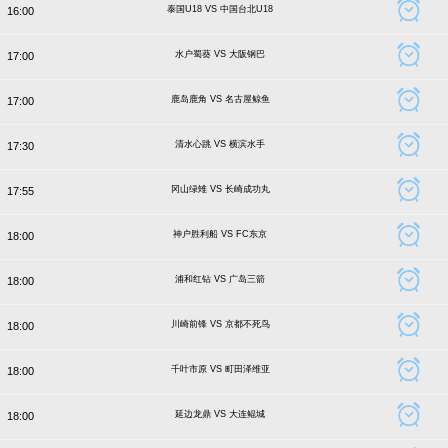
泰国U18 VS 中国台北U18
16:00
水户蜀葵 VS 大阪钢巴
17:00
鹿岛鹿角 VS 名古屋鲸鱼
17:00
清水心跳 VS 横滨水手
17:30
冈山绿雉 VS 长崎成功丸
17:55
神户胜利船 VS FC东京
18:00
浦和红钻 VS 广岛三箭
18:00
川崎前锋 VS 京都不死鸟
18:00
千叶市原 VS 町田泽维亚
18:00
延边龙鼎 VS 大连鲲城
18:00