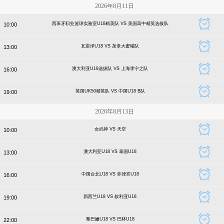
2026年8月11日
西班牙职业篮球实验室U18精英队 VS 美国高中精英选拔队
10:00
瓦雷泽U18 VS 加拿大蜜獾队
13:00
澳大利亚U18选拔队 VS 上海李宁之队
16:00
英国UK50精英队 VS 中国U18 B队
19:00
2026年8月13日
女武神 VS 天空
10:00
澳大利亚U18 VS 泰国U18
13:00
中国台北U18 VS 菲律宾U18
16:00
新西兰U18 VS 叙利亚U18
19:00
黎巴嫩U18 VS 巴林U18
22:00