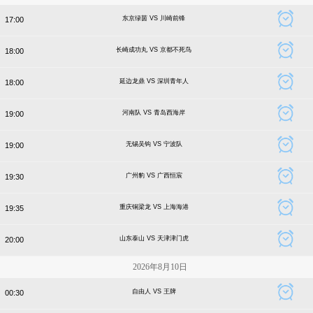
东京绿茵 VS 川崎前锋
17:00
长崎成功丸 VS 京都不死鸟
18:00
延边龙鼎 VS 深圳青年人
18:00
河南队 VS 青岛西海岸
19:00
无锡吴钩 VS 宁波队
19:00
广州豹 VS 广西恒宸
19:30
重庆铜梁龙 VS 上海海港
19:35
山东泰山 VS 天津津门虎
20:00
2026年8月10日
自由人 VS 王牌
00:30