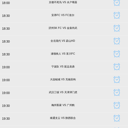
京都不死鸟 VS 水户蜀葵
18:00
安养FC VS FC首尔
18:30
济州SK FC VS 金泉尚武
18:30
全北现代 VS 蔚山HD
18:30
浦项铁人 VS 富川FC
18:30
宁波队 VS 延边龙鼎
19:00
大连鲲城 VS 无锡吴钩
19:00
武汉三镇 VS 天津津门虎
19:00
梅州客家 VS 广州豹
19:30
南通支云 VS 陕西联合
19:30