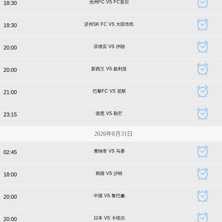
光州FC VS FC首尔
18:30
济州SK FC VS 大田市民
18:30
菲律宾 VS 伊朗
20:00
新西兰 VS 叙利亚
20:00
巴黎FC VS 尼斯
21:00
雷恩 VS 勒芒
23:15
2026年8月31日
摩纳哥 VS 马赛
02:45
韩国 VS 沙特
18:00
中国 VS 黎巴嫩
20:00
日本 VS 卡塔尔
20:00