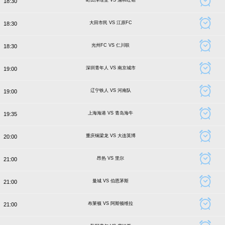
18:30
大田市民 VS 江原FC
18:30
光州FC VS 仁川联
18:30
深圳青年人 VS 南京城市
19:00
辽宁铁人 VS 河南队
19:00
上海海港 VS 青岛海牛
19:35
重庆铜梁龙 VS 大连英博
20:00
昂热 VS 里尔
21:00
曼城 VS 伯恩茅斯
21:00
布莱顿 VS 阿斯顿维拉
21:00