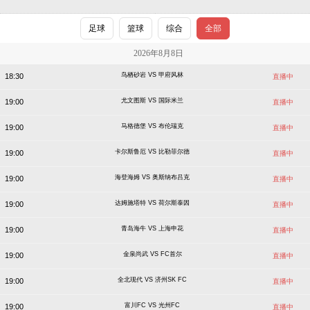
足球
篮球
综合
全部
2026年8月8日
鸟栖砂岩 VS 甲府风林
18:30
直播中
尤文图斯 VS 国际米兰
19:00
直播中
马格德堡 VS 布伦瑞克
19:00
直播中
卡尔斯鲁厄 VS 比勒菲尔德
19:00
直播中
海登海姆 VS 奥斯纳布吕克
19:00
直播中
达姆施塔特 VS 荷尔斯泰因
19:00
直播中
青岛海牛 VS 上海申花
19:00
直播中
金泉尚武 VS FC首尔
19:00
直播中
全北现代 VS 济州SK FC
19:00
直播中
富川FC VS 光州FC
19:00
直播中