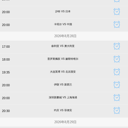
沙特 VS 日本
20:00
卡塔尔 VS 中国
20:00
2026年8月28日
叙利亚 VS 澳大利亚
17:00
普罗斯佩联 VS 赫斯特维尔
18:00
大连英博 VS 北京国安
19:35
伊朗 VS 新西兰
20:00
深圳新鹏城 VS 上海海港
20:00
约旦 VS 菲律宾
20:30
2026年8月29日