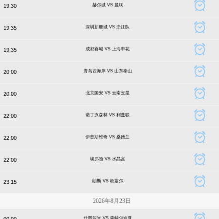
赫尔城 VS 曼联
19:30
深圳新鹏城 VS 浙江队
19:35
成都蓉城 VS 上海申花
19:35
青岛西海岸 VS 山东泰山
20:00
北京国安 VS 云南玉昆
20:00
诺丁汉森林 VS 利兹联
22:00
伊普斯维奇 VS 桑德兰
22:00
埃弗顿 VS 水晶宫
22:00
朗斯 VS 欧塞尔
23:15
2026年8月23日
什图尔米 VS 森特尔迪亚
00:00