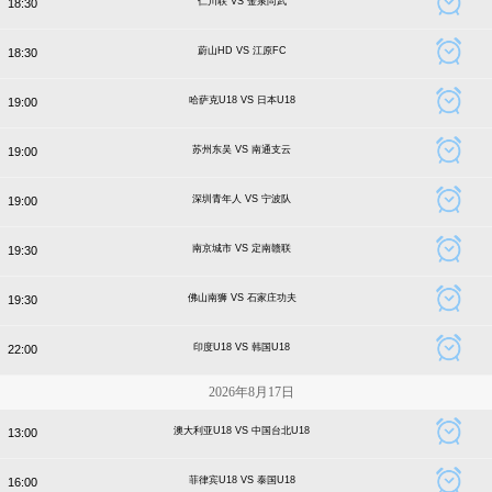
仁川联 VS 金泉尚武
18:30
蔚山HD VS 江原FC
18:30
哈萨克U18 VS 日本U18
19:00
苏州东吴 VS 南通支云
19:00
深圳青年人 VS 宁波队
19:00
南京城市 VS 定南赣联
19:30
佛山南狮 VS 石家庄功夫
19:30
印度U18 VS 韩国U18
22:00
2026年8月17日
澳大利亚U18 VS 中国台北U18
13:00
菲律宾U18 VS 泰国U18
16:00