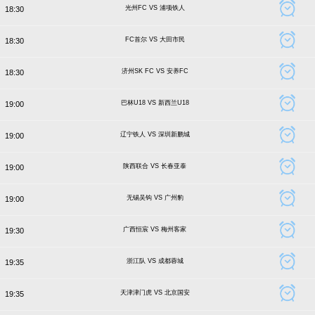
光州FC VS 浦项铁人
18:30
FC首尔 VS 大田市民
18:30
济州SK FC VS 安养FC
18:30
巴林U18 VS 新西兰U18
19:00
辽宁铁人 VS 深圳新鹏城
19:00
陕西联合 VS 长春亚泰
19:00
无锡吴钩 VS 广州豹
19:00
广西恒宸 VS 梅州客家
19:30
浙江队 VS 成都蓉城
19:35
天津津门虎 VS 北京国安
19:35