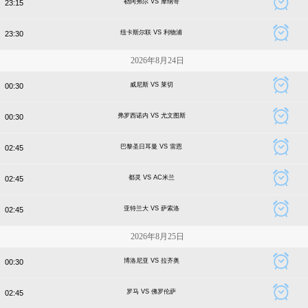
勒阿弗尔 VS 摩纳哥
23:15
纽卡斯尔联 VS 利物浦
23:30
2026年8月24日
威尼斯 VS 莱切
00:30
弗罗西诺内 VS 尤文图斯
00:30
巴黎圣日耳曼 VS 雷恩
02:45
都灵 VS AC米兰
02:45
亚特兰大 VS 萨索洛
02:45
2026年8月25日
博洛尼亚 VS 拉齐奥
00:30
罗马 VS 佛罗伦萨
02:45