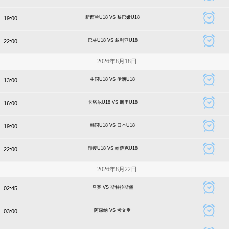
新西兰U18 VS 黎巴嫩U18
19:00
巴林U18 VS 叙利亚U18
22:00
2026年8月18日
中国U18 VS 伊朗U18
13:00
卡塔尔U18 VS 斯里U18
16:00
韩国U18 VS 日本U18
19:00
印度U18 VS 哈萨克U18
22:00
2026年8月22日
马赛 VS 斯特拉斯堡
02:45
阿森纳 VS 考文垂
03:00