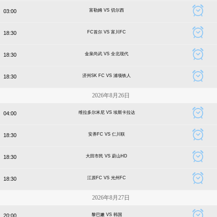
富勒姆 VS 切尔西
03:00
FC首尔 VS 富川FC
18:30
金泉尚武 VS 全北现代
18:30
济州SK FC VS 浦项铁人
18:30
2026年8月26日
维拉多尔米尼 VS 埃斯卡拉达
04:00
安养FC VS 仁川联
18:30
大田市民 VS 蔚山HD
18:30
江原FC VS 光州FC
18:30
2026年8月27日
黎巴嫩 VS 韩国
20:00