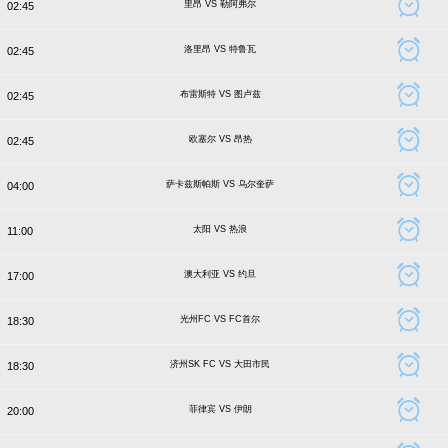
里昂 VS 勒阿弗尔
02:45
洛里昂 VS 特鲁瓦
02:45
布雷斯特 VS 图卢兹
02:45
欧塞尔 VS 昂热
02:45
萨卡兹斯帕斯 VS 乌尔奎萨
04:00
太阳 VS 热浪
11:00
澳大利亚 VS 约旦
17:00
光州FC VS FC首尔
18:30
济州SK FC VS 大田市民
18:30
菲律宾 VS 伊朗
20:00