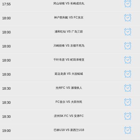
冈山绿雉 VS 长崎成功丸
17:55
神户胜利船 VS FC东京
18:00
浦和红钻 VS 广岛三箭
18:00
川崎前锋 VS 京都不死鸟
18:00
千叶市原 VS 町田泽维亚
18:00
延边龙鼎 VS 大连鲲城
18:00
光州FC VS 浦项铁人
18:30
FC首尔 VS 大田市民
18:30
济州SK FC VS 安养FC
18:30
巴林U18 VS 新西兰U18
19:00