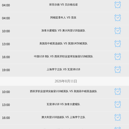
班菲尔德 VS 贝尔格拉诺
04:00
阿根廷青年人 VS 竞技
04:00
加拿大蜜獾队 VS 澳大利亚U18选拔队
10:00
美国高中精英选拔队 VS 英国UK50精英队
13:00
中国U18 B队 VS 西班牙职业篮球实验室U18精英队
16:00
上海李宁之队 VS 瓦雷泽U18
19:00
2026年8月11日
西班牙职业篮球实验室U18精英队 VS 美国高中精英选拔队
10:00
瓦雷泽U18 VS 加拿大蜜獾队
13:00
澳大利亚U18选拔队 VS 上海李宁之队
16:00