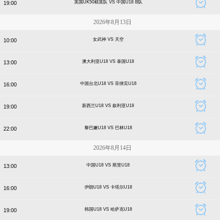
英国UK50精英队 VS 中国U18 B队
19:00
2026年8月13日
女武神 VS 天空
10:00
澳大利亚U18 VS 泰国U18
13:00
中国台北U18 VS 菲律宾U18
16:00
新西兰U18 VS 叙利亚U18
19:00
黎巴嫩U18 VS 巴林U18
22:00
2026年8月14日
中国U18 VS 斯里U18
13:00
伊朗U18 VS 卡塔尔U18
16:00
韩国U18 VS 哈萨克U18
19:00