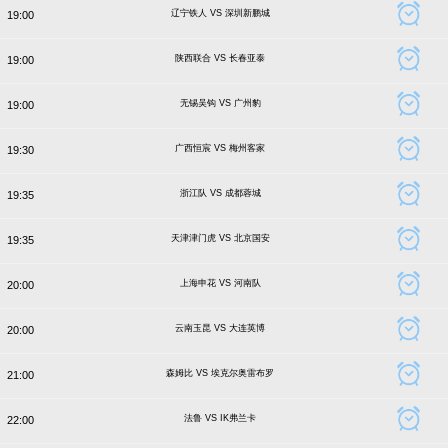
辽宁铁人 VS 深圳新鹏城
19:00
陕西联合 VS 长春亚泰
19:00
无锡吴钩 VS 广州豹
19:00
广西恒宸 VS 梅州客家
19:30
浙江队 VS 成都蓉城
19:35
天津津门虎 VS 北京国安
19:35
上海申花 VS 河南队
20:00
云南玉昆 VS 大连英博
20:00
森姆比 VS 埃克尔奥雷布罗
21:00
法鲁 VS IK弗兰卡
22:00