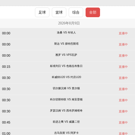
足球
篮球
综合
全部
2026年8月9日
洛桑 VS 年轻人
00:00
直播中
斯达 VS 腓特烈斯塔
00:00
直播中
雅罗 VS VPS瓦萨
00:00
直播中
标准列日 VS 色格拉布鲁日
00:15
直播中
科威特U20 VS 约旦U20
00:30
直播中
切尔滕汉姆 VS 查尔顿
00:30
直播中
科尔切斯特联 VS 南安普顿
00:30
直播中
罗瑟汉姆 VS 西布罗姆维奇
00:30
直播中
前进之鹰 VS 威廉二世
00:45
直播中
吉马良斯 VS 阿罗卡
01:00
直播中