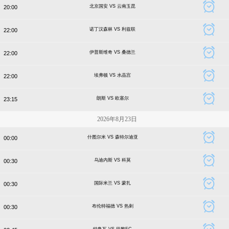
北京国安 VS 云南玉昆
20:00
诺丁汉森林 VS 利兹联
22:00
伊普斯维奇 VS 桑德兰
22:00
埃弗顿 VS 水晶宫
22:00
朗斯 VS 欧塞尔
23:15
2026年8月23日
什图尔米 VS 森特尔迪亚
00:00
乌迪内斯 VS 科莫
00:30
国际米兰 VS 蒙扎
00:30
布伦特福德 VS 热刺
00:30
特鲁瓦 VS 巴黎FC