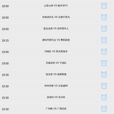
山形山神 VS 枥木市FC
18:00
长崎成功丸 VS 京都不死鸟
18:00
延边龙鼎 VS 深圳青年人
18:00
鹿特丹斯巴达 VS 费耶诺德
18:15
河南队 VS 青岛西海岸
19:00
无锡吴钩 VS 宁波队
19:00
纽伦堡 VS 德累斯顿
19:30
科特布斯 VS 汉诺威96
19:30
圣保利 VS 菲尔特
19:30
广州豹 VS 广西恒宸
19:30