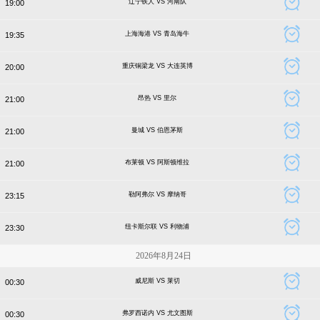
辽宁铁人 VS 河南队
19:00
上海海港 VS 青岛海牛
19:35
重庆铜梁龙 VS 大连英博
20:00
昂热 VS 里尔
21:00
曼城 VS 伯恩茅斯
21:00
布莱顿 VS 阿斯顿维拉
21:00
勒阿弗尔 VS 摩纳哥
23:15
纽卡斯尔联 VS 利物浦
23:30
2026年8月24日
威尼斯 VS 莱切
00:30
弗罗西诺内 VS 尤文图斯
00:30