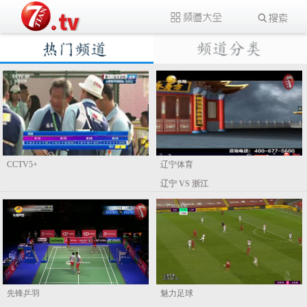
CCTV5+
辽宁体育
辽宁 VS 浙江
魅力足球
先锋乒羽