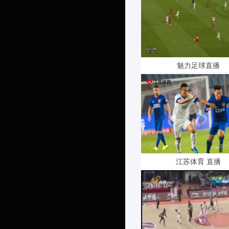
魅力足球直播
江苏体育 直播