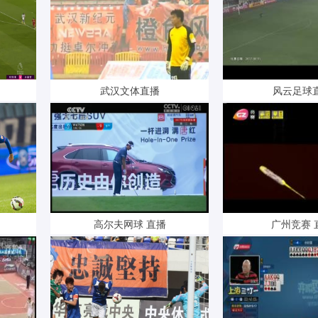
武汉文体直播
风云足球
高尔夫网球 直播
广州竞赛 