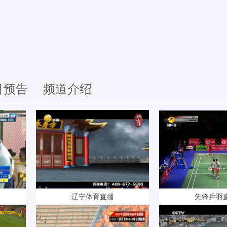
目预告
频道介绍
辽宁体育直播
先锋乒羽