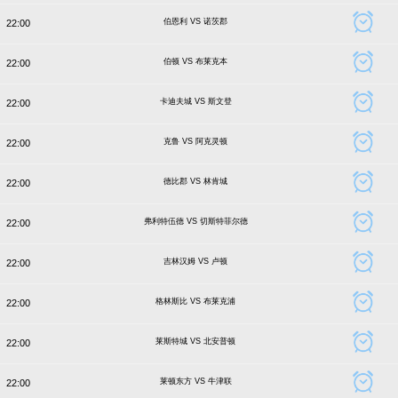
伯恩利 VS 诺茨郡
22:00
伯顿 VS 布莱克本
22:00
卡迪夫城 VS 斯文登
22:00
克鲁 VS 阿克灵顿
22:00
德比郡 VS 林肯城
22:00
弗利特伍德 VS 切斯特菲尔德
22:00
吉林汉姆 VS 卢顿
22:00
格林斯比 VS 布莱克浦
22:00
莱斯特城 VS 北安普顿
22:00
莱顿东方 VS 牛津联
22:00