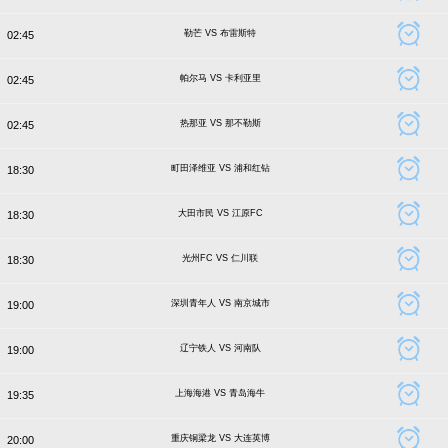
勒芒 VS 布雷斯特
02:45
帕尔马 VS 卡利亚里
02:45
热那亚 VS 那不勒斯
02:45
町田泽维亚 VS 浦和红钻
18:30
大田市民 VS 江原FC
18:30
光州FC VS 仁川联
18:30
深圳青年人 VS 南京城市
19:00
辽宁铁人 VS 河南队
19:00
上海海港 VS 青岛海牛
19:35
重庆铜梁龙 VS 大连英博
20:00