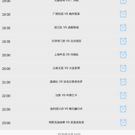
无锡吴钩 VS 广州豹
19:00
广西恒宸 VS 梅州客家
19:30
浙江队 VS 成都蓉城
19:35
天津津门虎 VS 北京国安
19:35
上海申花 VS 河南队
20:00
云南玉昆 VS 大连英博
20:00
森姆比 VS 埃克尔奥雷布罗
21:00
法鲁 VS IK弗兰卡
22:00
叙利亚U18 VS 黎巴嫩U18
22:00
明斯克迪纳摩 VS 若基诺鱼雷
23:00
2026年8月16日