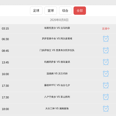
足球
篮球
综合
全部
2026年8月8日
埃斯托里尔 VS 法马利康
03:15
直播中
罗萨里奥中央 VS 阿尔多斯维
06:30
门多萨独立 VS 里奥夸尔托学生队
08:45
札幌冈萨多 VS 德岛漩涡
13:45
温德姆 VS 沃兰代特
16:00
藤枝MYFC VS 仙台七夕
17:30
八户于南乡 VS 富山胜利
17:30
大分三神 VS 湘南丽海
18:00