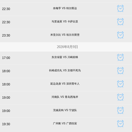
奈梅亨 VS 特尔斯达
22:30
马里迪莫 VS 卡萨比亚
22:30
米亚尔比 VS 埃尔夫斯堡
23:30
2026年8月9日
东京绿茵 VS 川崎前锋
17:00
长崎成功丸 VS 京都不死鸟
18:00
延边龙鼎 VS 深圳青年人
18:00
河南队 VS 青岛西海岸
19:00
无锡吴钩 VS 宁波队
19:00
广州豹 VS 广西恒宸
19:30