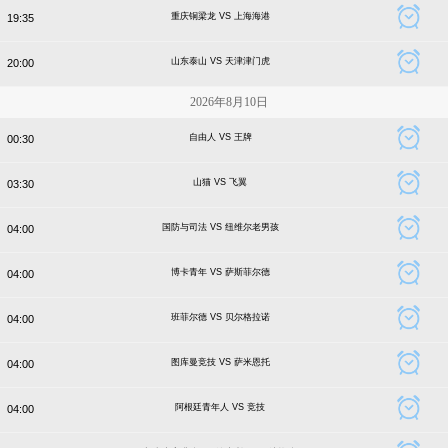
重庆铜梁龙 VS 上海海港
19:35
山东泰山 VS 天津津门虎
20:00
2026年8月10日
自由人 VS 王牌
00:30
山猫 VS 飞翼
03:30
国防与司法 VS 纽维尔老男孩
04:00
博卡青年 VS 萨斯菲尔德
04:00
班菲尔德 VS 贝尔格拉诺
04:00
图库曼竞技 VS 萨米恩托
04:00
阿根廷青年人 VS 竞技
04:00