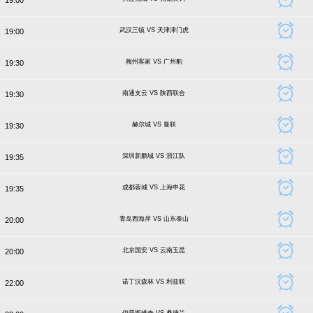
武汉三镇 VS 天津津门虎
19:00
梅州客家 VS 广州豹
19:30
南通支云 VS 陕西联合
19:30
赫尔城 VS 曼联
19:30
深圳新鹏城 VS 浙江队
19:35
成都蓉城 VS 上海申花
19:35
青岛西海岸 VS 山东泰山
20:00
北京国安 VS 云南玉昆
20:00
诺丁汉森林 VS 利兹联
22:00
伊普斯维奇 VS 桑德兰