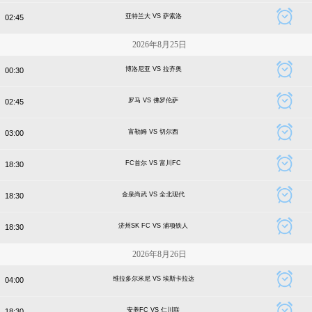
亚特兰大 VS 萨索洛
02:45
2026年8月25日
博洛尼亚 VS 拉齐奥
00:30
罗马 VS 佛罗伦萨
02:45
富勒姆 VS 切尔西
03:00
FC首尔 VS 富川FC
18:30
金泉尚武 VS 全北现代
18:30
济州SK FC VS 浦项铁人
18:30
2026年8月26日
维拉多尔米尼 VS 埃斯卡拉达
04:00
安养FC VS 仁川联
18:30