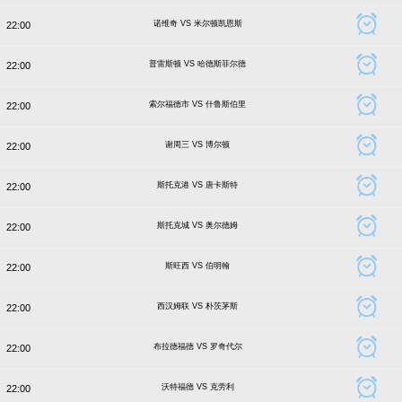
诺维奇 VS 米尔顿凯恩斯
22:00
普雷斯顿 VS 哈德斯菲尔德
22:00
索尔福德市 VS 什鲁斯伯里
22:00
谢周三 VS 博尔顿
22:00
斯托克港 VS 唐卡斯特
22:00
斯托克城 VS 奥尔德姆
22:00
斯旺西 VS 伯明翰
22:00
西汉姆联 VS 朴茨茅斯
22:00
布拉德福德 VS 罗奇代尔
22:00
沃特福德 VS 克劳利
22:00