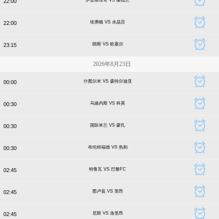
22:00
埃弗顿 VS 水晶宫
22:00
朗斯 VS 欧塞尔
23:15
2026年8月23日
什图尔米 VS 森特尔迪亚
00:00
乌迪内斯 VS 科莫
00:30
国际米兰 VS 蒙扎
00:30
布伦特福德 VS 热刺
00:30
特鲁瓦 VS 巴黎FC
02:45
图卢兹 VS 里昂
02:45
尼斯 VS 洛里昂
02:45