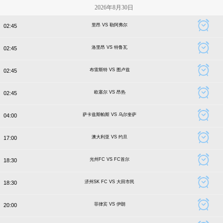
2026年8月30日
里昂 VS 勒阿弗尔
02:45
洛里昂 VS 特鲁瓦
02:45
布雷斯特 VS 图卢兹
02:45
欧塞尔 VS 昂热
02:45
萨卡兹斯帕斯 VS 乌尔奎萨
04:00
澳大利亚 VS 约旦
17:00
光州FC VS FC首尔
18:30
济州SK FC VS 大田市民
18:30
菲律宾 VS 伊朗
20:00