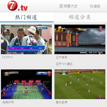
CCTV5+
辽宁体育
辽宁 VS 浙江
魅力足球
先锋乒羽