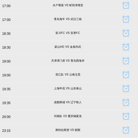
水户蜀葵 VS 町田泽维亚
17:00
青岛海牛 VS 武汉三镇
17:00
富川FC VS 安养FC
18:30
蔚山HD VS 金泉尚武
18:30
天津津门虎 VS 青岛西海岸
19:00
浙江队 VS 云南玉昆
19:00
上海申花 VS 山东泰山
19:35
成都蓉城 VS 辽宁铁人
19:35
河南队 VS 重庆铜梁龙
20:00
斯特拉斯堡 VS 朗斯
23:15