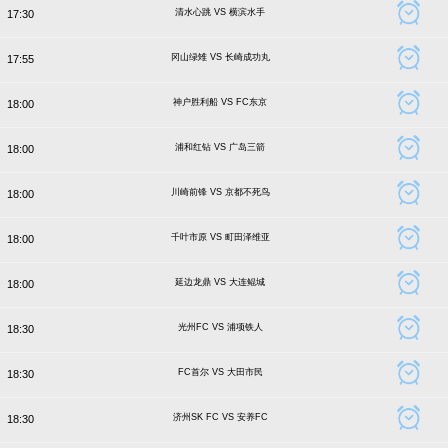
清水心跳 VS 横滨水手
17:30
冈山绿雉 VS 长崎成功丸
17:55
神户胜利船 VS FC东京
18:00
浦和红钻 VS 广岛三箭
18:00
川崎前锋 VS 京都不死鸟
18:00
千叶市原 VS 町田泽维亚
18:00
延边龙鼎 VS 大连鲲城
18:00
光州FC VS 浦项铁人
18:30
FC首尔 VS 大田市民
18:30
济州SK FC VS 安养FC
18:30