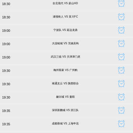
全北现代 VS 蔚山HD
18:30
浦项铁人 VS 富川FC
18:30
宁波队 VS 延边龙鼎
19:00
大连鲲城 VS 无锡吴钩
19:00
武汉三镇 VS 天津津门虎
19:00
梅州客家 VS 广州豹
19:30
南通支云 VS 陕西联合
19:30
赫尔城 VS 曼联
19:30
深圳新鹏城 VS 浙江队
19:35
成都蓉城 VS 上海申花
19:35