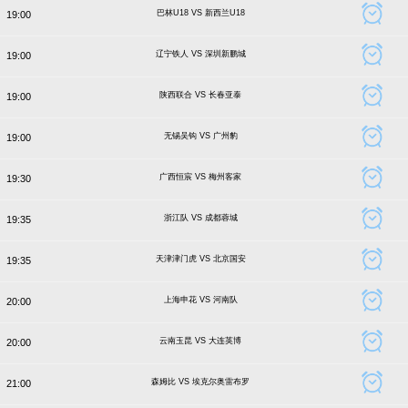
巴林U18 VS 新西兰U18
19:00
辽宁铁人 VS 深圳新鹏城
19:00
陕西联合 VS 长春亚泰
19:00
无锡吴钩 VS 广州豹
19:00
广西恒宸 VS 梅州客家
19:30
浙江队 VS 成都蓉城
19:35
天津津门虎 VS 北京国安
19:35
上海申花 VS 河南队
20:00
云南玉昆 VS 大连英博
20:00
森姆比 VS 埃克尔奥雷布罗
21:00