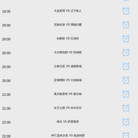
大连英博 VS 辽宁铁人
19:35
瓦勒伦加 VS 博德闪耀
20:00
剑桥联 VS 巴尼特
20:00
卡尔期克朗 VS 托纳斯
20:00
云南玉昆 VS 成都蓉城
20:00
定南赣联 VS 大连鲲城
20:00
奥尔格里特 VS 索尔纳
21:00
女王公园 VS 米尔沃尔
21:00
维京 VS 萨普斯堡
22:00
AFC温布尔登 VS 纽波特郡
22:00