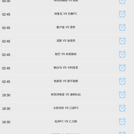
布伦特福德 VS 热刺
00:30
特鲁瓦 VS 巴黎FC
02:45
图卢兹 VS 里昂
02:45
尼斯 VS 洛里昂
02:45
勒芒 VS 布雷斯特
02:45
帕尔马 VS 卡利亚里
02:45
热那亚 VS 那不勒斯
02:45
町田泽维亚 VS 浦和红钻
18:30
大田市民 VS 江原FC
18:30
光州FC VS 仁川联
18:30