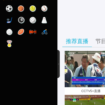
推荐直播
节
CCTV5+直播