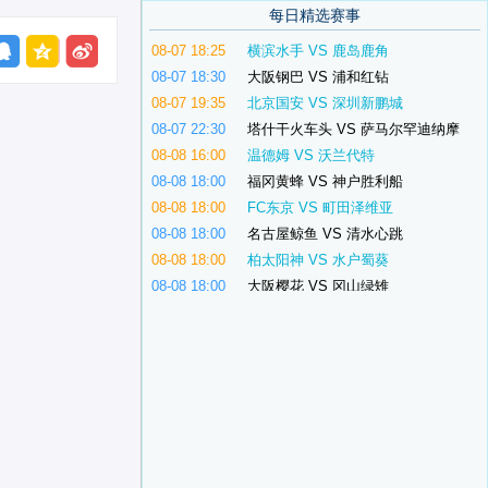
每日精选赛事
08-07 18:25
横滨水手 VS 鹿岛鹿角
08-07 18:30
大阪钢巴 VS 浦和红钻
08-07 19:35
北京国安 VS 深圳新鹏城
08-07 22:30
塔什干火车头 VS 萨马尔罕迪纳摩
08-08 16:00
温德姆 VS 沃兰代特
08-08 18:00
福冈黄蜂 VS 神户胜利船
08-08 18:00
FC东京 VS 町田泽维亚
08-08 18:00
名古屋鲸鱼 VS 清水心跳
08-08 18:00
柏太阳神 VS 水户蜀葵
08-08 18:00
大阪樱花 VS 冈山绿雉
08-08 18:15
广岛三箭 VS 千叶市原
08-08 18:30
金泉尚武 VS FC首尔
08-08 18:30
全北现代 VS 济州SK FC
08-08 18:30
江原FC VS 仁川联
08-08 18:30
富川FC VS 光州FC
08-08 18:30
安养FC VS 大田市民
08-08 18:30
浦项铁人 VS 蔚山HD