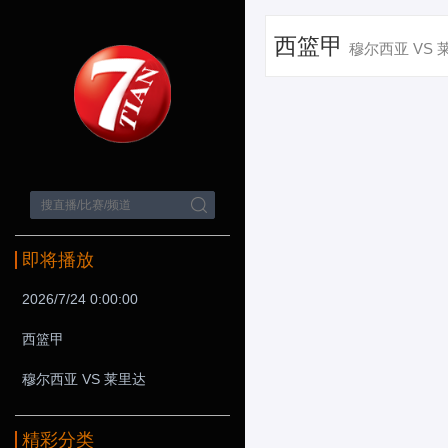
西篮甲
穆尔西亚 VS 
即将播放
2026/7/24 0:00:00
西篮甲
穆尔西亚 VS 莱里达
精彩分类