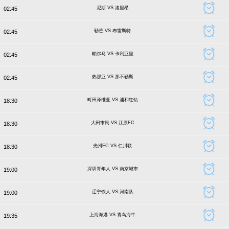
尼斯 VS 洛里昂
02:45
勒芒 VS 布雷斯特
02:45
帕尔马 VS 卡利亚里
02:45
热那亚 VS 那不勒斯
02:45
町田泽维亚 VS 浦和红钻
18:30
大田市民 VS 江原FC
18:30
光州FC VS 仁川联
18:30
深圳青年人 VS 南京城市
19:00
辽宁铁人 VS 河南队
19:00
上海海港 VS 青岛海牛
19:35