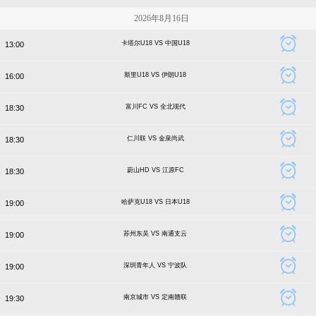
2026年8月16日
卡塔尔U18 VS 中国U18
13:00
斯里U18 VS 伊朗U18
16:00
富川FC VS 全北现代
18:30
仁川联 VS 金泉尚武
18:30
蔚山HD VS 江原FC
18:30
哈萨克U18 VS 日本U18
19:00
苏州东吴 VS 南通支云
19:00
深圳青年人 VS 宁波队
19:00
南京城市 VS 定南赣联
19:30