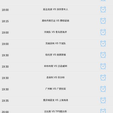
延边龙鼎 VS 深圳青年人
18:00
鹿特丹斯巴达 VS 费耶诺德
18:15
河南队 VS 青岛西海岸
19:00
无锡吴钩 VS 宁波队
19:00
纽伦堡 VS 德累斯顿
19:30
科特布斯 VS 汉诺威96
19:30
圣保利 VS 菲尔特
19:30
广州豹 VS 广西恒宸
19:30
重庆铜梁龙 VS 上海海港
19:35
古比斯 VS TPS图尔库
20:00