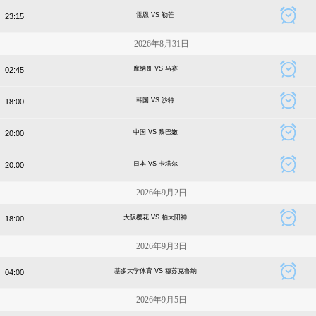
雷恩 VS 勒芒
23:15
2026年8月31日
摩纳哥 VS 马赛
02:45
韩国 VS 沙特
18:00
中国 VS 黎巴嫩
20:00
日本 VS 卡塔尔
20:00
2026年9月2日
大阪樱花 VS 柏太阳神
18:00
2026年9月3日
基多大学体育 VS 穆苏克鲁纳
04:00
2026年9月5日