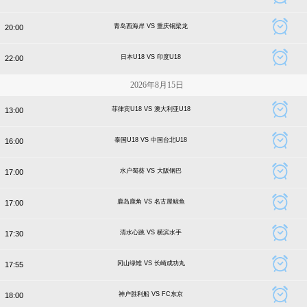
青岛西海岸 VS 重庆铜梁龙
20:00
日本U18 VS 印度U18
22:00
2026年8月15日
菲律宾U18 VS 澳大利亚U18
13:00
泰国U18 VS 中国台北U18
16:00
水户蜀葵 VS 大阪钢巴
17:00
鹿岛鹿角 VS 名古屋鲸鱼
17:00
清水心跳 VS 横滨水手
17:30
冈山绿雉 VS 长崎成功丸
17:55
神户胜利船 VS FC东京
18:00