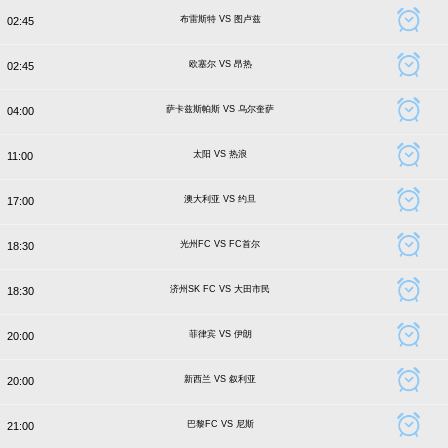
布雷斯特 VS 图卢兹
02:45
欧塞尔 VS 昂热
02:45
萨卡兹斯帕斯 VS 乌尔奎萨
04:00
太阳 VS 热浪
11:00
澳大利亚 VS 约旦
17:00
光州FC VS FC首尔
18:30
济州SK FC VS 大田市民
18:30
菲律宾 VS 伊朗
20:00
新西兰 VS 叙利亚
20:00
巴黎FC VS 尼斯
21:00