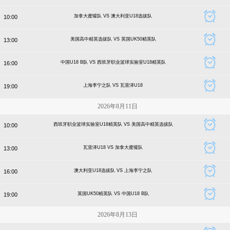
加拿大蜜獾队 VS 澳大利亚U18选拔队
10:00
美国高中精英选拔队 VS 英国UK50精英队
13:00
中国U18 B队 VS 西班牙职业篮球实验室U18精英队
16:00
上海李宁之队 VS 瓦雷泽U18
19:00
2026年8月11日
西班牙职业篮球实验室U18精英队 VS 美国高中精英选拔队
10:00
瓦雷泽U18 VS 加拿大蜜獾队
13:00
澳大利亚U18选拔队 VS 上海李宁之队
16:00
英国UK50精英队 VS 中国U18 B队
19:00
2026年8月13日