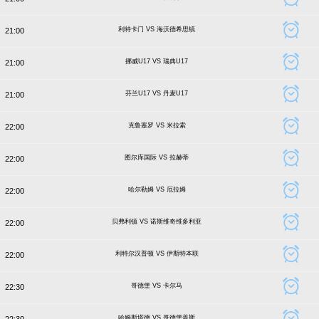
利特卡门 VS 海沃德希思镇
21:00
挪威U17 VS 瑞典U17
21:00
芬兰U17 VS 丹麦U17
21:00
克鲁塞罗 VS 米拉索
22:00
图尔库国际 VS 拉赫蒂
22:00
哈尔勒姆 VS 厄拉姆
22:00
贝弗利镇 VS 诺斯维奇维多利亚
22:00
利特尔汉普顿 VS 伊斯特本联
22:00
哥德堡 VS 卡尔马
22:30
哈姆斯塔德 VS 哥德堡盖斯
22:30