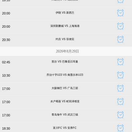
伊朗 VS 新西兰
20:00
深圳新鹏城 VS 上海海港
20:00
约旦 VS 菲律宾
20:30
2026年8月29日
里尔 VS 巴黎圣日耳曼
02:45
乔治十字U23 VS 南墨尔本U23
10:30
大阪钢巴 VS 广岛三箭
17:00
水户蜀葵 VS 町田泽维亚
17:00
青岛海牛 VS 武汉三镇
17:00
富川FC VS 安养FC
18:30