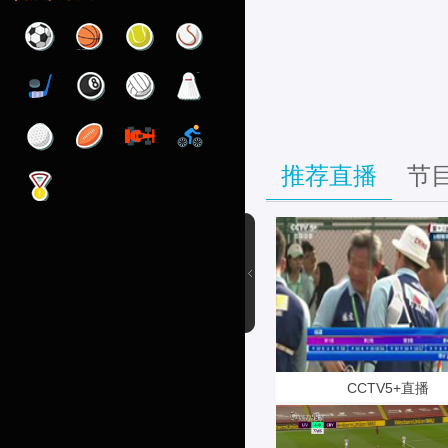
推荐直播
节
CCTV5+直播