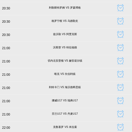
利勒斯特罗姆 VS 罗森博格
20:30
格罗宁根 VS 乌德勒支
20:30
兹沃勒 VS 阿贾克斯
20:30
沃斯堡 VS 特拉福德
21:00
切内北安普顿 VS 赫安诺尔镇
21:00
唯克 VS 坎伯利镇
21:00
利特卡门 VS 海沃德希思镇
21:00
挪威U17 VS 瑞典U17
21:00
芬兰U17 VS 丹麦U17
21:00
克鲁塞罗 VS 米拉索
22:00