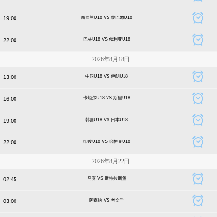
新西兰U18 VS 黎巴嫩U18
19:00
巴林U18 VS 叙利亚U18
22:00
2026年8月18日
中国U18 VS 伊朗U18
13:00
卡塔尔U18 VS 斯里U18
16:00
韩国U18 VS 日本U18
19:00
印度U18 VS 哈萨克U18
22:00
2026年8月22日
马赛 VS 斯特拉斯堡
02:45
阿森纳 VS 考文垂
03:00