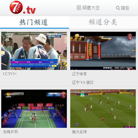
CCTV5+
辽宁体育
辽宁 VS 浙江
魅力足球
先锋乒羽