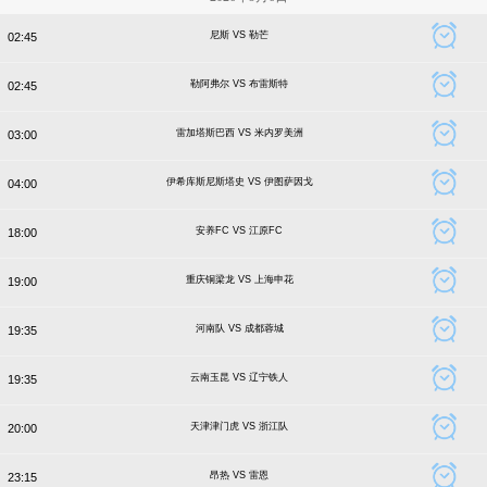
尼斯 VS 勒芒
02:45
勒阿弗尔 VS 布雷斯特
02:45
雷加塔斯巴西 VS 米内罗美洲
03:00
伊希库斯尼斯塔史 VS 伊图萨因戈
04:00
安养FC VS 江原FC
18:00
重庆铜梁龙 VS 上海申花
19:00
河南队 VS 成都蓉城
19:35
云南玉昆 VS 辽宁铁人
19:35
天津津门虎 VS 浙江队
20:00
昂热 VS 雷恩
23:15