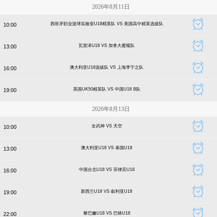
2026年8月11日
西班牙职业篮球实验室U18精英队 VS 美国高中精英选拔队
10:00
瓦雷泽U18 VS 加拿大蜜獾队
13:00
澳大利亚U18选拔队 VS 上海李宁之队
16:00
英国UK50精英队 VS 中国U18 B队
19:00
2026年8月13日
女武神 VS 天空
10:00
澳大利亚U18 VS 泰国U18
13:00
中国台北U18 VS 菲律宾U18
16:00
新西兰U18 VS 叙利亚U18
19:00
黎巴嫩U18 VS 巴林U18
22:00