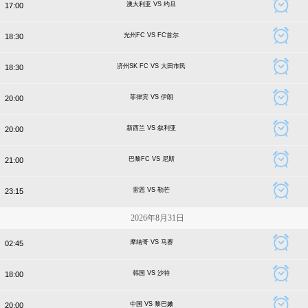
澳大利亚 VS 约旦
17:00
光州FC VS FC首尔
18:30
济州SK FC VS 大田市民
18:30
菲律宾 VS 伊朗
20:00
新西兰 VS 叙利亚
20:00
巴黎FC VS 尼斯
21:00
雷恩 VS 勒芒
23:15
2026年8月31日
摩纳哥 VS 马赛
02:45
韩国 VS 沙特
18:00
中国 VS 黎巴嫩
20:00