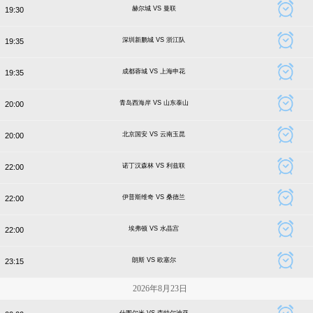
赫尔城 VS 曼联
19:30
深圳新鹏城 VS 浙江队
19:35
成都蓉城 VS 上海申花
19:35
青岛西海岸 VS 山东泰山
20:00
北京国安 VS 云南玉昆
20:00
诺丁汉森林 VS 利兹联
22:00
伊普斯维奇 VS 桑德兰
22:00
埃弗顿 VS 水晶宫
22:00
朗斯 VS 欧塞尔
23:15
2026年8月23日
什图尔米 VS 森特尔迪亚