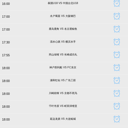
泰国U18 VS 中国台北U18
16:00
水户蜀葵 VS 大阪钢巴
17:00
鹿岛鹿角 VS 名古屋鲸鱼
17:00
清水心跳 VS 横滨水手
17:30
冈山绿雉 VS 长崎成功丸
17:55
神户胜利船 VS FC东京
18:00
浦和红钻 VS 广岛三箭
18:00
川崎前锋 VS 京都不死鸟
18:00
千叶市原 VS 町田泽维亚
18:00
延边龙鼎 VS 大连鲲城
18:00