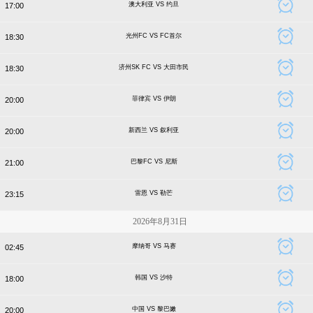
澳大利亚 VS 约旦
17:00
光州FC VS FC首尔
18:30
济州SK FC VS 大田市民
18:30
菲律宾 VS 伊朗
20:00
新西兰 VS 叙利亚
20:00
巴黎FC VS 尼斯
21:00
雷恩 VS 勒芒
23:15
2026年8月31日
摩纳哥 VS 马赛
02:45
韩国 VS 沙特
18:00
中国 VS 黎巴嫩
20:00