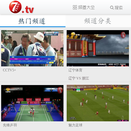
CCTV5+
辽宁体育
辽宁 VS 浙江
魅力足球
先锋乒羽