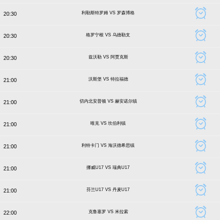
利勒斯特罗姆 VS 罗森博格
20:30
格罗宁根 VS 乌德勒支
20:30
兹沃勒 VS 阿贾克斯
20:30
沃斯堡 VS 特拉福德
21:00
切内北安普顿 VS 赫安诺尔镇
21:00
唯克 VS 坎伯利镇
21:00
利特卡门 VS 海沃德希思镇
21:00
挪威U17 VS 瑞典U17
21:00
芬兰U17 VS 丹麦U17
21:00
克鲁塞罗 VS 米拉索
22:00