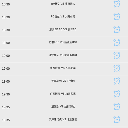
光州FC VS 浦项铁人
18:30
FC首尔 VS 大田市民
18:30
济州SK FC VS 安养FC
18:30
巴林U18 VS 新西兰U18
19:00
辽宁铁人 VS 深圳新鹏城
19:00
陕西联合 VS 长春亚泰
19:00
无锡吴钩 VS 广州豹
19:00
广西恒宸 VS 梅州客家
19:30
浙江队 VS 成都蓉城
19:35
天津津门虎 VS 北京国安
19:35