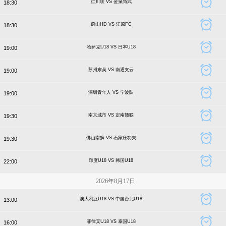
仁川联 VS 金泉尚武
18:30
蔚山HD VS 江原FC
18:30
哈萨克U18 VS 日本U18
19:00
苏州东吴 VS 南通支云
19:00
深圳青年人 VS 宁波队
19:00
南京城市 VS 定南赣联
19:30
佛山南狮 VS 石家庄功夫
19:30
印度U18 VS 韩国U18
22:00
2026年8月17日
澳大利亚U18 VS 中国台北U18
13:00
菲律宾U18 VS 泰国U18
16:00