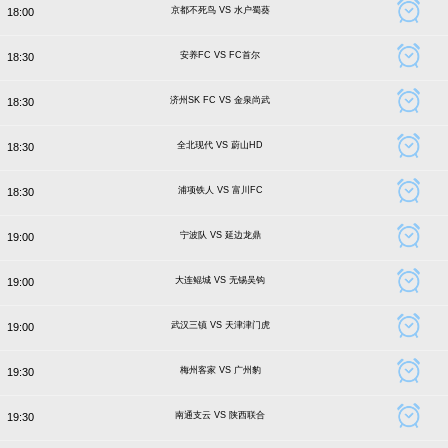
京都不死鸟 VS 水户蜀葵
18:00
安养FC VS FC首尔
18:30
济州SK FC VS 金泉尚武
18:30
全北现代 VS 蔚山HD
18:30
浦项铁人 VS 富川FC
18:30
宁波队 VS 延边龙鼎
19:00
大连鲲城 VS 无锡吴钩
19:00
武汉三镇 VS 天津津门虎
19:00
梅州客家 VS 广州豹
19:30
南通支云 VS 陕西联合
19:30