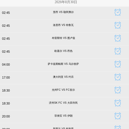
2026年8月30日
里昂 VS 勒阿弗尔
02:45
洛里昂 VS 特鲁瓦
02:45
布雷斯特 VS 图卢兹
02:45
欧塞尔 VS 昂热
02:45
萨卡兹斯帕斯 VS 乌尔奎萨
04:00
澳大利亚 VS 约旦
17:00
光州FC VS FC首尔
18:30
济州SK FC VS 大田市民
18:30
菲律宾 VS 伊朗
20:00
新西兰 VS 叙利亚