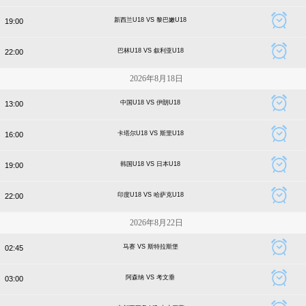
新西兰U18 VS 黎巴嫩U18
19:00
巴林U18 VS 叙利亚U18
22:00
2026年8月18日
中国U18 VS 伊朗U18
13:00
卡塔尔U18 VS 斯里U18
16:00
韩国U18 VS 日本U18
19:00
印度U18 VS 哈萨克U18
22:00
2026年8月22日
马赛 VS 斯特拉斯堡
02:45
阿森纳 VS 考文垂
03:00