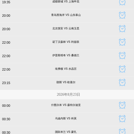
成都蓉城 VS 上海申花
19:35
青岛西海岸 VS 山东泰山
20:00
北京国安 VS 云南玉昆
20:00
诺丁汉森林 VS 利兹联
22:00
伊普斯维奇 VS 桑德兰
22:00
埃弗顿 VS 水晶宫
22:00
朗斯 VS 欧塞尔
23:15
2026年8月23日
什图尔米 VS 森特尔迪亚
00:00
乌迪内斯 VS 科莫
00:30
国际米兰 VS 蒙扎
00:30