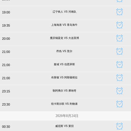
辽宁铁人 VS 河南队
19:00
上海海港 VS 青岛海牛
19:35
重庆铜梁龙 VS 大连英博
20:00
昂热 VS 里尔
21:00
曼城 VS 伯恩茅斯
21:00
布莱顿 VS 阿斯顿维拉
21:00
勒阿弗尔 VS 摩纳哥
23:15
纽卡斯尔联 VS 利物浦
23:30
2026年8月24日
威尼斯 VS 莱切
00:30