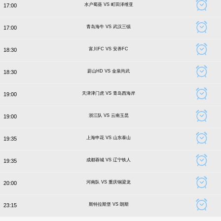
水户蜀葵 VS 町田泽维亚
17:00
青岛海牛 VS 武汉三镇
17:00
富川FC VS 安养FC
18:30
蔚山HD VS 金泉尚武
18:30
天津津门虎 VS 青岛西海岸
19:00
浙江队 VS 云南玉昆
19:00
上海申花 VS 山东泰山
19:35
成都蓉城 VS 辽宁铁人
19:35
河南队 VS 重庆铜梁龙
20:00
斯特拉斯堡 VS 朗斯
23:15