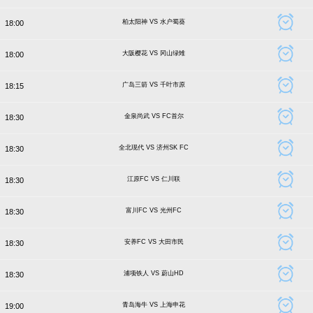
柏太阳神 VS 水户蜀葵
18:00
大阪樱花 VS 冈山绿雉
18:00
广岛三箭 VS 千叶市原
18:15
金泉尚武 VS FC首尔
18:30
全北现代 VS 济州SK FC
18:30
江原FC VS 仁川联
18:30
富川FC VS 光州FC
18:30
安养FC VS 大田市民
18:30
浦项铁人 VS 蔚山HD
18:30
青岛海牛 VS 上海申花
19:00