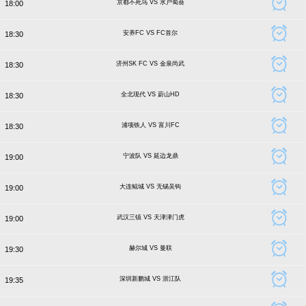
京都不死鸟 VS 水户蜀葵
18:00
安养FC VS FC首尔
18:30
济州SK FC VS 金泉尚武
18:30
全北现代 VS 蔚山HD
18:30
浦项铁人 VS 富川FC
18:30
宁波队 VS 延边龙鼎
19:00
大连鲲城 VS 无锡吴钩
19:00
武汉三镇 VS 天津津门虎
19:00
赫尔城 VS 曼联
19:30
深圳新鹏城 VS 浙江队
19:35