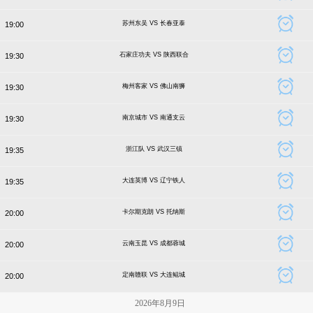
苏州东吴 VS 长春亚泰
19:00
石家庄功夫 VS 陕西联合
19:30
梅州客家 VS 佛山南狮
19:30
南京城市 VS 南通支云
19:30
浙江队 VS 武汉三镇
19:35
大连英博 VS 辽宁铁人
19:35
卡尔期克朗 VS 托纳斯
20:00
云南玉昆 VS 成都蓉城
20:00
定南赣联 VS 大连鲲城
20:00
2026年8月9日