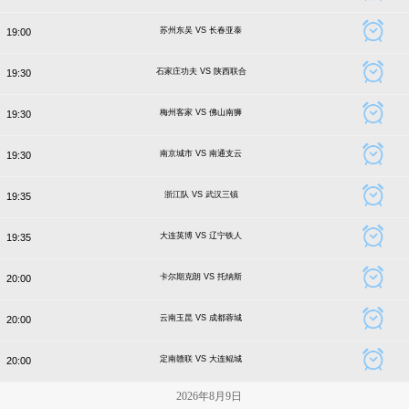
苏州东吴 VS 长春亚泰
19:00
石家庄功夫 VS 陕西联合
19:30
梅州客家 VS 佛山南狮
19:30
南京城市 VS 南通支云
19:30
浙江队 VS 武汉三镇
19:35
大连英博 VS 辽宁铁人
19:35
卡尔期克朗 VS 托纳斯
20:00
云南玉昆 VS 成都蓉城
20:00
定南赣联 VS 大连鲲城
20:00
2026年8月9日