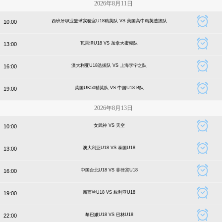
2026年8月11日
西班牙职业篮球实验室U18精英队 VS 美国高中精英选拔队
10:00
瓦雷泽U18 VS 加拿大蜜獾队
13:00
澳大利亚U18选拔队 VS 上海李宁之队
16:00
英国UK50精英队 VS 中国U18 B队
19:00
2026年8月13日
女武神 VS 天空
10:00
澳大利亚U18 VS 泰国U18
13:00
中国台北U18 VS 菲律宾U18
16:00
新西兰U18 VS 叙利亚U18
19:00
黎巴嫩U18 VS 巴林U18
22:00