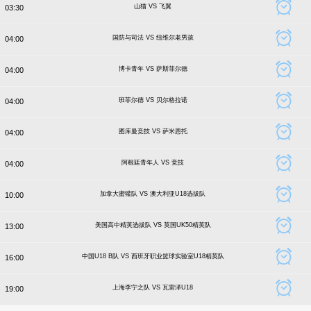
山猫 VS 飞翼
03:30
国防与司法 VS 纽维尔老男孩
04:00
博卡青年 VS 萨斯菲尔德
04:00
班菲尔德 VS 贝尔格拉诺
04:00
图库曼竞技 VS 萨米恩托
04:00
阿根廷青年人 VS 竞技
04:00
加拿大蜜獾队 VS 澳大利亚U18选拔队
10:00
美国高中精英选拔队 VS 英国UK50精英队
13:00
中国U18 B队 VS 西班牙职业篮球实验室U18精英队
16:00
上海李宁之队 VS 瓦雷泽U18
19:00