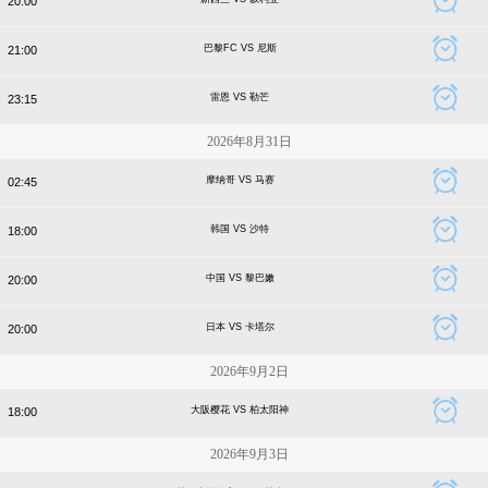
20:00
巴黎FC VS 尼斯
21:00
雷恩 VS 勒芒
23:15
2026年8月31日
摩纳哥 VS 马赛
02:45
韩国 VS 沙特
18:00
中国 VS 黎巴嫩
20:00
日本 VS 卡塔尔
20:00
2026年9月2日
大阪樱花 VS 柏太阳神
18:00
2026年9月3日