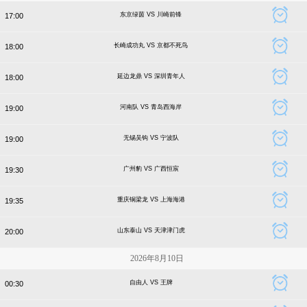
东京绿茵 VS 川崎前锋
17:00
长崎成功丸 VS 京都不死鸟
18:00
延边龙鼎 VS 深圳青年人
18:00
河南队 VS 青岛西海岸
19:00
无锡吴钩 VS 宁波队
19:00
广州豹 VS 广西恒宸
19:30
重庆铜梁龙 VS 上海海港
19:35
山东泰山 VS 天津津门虎
20:00
2026年8月10日
自由人 VS 王牌
00:30