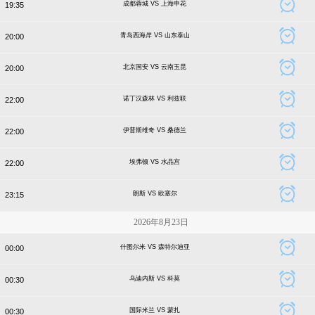
成都蓉城 VS 上海申花
19:35
青岛西海岸 VS 山东泰山
20:00
北京国安 VS 云南玉昆
20:00
诺丁汉森林 VS 利兹联
22:00
伊普斯维奇 VS 桑德兰
22:00
埃弗顿 VS 水晶宫
22:00
朗斯 VS 欧塞尔
23:15
2026年8月23日
什图尔米 VS 森特尔迪亚
00:00
乌迪内斯 VS 科莫
00:30
国际米兰 VS 蒙扎
00:30