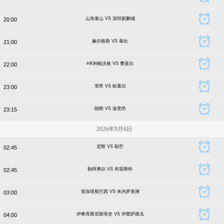
山东泰山 VS 深圳新鹏城
20:00
赫尔格斯 VS 泰比
21:00
HK科帕沃格 VS 费基尔
22:00
里昂 VS 欧塞尔
23:00
朗斯 VS 洛里昂
23:15
2026年9月6日
尼斯 VS 勒芒
02:45
勒阿弗尔 VS 布雷斯特
02:45
雷加塔斯巴西 VS 米内罗美洲
03:00
伊希库斯尼斯塔史 VS 伊图萨因戈
04:00