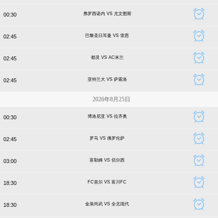
弗罗西诺内 VS 尤文图斯
00:30
巴黎圣日耳曼 VS 雷恩
02:45
都灵 VS AC米兰
02:45
亚特兰大 VS 萨索洛
02:45
2026年8月25日
博洛尼亚 VS 拉齐奥
00:30
罗马 VS 佛罗伦萨
02:45
富勒姆 VS 切尔西
03:00
FC首尔 VS 富川FC
18:30
金泉尚武 VS 全北现代
18:30