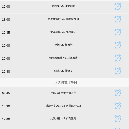
叙利亚 VS 澳大利亚
17:00
普罗斯佩联 VS 赫斯特维尔
18:00
大连英博 VS 北京国安
19:35
伊朗 VS 新西兰
20:00
深圳新鹏城 VS 上海海港
20:00
约旦 VS 菲律宾
20:30
2026年8月29日
里尔 VS 巴黎圣日耳曼
02:45
乔治十字U23 VS 南墨尔本U23
10:30
大阪钢巴 VS 广岛三箭
17:00