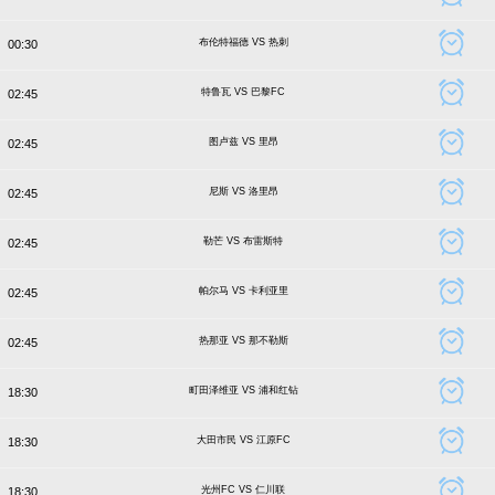
布伦特福德 VS 热刺
00:30
特鲁瓦 VS 巴黎FC
02:45
图卢兹 VS 里昂
02:45
尼斯 VS 洛里昂
02:45
勒芒 VS 布雷斯特
02:45
帕尔马 VS 卡利亚里
02:45
热那亚 VS 那不勒斯
02:45
町田泽维亚 VS 浦和红钻
18:30
大田市民 VS 江原FC
18:30
光州FC VS 仁川联
18:30