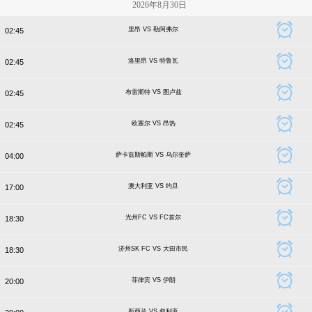
2026年8月30日
里昂 VS 勒阿弗尔
02:45
洛里昂 VS 特鲁瓦
02:45
布雷斯特 VS 图卢兹
02:45
欧塞尔 VS 昂热
02:45
萨卡兹斯帕斯 VS 乌尔奎萨
04:00
澳大利亚 VS 约旦
17:00
光州FC VS FC首尔
18:30
济州SK FC VS 大田市民
18:30
菲律宾 VS 伊朗
20:00
新西兰 VS 叙利亚