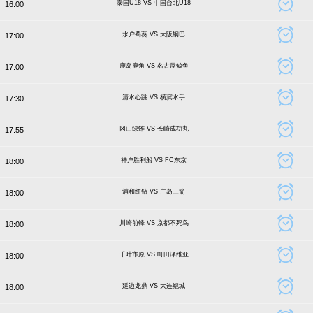
泰国U18 VS 中国台北U18
16:00
水户蜀葵 VS 大阪钢巴
17:00
鹿岛鹿角 VS 名古屋鲸鱼
17:00
清水心跳 VS 横滨水手
17:30
冈山绿雉 VS 长崎成功丸
17:55
神户胜利船 VS FC东京
18:00
浦和红钻 VS 广岛三箭
18:00
川崎前锋 VS 京都不死鸟
18:00
千叶市原 VS 町田泽维亚
18:00
延边龙鼎 VS 大连鲲城
18:00