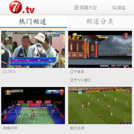
CCTV5+
辽宁体育
辽宁 VS 浙江
魅力足球
先锋乒羽