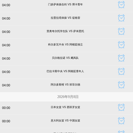
门多萨体操击剑 VS 博卡青年
04:00
拉普拉塔体操 VS 堤格雷
04:00
里奥夸尔托学生队 VS 萨米恩托
04:00
科尔多瓦中央 VS 阿根廷独立
04:00
贝尔格拉诺 VS 飓风队
04:00
巴拉卡斯中央 VS 阿根廷青年人
04:00
阿尔多斯维 VS 班菲尔德
04:00
2026年9月8日
日本女篮 VS 西班牙女篮
00:00
意大利女篮 VS 中国女篮
00:00