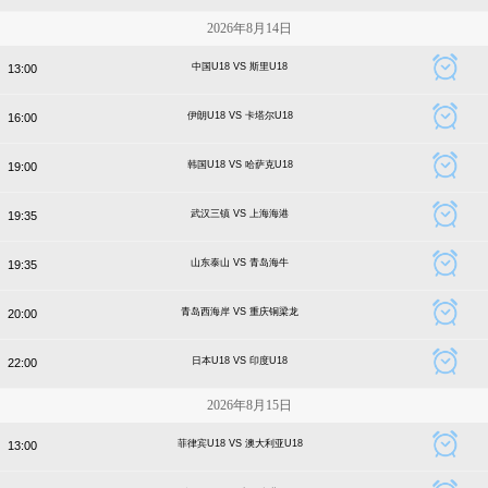
2026年8月14日
中国U18 VS 斯里U18
13:00
伊朗U18 VS 卡塔尔U18
16:00
韩国U18 VS 哈萨克U18
19:00
武汉三镇 VS 上海海港
19:35
山东泰山 VS 青岛海牛
19:35
青岛西海岸 VS 重庆铜梁龙
20:00
日本U18 VS 印度U18
22:00
2026年8月15日
菲律宾U18 VS 澳大利亚U18
13:00