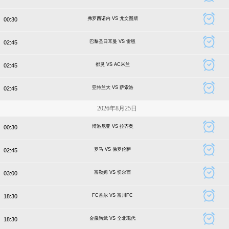
弗罗西诺内 VS 尤文图斯
00:30
巴黎圣日耳曼 VS 雷恩
02:45
都灵 VS AC米兰
02:45
亚特兰大 VS 萨索洛
02:45
2026年8月25日
博洛尼亚 VS 拉齐奥
00:30
罗马 VS 佛罗伦萨
02:45
富勒姆 VS 切尔西
03:00
FC首尔 VS 富川FC
18:30
金泉尚武 VS 全北现代
18:30