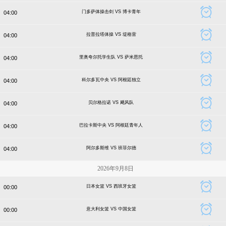
门多萨体操击剑 VS 博卡青年
04:00
拉普拉塔体操 VS 堤格雷
04:00
里奥夸尔托学生队 VS 萨米恩托
04:00
科尔多瓦中央 VS 阿根廷独立
04:00
贝尔格拉诺 VS 飓风队
04:00
巴拉卡斯中央 VS 阿根廷青年人
04:00
阿尔多斯维 VS 班菲尔德
04:00
2026年9月8日
日本女篮 VS 西班牙女篮
00:00
意大利女篮 VS 中国女篮
00:00