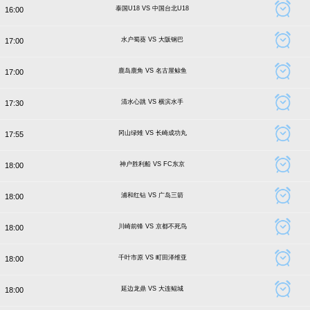
泰国U18 VS 中国台北U18
16:00
水户蜀葵 VS 大阪钢巴
17:00
鹿岛鹿角 VS 名古屋鲸鱼
17:00
清水心跳 VS 横滨水手
17:30
冈山绿雉 VS 长崎成功丸
17:55
神户胜利船 VS FC东京
18:00
浦和红钻 VS 广岛三箭
18:00
川崎前锋 VS 京都不死鸟
18:00
千叶市原 VS 町田泽维亚
18:00
延边龙鼎 VS 大连鲲城
18:00