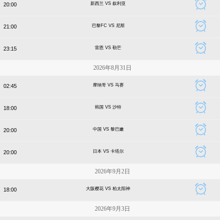
新西兰 VS 叙利亚
20:00
巴黎FC VS 尼斯
21:00
雷恩 VS 勒芒
23:15
2026年8月31日
摩纳哥 VS 马赛
02:45
韩国 VS 沙特
18:00
中国 VS 黎巴嫩
20:00
日本 VS 卡塔尔
20:00
2026年9月2日
大阪樱花 VS 柏太阳神
18:00
2026年9月3日