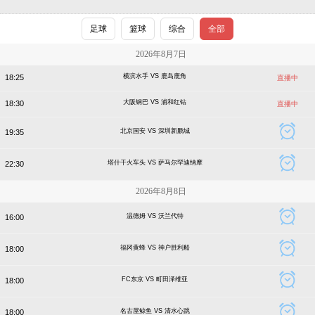
足球
篮球
综合
全部
2026年8月7日
横滨水手 VS 鹿岛鹿角
18:25
直播中
大阪钢巴 VS 浦和红钻
18:30
直播中
北京国安 VS 深圳新鹏城
19:35
塔什干火车头 VS 萨马尔罕迪纳摩
22:30
2026年8月8日
温德姆 VS 沃兰代特
16:00
福冈黄蜂 VS 神户胜利船
18:00
FC东京 VS 町田泽维亚
18:00
名古屋鲸鱼 VS 清水心跳
18:00