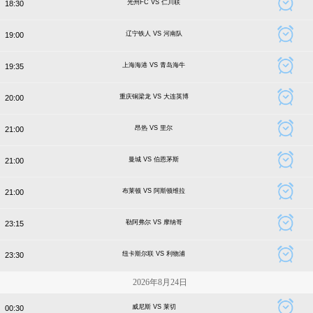
光州FC VS 仁川联
18:30
辽宁铁人 VS 河南队
19:00
上海海港 VS 青岛海牛
19:35
重庆铜梁龙 VS 大连英博
20:00
昂热 VS 里尔
21:00
曼城 VS 伯恩茅斯
21:00
布莱顿 VS 阿斯顿维拉
21:00
勒阿弗尔 VS 摩纳哥
23:15
纽卡斯尔联 VS 利物浦
23:30
2026年8月24日
威尼斯 VS 莱切
00:30