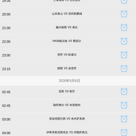
19:35
山东泰山 VS 深圳新鹏城
20:00
赫尔格斯 VS 泰比
21:00
HK科帕沃格 VS 费基尔
22:00
里昂 VS 欧塞尔
23:00
朗斯 VS 洛里昂
23:15
2026年9月6日
尼斯 VS 勒芒
02:45
勒阿弗尔 VS 布雷斯特
02:45
雷加塔斯巴西 VS 米内罗美洲
03:00
伊希库斯尼斯塔史 VS 伊图萨因戈
04:00