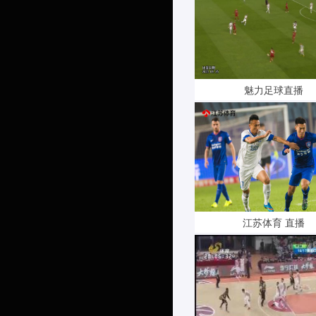
魅力足球直播
江苏体育 直播