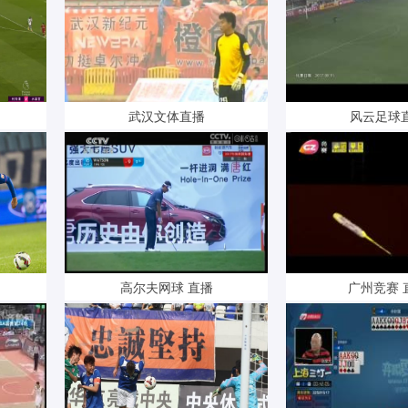
武汉文体直播
风云足球
高尔夫网球 直播
广州竞赛 