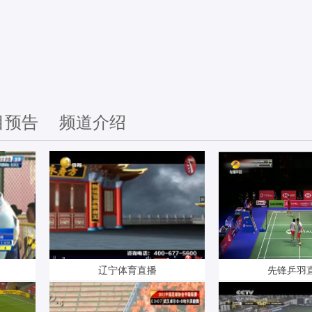
目预告
频道介绍
辽宁体育直播
先锋乒羽