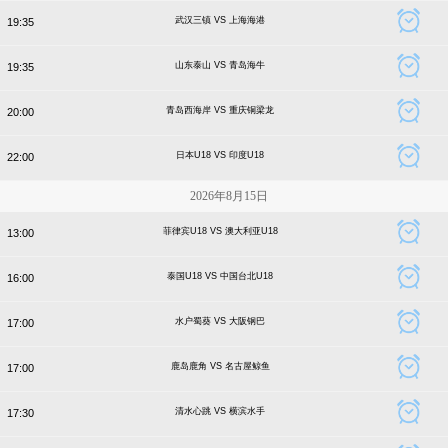
武汉三镇 VS 上海海港
19:35
山东泰山 VS 青岛海牛
19:35
青岛西海岸 VS 重庆铜梁龙
20:00
日本U18 VS 印度U18
22:00
2026年8月15日
菲律宾U18 VS 澳大利亚U18
13:00
泰国U18 VS 中国台北U18
16:00
水户蜀葵 VS 大阪钢巴
17:00
鹿岛鹿角 VS 名古屋鲸鱼
17:00
清水心跳 VS 横滨水手
17:30