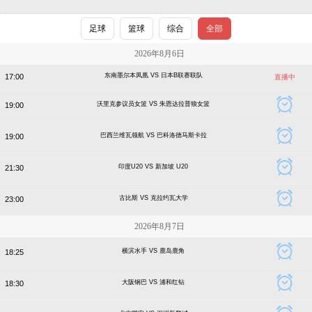
足球
篮球
综合
全部
2026年8月6日
东南墨尔本凤凰 VS 日本B联赛联队
17:00
直播中
沃里克参议员女篮 VS 朱恩达拉普狼女篮
19:00
巴西兰维瓦领航 VS 巴科洛德马斯卡拉
19:00
印度U20 VS 新加坡 U20
21:30
古比斯 VS 克拉约瓦大学
23:00
2026年8月7日
横滨水手 VS 鹿岛鹿角
18:25
大阪钢巴 VS 浦和红钻
18:30