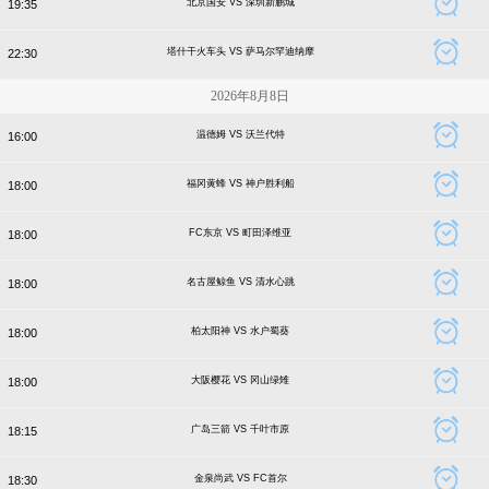
北京国安 VS 深圳新鹏城
19:35
塔什干火车头 VS 萨马尔罕迪纳摩
22:30
2026年8月8日
温德姆 VS 沃兰代特
16:00
福冈黄蜂 VS 神户胜利船
18:00
FC东京 VS 町田泽维亚
18:00
名古屋鲸鱼 VS 清水心跳
18:00
柏太阳神 VS 水户蜀葵
18:00
大阪樱花 VS 冈山绿雉
18:00
广岛三箭 VS 千叶市原
18:15
金泉尚武 VS FC首尔
18:30