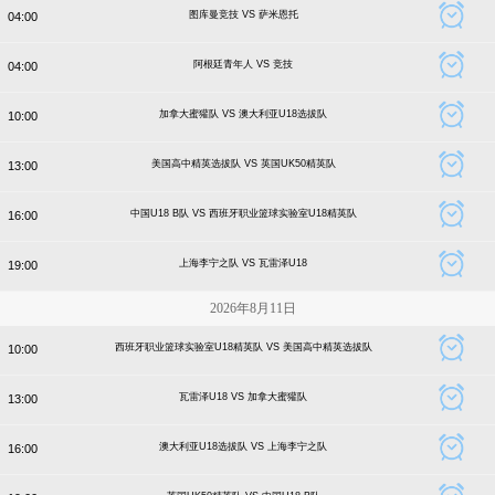
图库曼竞技 VS 萨米恩托
04:00
阿根廷青年人 VS 竞技
04:00
加拿大蜜獾队 VS 澳大利亚U18选拔队
10:00
美国高中精英选拔队 VS 英国UK50精英队
13:00
中国U18 B队 VS 西班牙职业篮球实验室U18精英队
16:00
上海李宁之队 VS 瓦雷泽U18
19:00
2026年8月11日
西班牙职业篮球实验室U18精英队 VS 美国高中精英选拔队
10:00
瓦雷泽U18 VS 加拿大蜜獾队
13:00
澳大利亚U18选拔队 VS 上海李宁之队
16:00