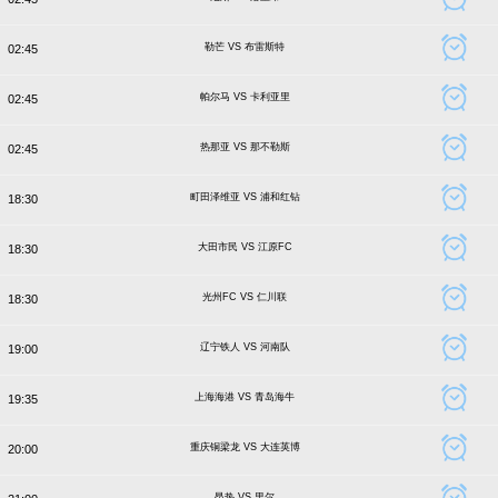
勒芒 VS 布雷斯特
02:45
帕尔马 VS 卡利亚里
02:45
热那亚 VS 那不勒斯
02:45
町田泽维亚 VS 浦和红钻
18:30
大田市民 VS 江原FC
18:30
光州FC VS 仁川联
18:30
辽宁铁人 VS 河南队
19:00
上海海港 VS 青岛海牛
19:35
重庆铜梁龙 VS 大连英博
20:00
昂热 VS 里尔