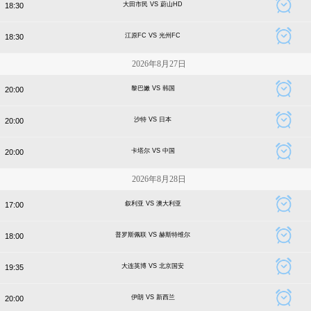
大田市民 VS 蔚山HD
18:30
江原FC VS 光州FC
18:30
2026年8月27日
黎巴嫩 VS 韩国
20:00
沙特 VS 日本
20:00
卡塔尔 VS 中国
20:00
2026年8月28日
叙利亚 VS 澳大利亚
17:00
普罗斯佩联 VS 赫斯特维尔
18:00
大连英博 VS 北京国安
19:35
伊朗 VS 新西兰
20:00