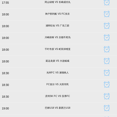
冈山绿雉 VS 长崎成功丸
17:55
神户胜利船 VS FC东京
18:00
浦和红钻 VS 广岛三箭
18:00
川崎前锋 VS 京都不死鸟
18:00
千叶市原 VS 町田泽维亚
18:00
延边龙鼎 VS 大连鲲城
18:00
光州FC VS 浦项铁人
18:30
FC首尔 VS 大田市民
18:30
济州SK FC VS 安养FC
18:30
巴林U18 VS 新西兰U18
19:00