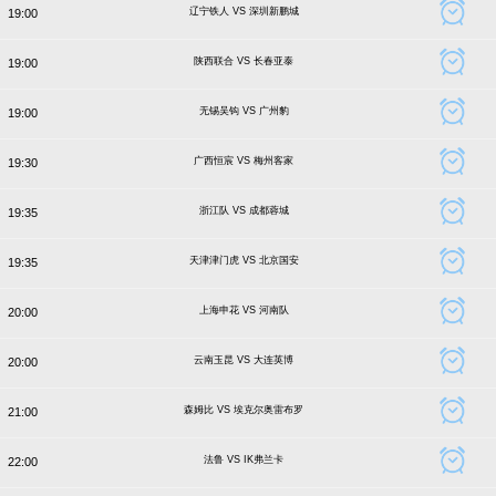
辽宁铁人 VS 深圳新鹏城
19:00
陕西联合 VS 长春亚泰
19:00
无锡吴钩 VS 广州豹
19:00
广西恒宸 VS 梅州客家
19:30
浙江队 VS 成都蓉城
19:35
天津津门虎 VS 北京国安
19:35
上海申花 VS 河南队
20:00
云南玉昆 VS 大连英博
20:00
森姆比 VS 埃克尔奥雷布罗
21:00
法鲁 VS IK弗兰卡
22:00