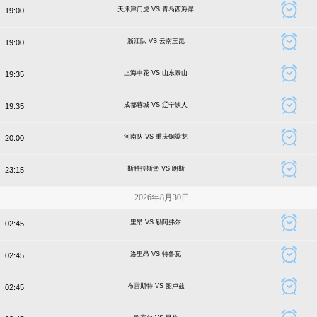
天津津门虎 VS 青岛西海岸
19:00
浙江队 VS 云南玉昆
19:00
上海申花 VS 山东泰山
19:35
成都蓉城 VS 辽宁铁人
19:35
河南队 VS 重庆铜梁龙
20:00
斯特拉斯堡 VS 朗斯
23:15
2026年8月30日
里昂 VS 勒阿弗尔
02:45
洛里昂 VS 特鲁瓦
02:45
布雷斯特 VS 图卢兹
02:45