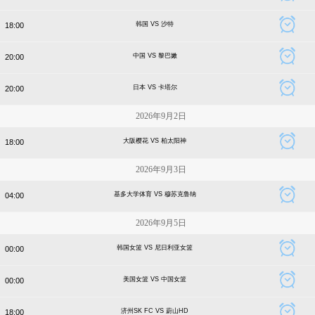
韩国 VS 沙特
18:00
中国 VS 黎巴嫩
20:00
日本 VS 卡塔尔
20:00
2026年9月2日
大阪樱花 VS 柏太阳神
18:00
2026年9月3日
基多大学体育 VS 穆苏克鲁纳
04:00
2026年9月5日
韩国女篮 VS 尼日利亚女篮
00:00
美国女篮 VS 中国女篮
00:00
济州SK FC VS 蔚山HD
18:00