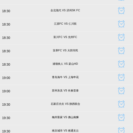
全北现代 VS 济州SK FC
18:30
江原FC VS 仁川联
18:30
富川FC VS 光州FC
18:30
安养FC VS 大田市民
18:30
浦项铁人 VS 蔚山HD
18:30
青岛海牛 VS 上海申花
19:00
苏州东吴 VS 长春亚泰
19:00
石家庄功夫 VS 陕西联合
19:30
梅州客家 VS 佛山南狮
19:30
南京城市 VS 南通支云
19:30