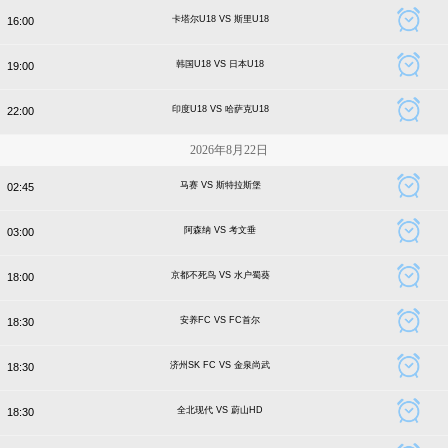
卡塔尔U18 VS 斯里U18
16:00
韩国U18 VS 日本U18
19:00
印度U18 VS 哈萨克U18
22:00
2026年8月22日
马赛 VS 斯特拉斯堡
02:45
阿森纳 VS 考文垂
03:00
京都不死鸟 VS 水户蜀葵
18:00
安养FC VS FC首尔
18:30
济州SK FC VS 金泉尚武
18:30
全北现代 VS 蔚山HD
18:30