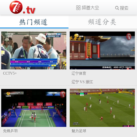
CCTV5+
辽宁体育
辽宁 VS 浙江
魅力足球
先锋乒羽