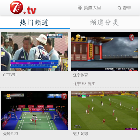
CCTV5+
辽宁体育
辽宁 VS 浙江
魅力足球
先锋乒羽