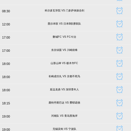
科尔多瓦学院 VS 门多萨体操击剑
08:30
墨尔本联 VS 日本B联赛联队
12:00
磐城FC VS FC今治
17:00
东京绿茵 VS 川崎前锋
17:00
山形山神 VS 枥木市FC
18:00
长崎成功丸 VS 京都不死鸟
18:00
延边龙鼎 VS 深圳青年人
18:00
鹿特丹斯巴达 VS 费耶诺德
18:15
河南队 VS 青岛西海岸
19:00
无锡吴钩 VS 宁波队
19:00