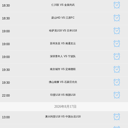
仁川联 VS 金泉尚武
18:30
蔚山HD VS 江原FC
18:30
哈萨克U18 VS 日本U18
19:00
苏州东吴 VS 南通支云
19:00
深圳青年人 VS 宁波队
19:00
南京城市 VS 定南赣联
19:30
佛山南狮 VS 石家庄功夫
19:30
印度U18 VS 韩国U18
22:00
2026年8月17日
澳大利亚U18 VS 中国台北U18
13:00