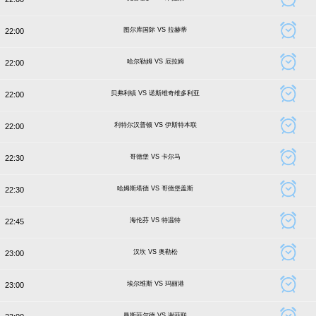
图尔库国际 VS 拉赫蒂
22:00
哈尔勒姆 VS 厄拉姆
22:00
贝弗利镇 VS 诺斯维奇维多利亚
22:00
利特尔汉普顿 VS 伊斯特本联
22:00
哥德堡 VS 卡尔马
22:30
哈姆斯塔德 VS 哥德堡盖斯
22:30
海伦芬 VS 特温特
22:45
汉坎 VS 奥勒松
23:00
埃尔维斯 VS 玛丽港
23:00
曼斯菲尔德 VS 谢菲联