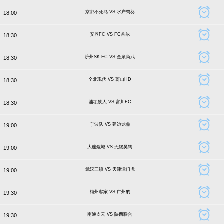
京都不死鸟 VS 水户蜀葵
18:00
安养FC VS FC首尔
18:30
济州SK FC VS 金泉尚武
18:30
全北现代 VS 蔚山HD
18:30
浦项铁人 VS 富川FC
18:30
宁波队 VS 延边龙鼎
19:00
大连鲲城 VS 无锡吴钩
19:00
武汉三镇 VS 天津津门虎
19:00
梅州客家 VS 广州豹
19:30
南通支云 VS 陕西联合
19:30