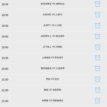
町田泽维亚 VS 浦和红钻
18:30
大田市民 VS 江原FC
18:30
光州FC VS 仁川联
18:30
深圳青年人 VS 南京城市
19:00
辽宁铁人 VS 河南队
19:00
上海海港 VS 青岛海牛
19:35
重庆铜梁龙 VS 大连英博
20:00
昂热 VS 里尔
21:00
曼城 VS 伯恩茅斯
21:00
布莱顿 VS 阿斯顿维拉
21:00