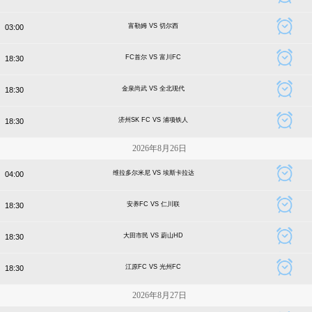
富勒姆 VS 切尔西
03:00
FC首尔 VS 富川FC
18:30
金泉尚武 VS 全北现代
18:30
济州SK FC VS 浦项铁人
18:30
2026年8月26日
维拉多尔米尼 VS 埃斯卡拉达
04:00
安养FC VS 仁川联
18:30
大田市民 VS 蔚山HD
18:30
江原FC VS 光州FC
18:30
2026年8月27日