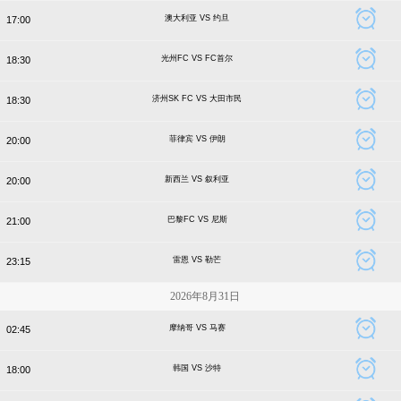
澳大利亚 VS 约旦
17:00
光州FC VS FC首尔
18:30
济州SK FC VS 大田市民
18:30
菲律宾 VS 伊朗
20:00
新西兰 VS 叙利亚
20:00
巴黎FC VS 尼斯
21:00
雷恩 VS 勒芒
23:15
2026年8月31日
摩纳哥 VS 马赛
02:45
韩国 VS 沙特
18:00