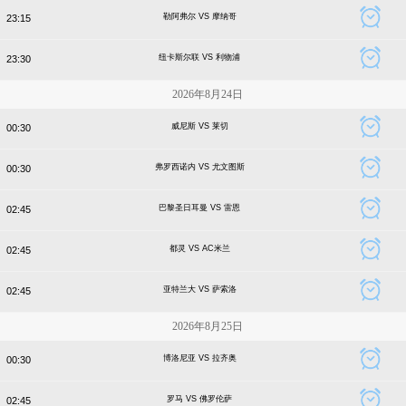
勒阿弗尔 VS 摩纳哥
23:15
纽卡斯尔联 VS 利物浦
23:30
2026年8月24日
威尼斯 VS 莱切
00:30
弗罗西诺内 VS 尤文图斯
00:30
巴黎圣日耳曼 VS 雷恩
02:45
都灵 VS AC米兰
02:45
亚特兰大 VS 萨索洛
02:45
2026年8月25日
博洛尼亚 VS 拉齐奥
00:30
罗马 VS 佛罗伦萨
02:45