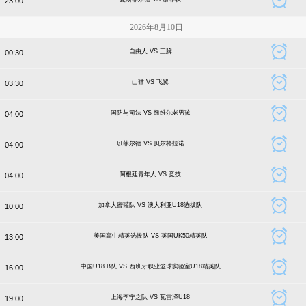
23:00
2026年8月10日
自由人 VS 王牌
00:30
山猫 VS 飞翼
03:30
国防与司法 VS 纽维尔老男孩
04:00
班菲尔德 VS 贝尔格拉诺
04:00
阿根廷青年人 VS 竞技
04:00
加拿大蜜獾队 VS 澳大利亚U18选拔队
10:00
美国高中精英选拔队 VS 英国UK50精英队
13:00
中国U18 B队 VS 西班牙职业篮球实验室U18精英队
16:00
上海李宁之队 VS 瓦雷泽U18
19:00