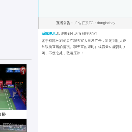
08-09 20:00
山东泰山 VS 天津津门虎
08-09 20:30
利勒斯特罗姆 VS 罗森博格
08-09 20:30
格罗宁根 VS 乌德勒支
08-09 20:30
兹沃勒 VS 阿贾克斯
08-09 21:00
沃斯堡 VS 特拉福德
08-09 21:00
切内北安普顿 VS 赫安诺尔镇
08-09 21:00
唯克 VS 坎伯利镇
08-09 21:00
利特卡门 VS 海沃德希思镇
08-09 21:00
挪威U17 VS 瑞典U17
08-09 21:00
芬兰U17 VS 丹麦U17
08-09 22:00
克鲁塞罗 VS 米拉索
08-09 22:00
图尔库国际 VS 拉赫蒂
08-09 22:00
哈尔勒姆 VS 厄拉姆
08-09 22:00
贝弗利镇 VS 诺斯维奇维多利亚
08-09 22:00
利特尔汉普顿 VS 伊斯特本联
08-09 22:30
哥德堡 VS 卡尔马
直播
08-09 22:30
哈姆斯塔德 VS 哥德堡盖斯
08-09 22:45
海伦芬 VS 特温特
08-09 23:00
汉坎 VS 奥勒松