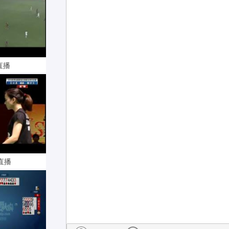
08-09 23:00
埃尔维斯 VS 玛丽港
08-09 23:00
曼斯菲尔德 VS 谢菲联
08-10 00:30
自由人 VS 王牌
08-10 03:30
山猫 VS 飞翼
08-10 04:00
国防与司法 VS 纽维尔老男孩
直播
08-10 04:00
班菲尔德 VS 贝尔格拉诺
08-10 04:00
阿根廷青年人 VS 竞技
加拿大蜜獾队 VS 澳大利亚U18选拔
08-10 10:00
队
美国高中精英选拔队 VS 英国UK50精
08-10 13:00
英队
中国U18 B队 VS 西班牙职业篮球实
08-10 16:00
验室U18精英队
08-10 19:00
上海李宁之队 VS 瓦雷泽U18
直播
西班牙职业篮球实验室U18精英队 VS
08-11 10:00
美国高中精英选拔队
08-11 13:00
瓦雷泽U18 VS 加拿大蜜獾队
澳大利亚U18选拔队 VS 上海李宁之
08-11 16:00
队
08-11 19:00
英国UK50精英队 VS 中国U18 B队