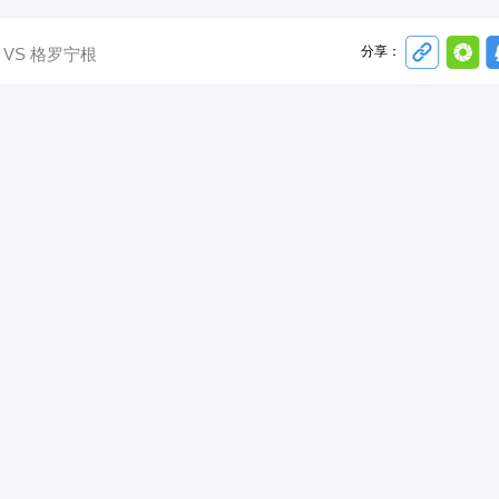
分享：
VS 格罗宁根