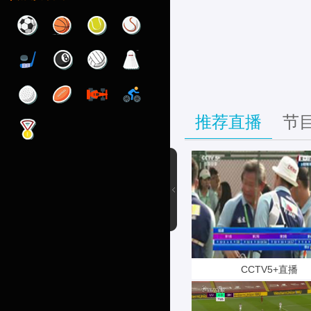
推荐直播
节
CCTV5+直播