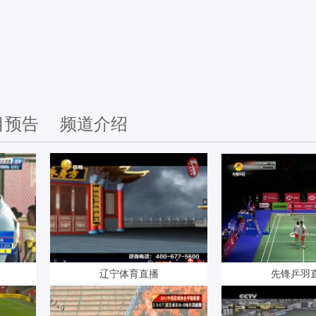
目预告
频道介绍
辽宁体育直播
先锋乒羽