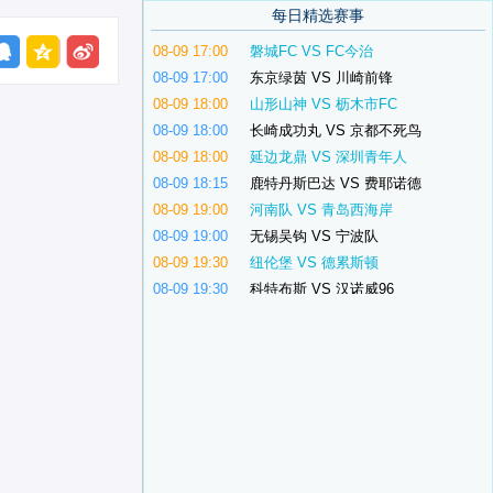
每日精选赛事
08-09 17:00
磐城FC VS FC今治
08-09 17:00
东京绿茵 VS 川崎前锋
08-09 18:00
山形山神 VS 枥木市FC
08-09 18:00
长崎成功丸 VS 京都不死鸟
08-09 18:00
延边龙鼎 VS 深圳青年人
08-09 18:15
鹿特丹斯巴达 VS 费耶诺德
08-09 19:00
河南队 VS 青岛西海岸
08-09 19:00
无锡吴钩 VS 宁波队
08-09 19:30
纽伦堡 VS 德累斯顿
08-09 19:30
科特布斯 VS 汉诺威96
08-09 19:30
圣保利 VS 菲尔特
08-09 19:30
广州豹 VS 广西恒宸
08-09 19:35
重庆铜梁龙 VS 上海海港
08-09 20:00
古比斯 VS TPS图尔库
08-09 20:00
哈马比 VS 赫根
08-09 20:00
马尔默 VS 代格福什
08-09 20:00
埃里思和丽城 VS 比林赫斯特