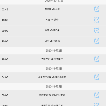
2026年8月31日
摩纳哥 VS 马赛
02:45
韩国 VS 沙特
18:00
中国 VS 黎巴嫩
20:00
日本 VS 卡塔尔
20:00
2026年9月2日
大阪樱花 VS 柏太阳神
18:00
2026年9月3日
基多大学体育 VS 穆苏克鲁纳
04:00
2026年9月5日
韩国女篮 VS 尼日利亚女篮
00:00
美国女篮 VS 中国女篮
00:00