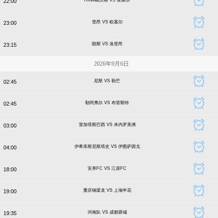
22:00
里昂 VS 欧塞尔
23:00
朗斯 VS 洛里昂
23:15
2026年9月6日
尼斯 VS 勒芒
02:45
勒阿弗尔 VS 布雷斯特
02:45
雷加塔斯巴西 VS 米内罗美洲
03:00
伊希库斯尼斯塔史 VS 伊图萨因戈
04:00
安养FC VS 江原FC
18:00
重庆铜梁龙 VS 上海申花
19:00
河南队 VS 成都蓉城
19:35