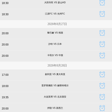
大田市民 VS 蔚山HD
18:30
江原FC VS 光州FC
18:30
2026年8月27日
黎巴嫩 VS 韩国
20:00
沙特 VS 日本
20:00
卡塔尔 VS 中国
20:00
2026年8月28日
叙利亚 VS 澳大利亚
17:00
普罗斯佩联 VS 赫斯特维尔
18:00
大连英博 VS 北京国安
19:35
伊朗 VS 新西兰
20:00