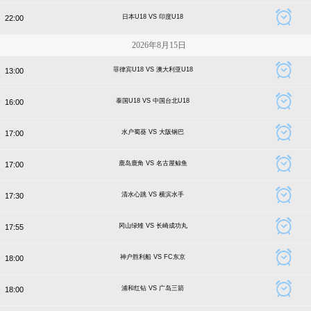
日本U18 VS 印度U18
22:00
2026年8月15日
菲律宾U18 VS 澳大利亚U18
13:00
泰国U18 VS 中国台北U18
16:00
水户蜀葵 VS 大阪钢巴
17:00
鹿岛鹿角 VS 名古屋鲸鱼
17:00
清水心跳 VS 横滨水手
17:30
冈山绿雉 VS 长崎成功丸
17:55
神户胜利船 VS FC东京
18:00
浦和红钻 VS 广岛三箭
18:00