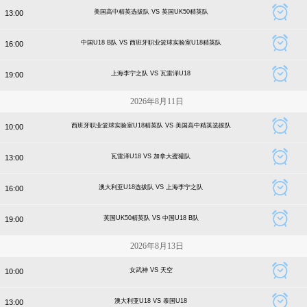
美国高中精英选拔队 VS 英国UK50精英队
13:00
中国U18 B队 VS 西班牙职业篮球实验室U18精英队
16:00
上海李宁之队 VS 瓦雷泽U18
19:00
2026年8月11日
西班牙职业篮球实验室U18精英队 VS 美国高中精英选拔队
10:00
瓦雷泽U18 VS 加拿大蜜獾队
13:00
澳大利亚U18选拔队 VS 上海李宁之队
16:00
英国UK50精英队 VS 中国U18 B队
19:00
2026年8月13日
女武神 VS 天空
10:00
澳大利亚U18 VS 泰国U18
13:00