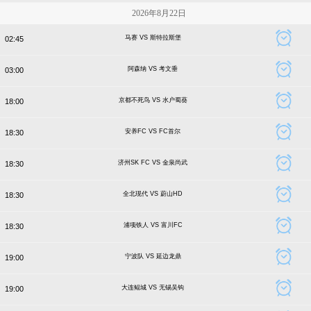
2026年8月22日
马赛 VS 斯特拉斯堡
02:45
阿森纳 VS 考文垂
03:00
京都不死鸟 VS 水户蜀葵
18:00
安养FC VS FC首尔
18:30
济州SK FC VS 金泉尚武
18:30
全北现代 VS 蔚山HD
18:30
浦项铁人 VS 富川FC
18:30
宁波队 VS 延边龙鼎
19:00
大连鲲城 VS 无锡吴钩
19:00