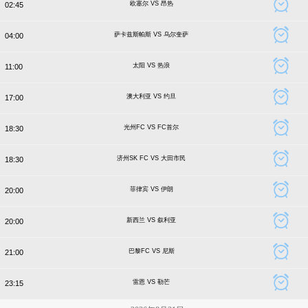
欧塞尔 VS 昂热
02:45
萨卡兹斯帕斯 VS 乌尔奎萨
04:00
太阳 VS 热浪
11:00
澳大利亚 VS 约旦
17:00
光州FC VS FC首尔
18:30
济州SK FC VS 大田市民
18:30
菲律宾 VS 伊朗
20:00
新西兰 VS 叙利亚
20:00
巴黎FC VS 尼斯
21:00
雷恩 VS 勒芒
23:15