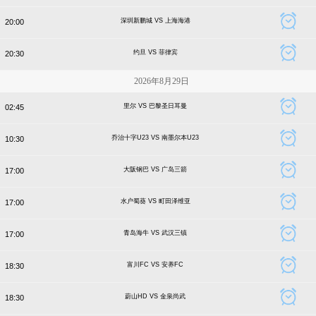
深圳新鹏城 VS 上海海港
20:00
约旦 VS 菲律宾
20:30
2026年8月29日
里尔 VS 巴黎圣日耳曼
02:45
乔治十字U23 VS 南墨尔本U23
10:30
大阪钢巴 VS 广岛三箭
17:00
水户蜀葵 VS 町田泽维亚
17:00
青岛海牛 VS 武汉三镇
17:00
富川FC VS 安养FC
18:30
蔚山HD VS 金泉尚武
18:30