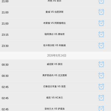
昂热 VS 里尔
21:00
曼城 VS 伯恩茅斯
21:00
布莱顿 VS 阿斯顿维拉
21:00
勒阿弗尔 VS 摩纳哥
23:15
纽卡斯尔联 VS 利物浦
23:30
2026年8月24日
威尼斯 VS 莱切
00:30
弗罗西诺内 VS 尤文图斯
00:30
巴黎圣日耳曼 VS 雷恩
02:45
都灵 VS AC米兰
02:45
亚特兰大 VS 萨索洛
02:45