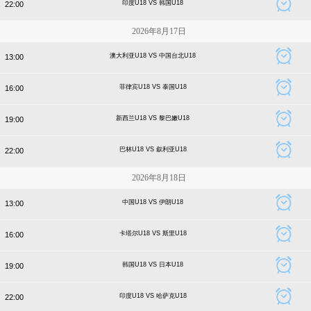
印度U18 VS 韩国U18
22:00
2026年8月17日
澳大利亚U18 VS 中国台北U18
13:00
菲律宾U18 VS 泰国U18
16:00
新西兰U18 VS 黎巴嫩U18
19:00
巴林U18 VS 叙利亚U18
22:00
2026年8月18日
中国U18 VS 伊朗U18
13:00
卡塔尔U18 VS 斯里U18
16:00
韩国U18 VS 日本U18
19:00
印度U18 VS 哈萨克U18
22:00