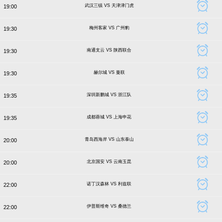
武汉三镇 VS 天津津门虎
19:00
梅州客家 VS 广州豹
19:30
南通支云 VS 陕西联合
19:30
赫尔城 VS 曼联
19:30
深圳新鹏城 VS 浙江队
19:35
成都蓉城 VS 上海申花
19:35
青岛西海岸 VS 山东泰山
20:00
北京国安 VS 云南玉昆
20:00
诺丁汉森林 VS 利兹联
22:00
伊普斯维奇 VS 桑德兰
22:00