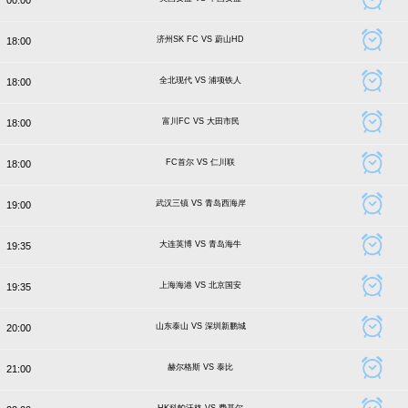
济州SK FC VS 蔚山HD
18:00
全北现代 VS 浦项铁人
18:00
富川FC VS 大田市民
18:00
FC首尔 VS 仁川联
18:00
武汉三镇 VS 青岛西海岸
19:00
大连英博 VS 青岛海牛
19:35
上海海港 VS 北京国安
19:35
山东泰山 VS 深圳新鹏城
20:00
赫尔格斯 VS 泰比
21:00
HK科帕沃格 VS 费基尔