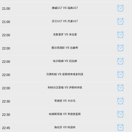
挪威U17 VS 瑞典U17
21:00
芬兰U17 VS 丹麦U17
21:00
克鲁塞罗 VS 米拉索
22:00
图尔库国际 VS 拉赫蒂
22:00
哈尔勒姆 VS 厄拉姆
22:00
贝弗利镇 VS 诺斯维奇维多利亚
22:00
利特尔汉普顿 VS 伊斯特本联
22:00
哥德堡 VS 卡尔马
22:30
哈姆斯塔德 VS 哥德堡盖斯
22:30
海伦芬 VS 特温特
22:45