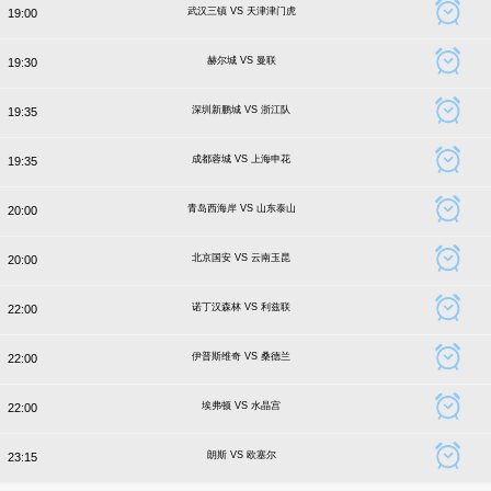
武汉三镇 VS 天津津门虎
19:00
赫尔城 VS 曼联
19:30
深圳新鹏城 VS 浙江队
19:35
成都蓉城 VS 上海申花
19:35
青岛西海岸 VS 山东泰山
20:00
北京国安 VS 云南玉昆
20:00
诺丁汉森林 VS 利兹联
22:00
伊普斯维奇 VS 桑德兰
22:00
埃弗顿 VS 水晶宫
22:00
朗斯 VS 欧塞尔
23:15