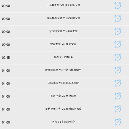
土耳其女篮 VS 澳大利亚女篮
00:00
波多黎各女篮 VS 比利时女篮
00:00
意大利女篮 VS 美国女篮
00:00
中国女篮 VS 捷克女篮
00:00
马赛 VS 巴黎FC
02:45
萨斯菲尔德 VS 拉普拉塔大学生
04:00
圣塔菲联 VS 科尔多瓦学院
04:00
圣洛伦索 VS 塔勒瑞斯
04:00
罗萨里奥中央 VS 纽维尔老男孩
04:00
河床 VS 门多萨独立
04:00