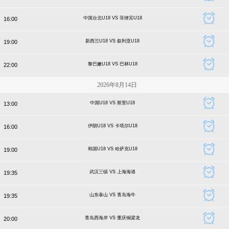
中国台北U18 VS 菲律宾U18
16:00
新西兰U18 VS 叙利亚U18
19:00
黎巴嫩U18 VS 巴林U18
22:00
2026年8月14日
中国U18 VS 斯里U18
13:00
伊朗U18 VS 卡塔尔U18
16:00
韩国U18 VS 哈萨克U18
19:00
武汉三镇 VS 上海海港
19:35
山东泰山 VS 青岛海牛
19:35
青岛西海岸 VS 重庆铜梁龙
20:00