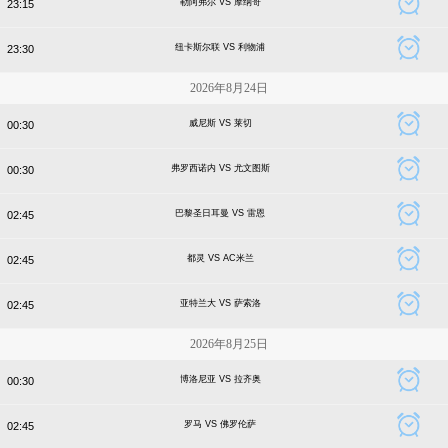
勒阿弗尔 VS 摩纳哥
23:15
纽卡斯尔联 VS 利物浦
23:30
2026年8月24日
威尼斯 VS 莱切
00:30
弗罗西诺内 VS 尤文图斯
00:30
巴黎圣日耳曼 VS 雷恩
02:45
都灵 VS AC米兰
02:45
亚特兰大 VS 萨索洛
02:45
2026年8月25日
博洛尼亚 VS 拉齐奥
00:30
罗马 VS 佛罗伦萨
02:45