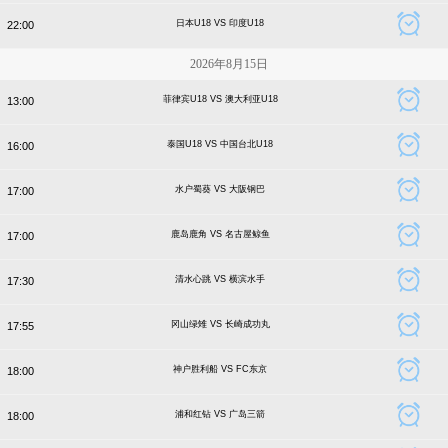
日本U18 VS 印度U18
22:00
2026年8月15日
菲律宾U18 VS 澳大利亚U18
13:00
泰国U18 VS 中国台北U18
16:00
水户蜀葵 VS 大阪钢巴
17:00
鹿岛鹿角 VS 名古屋鲸鱼
17:00
清水心跳 VS 横滨水手
17:30
冈山绿雉 VS 长崎成功丸
17:55
神户胜利船 VS FC东京
18:00
浦和红钻 VS 广岛三箭
18:00