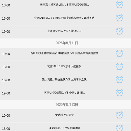
美国高中精英选拔队 VS 英国UK50精英队
13:00
中国U18 B队 VS 西班牙职业篮球实验室U18精英队
16:00
上海李宁之队 VS 瓦雷泽U18
19:00
2026年8月11日
西班牙职业篮球实验室U18精英队 VS 美国高中精英选拔队
10:00
瓦雷泽U18 VS 加拿大蜜獾队
13:00
澳大利亚U18选拔队 VS 上海李宁之队
16:00
英国UK50精英队 VS 中国U18 B队
19:00
2026年8月13日
女武神 VS 天空
10:00
澳大利亚U18 VS 泰国U18
13:00