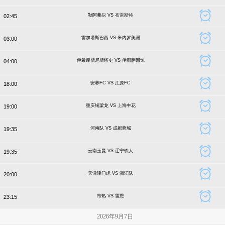
勒阿弗尔 VS 布雷斯特
02:45
雷加塔斯巴西 VS 米内罗美洲
03:00
伊希库斯尼斯塔史 VS 伊图萨因戈
04:00
安养FC VS 江原FC
18:00
重庆铜梁龙 VS 上海申花
19:00
河南队 VS 成都蓉城
19:35
云南玉昆 VS 辽宁铁人
19:35
天津津门虎 VS 浙江队
20:00
昂热 VS 雷恩
23:15
2026年9月7日