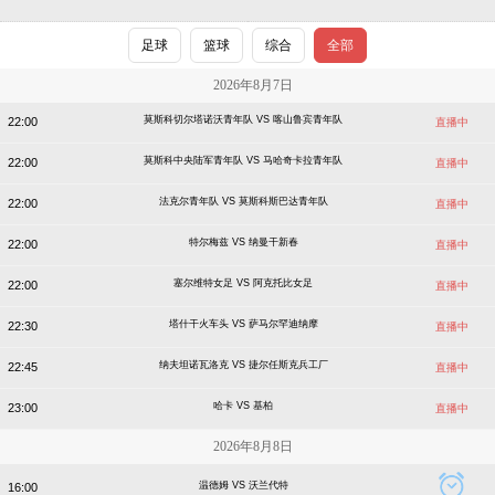
足球
篮球
综合
全部
2026年8月7日
莫斯科切尔塔诺沃青年队 VS 喀山鲁宾青年队
22:00
直播中
莫斯科中央陆军青年队 VS 马哈奇卡拉青年队
22:00
直播中
法克尔青年队 VS 莫斯科斯巴达青年队
22:00
直播中
特尔梅兹 VS 纳曼干新春
22:00
直播中
塞尔维特女足 VS 阿克托比女足
22:00
直播中
塔什干火车头 VS 萨马尔罕迪纳摩
22:30
直播中
纳夫坦诺瓦洛克 VS 捷尔任斯克兵工厂
22:45
直播中
哈卡 VS 基柏
23:00
直播中
2026年8月8日
温德姆 VS 沃兰代特
16:00