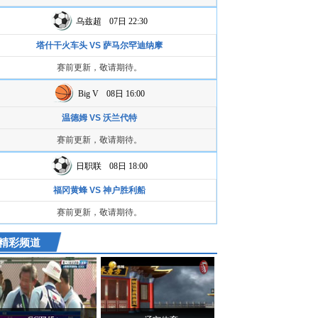
乌兹超
07日 22:30
塔什干火车头 VS 萨马尔罕迪纳摩
赛前更新，敬请期待。
Big V
08日 16:00
温德姆 VS 沃兰代特
赛前更新，敬请期待。
日职联
08日 18:00
福冈黄蜂 VS 神户胜利船
赛前更新，敬请期待。
精彩频道