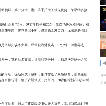
新鹏城。第37分钟，港口几乎扩大了领先优势。莱昂纳多接
新鹏城1次射门0次。没有奥斯卡和武磊，港口的进攻梳理能力和
城更加平庸，传球失误不断，进攻缺乏冲击力，无法威胁港口
是传球失误率太高，经常被海港反击。62分钟，海港再进一
织反击，莱昂纳多直塞，徐新顺势进球，古斯塔沃带球进入禁
们的后场，徐新完成了抢断，把球交给了莱昂纳多，他高速插
摩
身直接传球，给了古斯塔沃一把单刀。30岁的徐新在6秒内断
广
角度抽射，球从门将颜骏凌身边跃入近角，深圳新鹏城1-2落