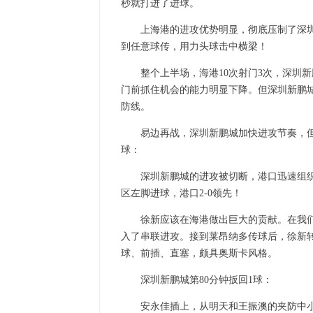
秒就打进了进球。
上海港的进攻优势明显，彻底压制了深圳
到任意球传，用力头球击中横梁！
整个上半场，海港10次射门3次，深圳
门前抓住机会的能力明显下降。但深圳新鹏
防线。
易边再战，深圳新鹏城加快进攻节奏，但
球：
深圳新鹏城的进攻被切断，港口迅速组
区左脚进球，港口2-0领先！
徐新应该在海港做出巨大的贡献。在我
入了串联进攻。接到莱昂纳多传球后，徐新转
球、前插、直塞，颇具奥斯卡风格。
深圳新鹏城第80分钟扳回1球：
安永佳插上，从明天和王振澳的夹防中小