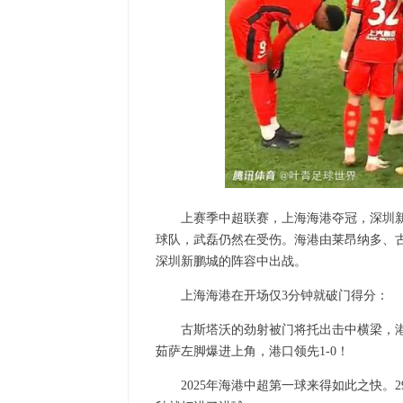
上赛季中超联赛，上海海港夺冠，深圳新
球队，武磊仍然在受伤。海港由莱昂纳多、
深圳新鹏城的阵容中出战。
上海海港在开场仅3分钟就破门得分：
古斯塔沃的劲射被门将托出击中横梁，
茹萨左脚爆进上角，港口领先1-0！
2025年海港中超第一球来得如此之快。2