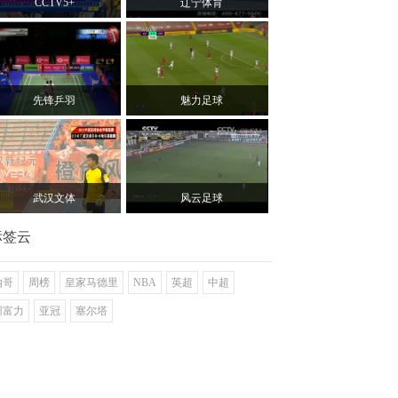
CCTV5+
辽宁体育
先锋乒羽
魅力足球
武汉文体
风云足球
标签云
纳哥
周榜
皇家马德里
NBA
英超
中超
州富力
亚冠
塞尔塔