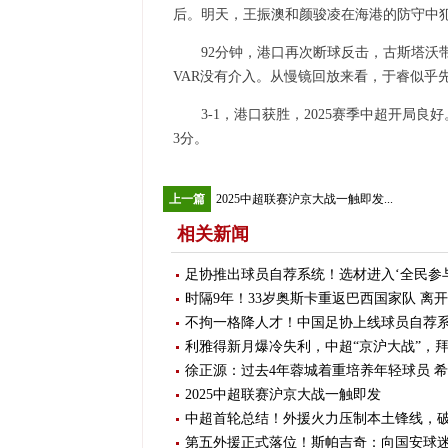
后。明天，王振澳和颜骏凌在海港的防守中
92分钟，港口再次断球反击，古斯塔沃
VAR没有介入。从慢镜回放来看，于睿似乎
3-1，港口获胜，2025赛季中超开局
3分。
上一篇
2025中超联赛沪京大战一触即发...
相关新闻
足协推出球员自荐系统！选材进入‘全民参
时隔9年！33岁奥斯卡重返巴西国家队 离开
不拘一格降人才！中国足协上线球员自荐系
利雅得新月爆冷失利，中超“京沪大战”，
徐正源：过去4年蓉城着重培养年轻球员 
2025中超联赛沪京大战一触即发
中超首轮总结！外援火力压制本土锋线，
第五外援正式落位！斯帕吉奇：向国安球迷