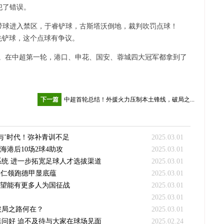
犯了错误。
带球进入禁区，于睿铲球，古斯塔沃倒地，裁判吹罚点球！
先铲球，这个点球有争议。
良好。在中超第一轮，港口、申花、国安、蓉城四大冠军都拿到了
下一篇
中超首轮总结！外援火力压制本土锋线，破局之...
与’时代！弥补青训不足
2025.03.01
海港后10场2球4助攻
2025.03.01
统 进一步拓宽足球人才选拔渠道
2025.03.01
拜仁领跑德甲显底蕴
2025.03.01
希望能有更多人为国征战
2025.03.01
2025.03.01
破局之路何在？
2025.03.01
问好 迫不及待与大家在球场见面
2025.02.24