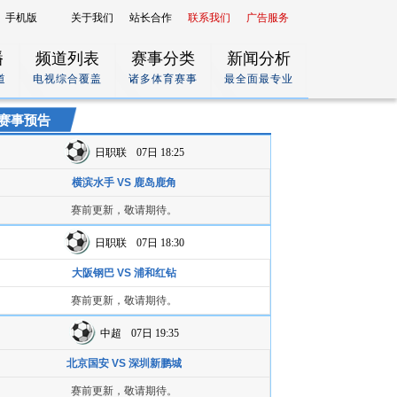
手机版
关于我们
站长合作
联系我们
广告服务
播
频道列表
赛事分类
新闻分析
道
电视综合覆盖
诸多体育赛事
最全面最专业
赛事预告
日职联
07日 18:25
横滨水手 VS 鹿岛鹿角
赛前更新，敬请期待。
日职联
07日 18:30
大阪钢巴 VS 浦和红钻
赛前更新，敬请期待。
中超
07日 19:35
北京国安 VS 深圳新鹏城
赛前更新，敬请期待。