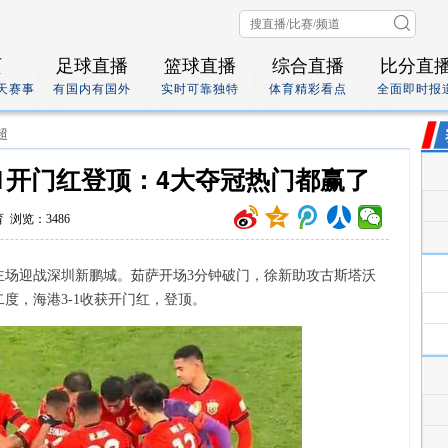
页
足球直播
篮球直播
综合直播
比分直
7天赛事
有国内有国外
实时可靠独特
体育精彩看点
全面即时报
超
-1开门红登顶：4大夺冠热门都赢了
 浏览：3486
主场迎战深圳新鹏城。茹萨开场3分钟破门，徐新助攻古斯塔沃
度，海港3-1收获开门红，登顶。