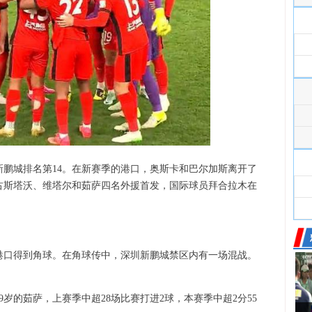
鹏城排名第14。在新赛季的港口，奥斯卡和巴尔加斯离开了
古斯塔沃、维塔尔和茹萨四名外援首发，国际球员拜合拉木在
港口得到角球。在角球传中，深圳新鹏城禁区内有一场混战。
9岁的茹萨，上赛季中超28场比赛打进2球，本赛季中超2分55