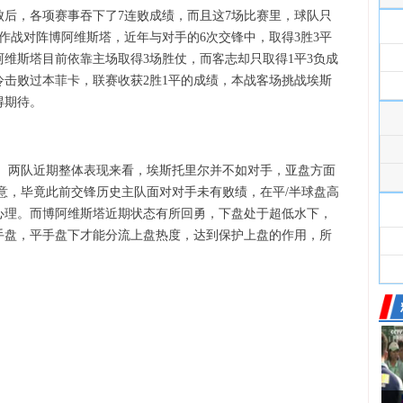
后，各项赛事吞下了7连败成绩，而且这7场比赛里，球队只
作战对阵博阿维斯塔，近年与对手的6次交锋中，取得3胜3平
维斯塔目前依靠主场取得3场胜仗，而客志却只取得1平3负成
击败过本菲卡，联赛收获2胜1平的成绩，本战客场挑战埃斯
得期待。
位。两队近期整体表现来看，埃斯托里尔并不如对手，亚盘方面
意，毕竟此前交锋历史主队面对对手未有败绩，在平/半球盘高
心理。而博阿维斯塔近期状态有所回勇，下盘处于超低水下，
手盘，平手盘下才能分流上盘热度，达到保护上盘的作用，所