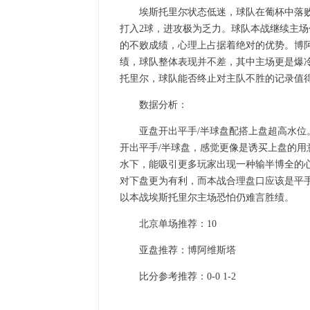
埃斯托里尔状态低迷，球队在葡杯中落败
打入2球，进攻极为乏力。球队本战继续主场
的不败成绩，心理上占据着绝对的优势。博阿
绩，球队整体表现并不差，其中主场更是爆冷
托里尔，球队能否终止对主队不胜的记录值
数据分析：
亚盘开出平手/半球盘配搭上盘超高水
开出平手/半球盘，感觉更像是诱买上盘的用
水下，能吸引更多玩家出现一种输半博全的
对下盘更为有利，而本战合理盘口应该是平
以本战埃斯托里尔主场恐怕仍难言胜绩。
北京单场推荐：10
亚盘推荐：博阿维斯塔
比分参考推荐：0-0 1-2