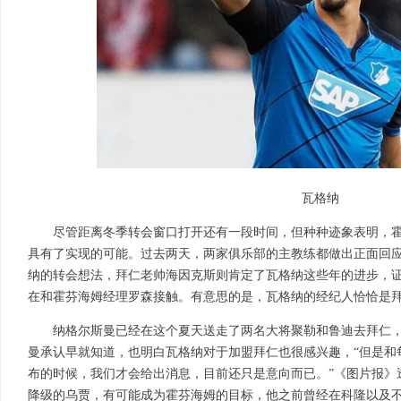
瓦格纳
尽管距离冬季转会窗口打开还有一段时间，但种种迹象表明，
具有了实现的可能。过去两天，两家俱乐部的主教练都做出正面回
纳的转会想法，拜仁老帅海因克斯则肯定了瓦格纳这些年的进步，
在和霍芬海姆经理罗森接触。有意思的是，瓦格纳的经纪人恰恰是
纳格尔斯曼已经在这个夏天送走了两名大将聚勒和鲁迪去拜仁
曼承认早就知道，也明白瓦格纳对于加盟拜仁也很感兴趣，“但是和
布的时候，我们才会给出消息，目前还只是意向而已。”《图片报》
降级的乌贾，有可能成为霍芬海姆的目标，他之前曾经在科隆以及不