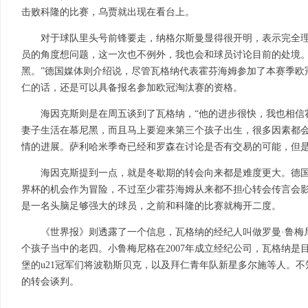
击败科隆的比赛，乌贾就出现在看台上。
对于球队里头号前锋要走，纳格尔斯曼显得很开明，表示完全理
员的角度想问题，这一次也不例外，我也会和球员讨论目前的处境
黑。”德国媒体则介绍说，尽管瓦格纳代表霍芬海姆参加了本赛季欧
仁的话，还是可以具备报名参加欧冠淘汰赛的资格。
海因克斯则是在周五谈到了瓦格纳，“他的进步很快，我也相信
妻子生活在慕尼黑，而且马上要迎来第三个孩子出生，很多因素都
情的进展。萨利哈米季奇已经和罗森在讨论是否有交易的可能，但是
海因克斯提到一点，就是冬歇期的转会向来都是难度更大。德
界杯的机会作为冒险，不过至少霍芬海姆从来都不担心转会传言会
是一名头脑足够强大的球员，之前和科隆的比赛就梅开二度。
《世界报》则透露了一个信息，瓦格纳的经纪人叫做罗曼·鲁梅
个孩子当中的老四。小鲁梅尼格在2007年成立经纪公司，瓦格纳是
堡的u21冠军们将波勒斯贝克，以及拜仁青年队新星多尔施等人。
的转会谈判。