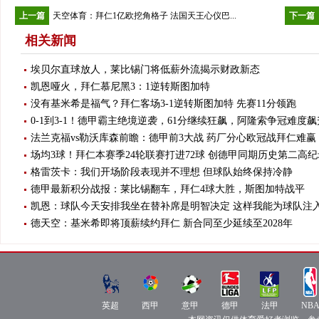
上一篇
天空体育：拜仁1亿欧挖角格子 法国天王心仪巴...
下一篇
相关新闻
埃贝尔直球放人，莱比锡门将低薪外流揭示财政新态
凯恩哑火，拜仁慕尼黑3：1逆转斯图加特
没有基米希是福气？拜仁客场3-1逆转斯图加特 先赛11分领跑
0-1到3-1！德甲霸主绝境逆袭，61分继续狂飙，阿隆索争冠难度飙
法兰克福vs勒沃库森前瞻：德甲前3大战 药厂分心欧冠战拜仁难赢
场均3球！拜仁本赛季24轮联赛打进72球 创德甲同期历史第二高纪
格雷茨卡：我们开场阶段表现并不理想 但球队始终保持冷静
德甲最新积分战报：莱比锡翻车，拜仁4球大胜，斯图加特战平
凯恩：球队今天安排我坐在替补席是明智决定 这样我能为球队注
德天空：基米希即将顶薪续约拜仁 新合同至少延续至2028年
NBA
德
法
英
西
意
直
甲
甲
超
甲
甲
播
直
直
直
英超
直
西甲
直
意甲
德甲
法甲
NB
播
播
播
播
播