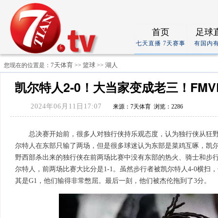
首页
足球
七天直播 7天赛事
有国内
7天体育
篮球
湖人
您现在的位置是：
>>
>>
凯尔特人2-0！大当家变成老三！FM
2024年06月11日17:07
来源：7天体育 浏览：2286
总决赛开始前，很多人对独行侠持乐观态度，认为独行侠从狂
尔特人在东部只输了两场，但是很多球迷认为东部是菜鸡互啄，凯
野西部杀出来的独行侠在前两场比赛中没有东部的热火、骑士和步行
尔特人，前两场比赛大比分是1-1。虽然步行者被凯尔特人4-0横
其是G1，他们输得非常憋屈。最后一刻，他们被杰伦拖到了3分。