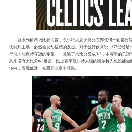
就系列前两场比赛而言，凯尔特人总决赛比东部任何一轮都要
侠回到主场，必然会发动猛烈的反击。对于独行侠来说，G3已经是
行侠才能保持夺冠的希望。一旦输了大比分变成0-3，本赛季的总冠
从来没有大比分0-3落后。比上赛季凯尔特人强的凯尔特人也没能
转向，表现低迷，在西部决定中获胜。