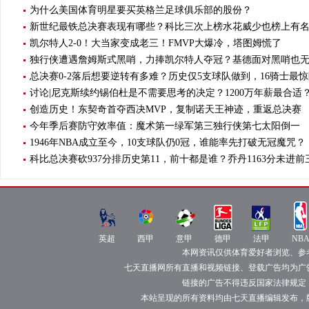
为什么美国体育明星要买英格兰足球俱乐部的股份？
新世纪最铁总决赛表现有哪些？科比三次上榜水花威少也榜上有
凯尔特人2-0！大当家变成老三！FMVP大爆冷，塔图姆慌了
独行侠遭遇詹姆斯式黑哨，力捧凯尔特人夺冠？基德面对黑哨也
总决赛0-2落后想要逆转有多难？历史仅5支球队做到，16骑士最
讨论|尼克斯续约锡伯杜是不需要思考的决定？1200万年薪最合适
创造历史！东契奇首夺西决MVP，复制诺天王神迹，重返总决赛
今年季后赛防守效率值：魔术第一绿军第三独行侠第七太阳倒一
1946年NBA成立至今，10支球队仍0冠，谁能率先打破无冠魔咒？
科比总决赛砍937分排历史第11，前十都是谁？乔丹1163分未进前
NBA
德
法
英
西
意
直
甲
甲
超
甲
甲
播
直
直
直
英超
直
西甲
直
意甲
德甲
法甲
NB
播
播
播
播
播
本网资讯仅供体育爱好者浏览、参
七天直播网所有直播和视频链接、登载广告均为广
链接的广告不得违反国家法律规定
本站呈现的所有资料均由七天直播编辑发布，