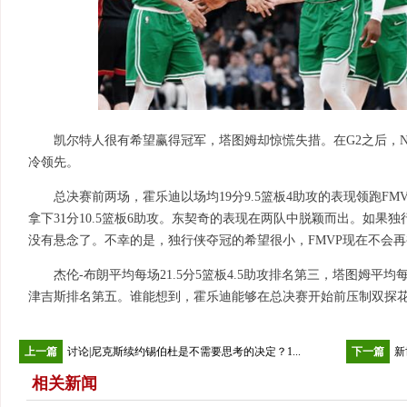
凯尔特人很有希望赢得冠军，塔图姆却惊慌失措。在G2之后，N
冷领先。
总决赛前两场，霍乐迪以场均19分9.5篮板4助攻的表现领跑F
拿下31分10.5篮板6助攻。东契奇的表现在两队中脱颖而出。如果独
没有悬念了。不幸的是，独行侠夺冠的希望很小，FMVP现在不会
杰伦-布朗平均每场21.5分5篮板4.5助攻排名第三，塔图姆平均每
津吉斯排名第五。谁能想到，霍乐迪能够在总决赛开始前压制双探花
上一篇
讨论|尼克斯续约锡伯杜是不需要思考的决定？1...
下一篇
新
相关新闻