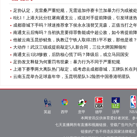
足协认定，克雷桑严重犯规，无需追加停赛卡兰加暴力行为或被
8比1！上港大比分狂屠南通支云，或送对手提前降级，引发球迷
成都蓉城下手吗？球迷推荐拿下侯永永顶替艾克森，正值当打之
南通支云后悔吗？当初执意要得罪鲁能成中超公敌，如今将提前
他被云南玉昆炒鱿鱼，执教辽宁铁人取得2胜1平不败，那他是谁
大动作！武汉三镇或提前敲定5人新合同，三位大牌国脚领衔
南通支云1比8惨败，后防核心慌了吗？降级后，或立马回国安
足协发文释疑为何重罚韦世豪：暴力行为不同于严重犯规
上港下赛季两大离队热门敲定，或考虑去成都蓉城，王牌队长在
云南玉昆举办足球嘉年华，玉昆明星队3-2险胜中国香港明星队
NBA
德
法
英
西
意
直
甲
甲
超
甲
甲
播
直
直
直
英超
直
西甲
直
意甲
德甲
法甲
NB
播
播
播
播
播
本网资讯仅供体育爱好者浏览、参
七天直播网所有直播和视频链接、登载广告均为广
链接的广告不得违反国家法律规定