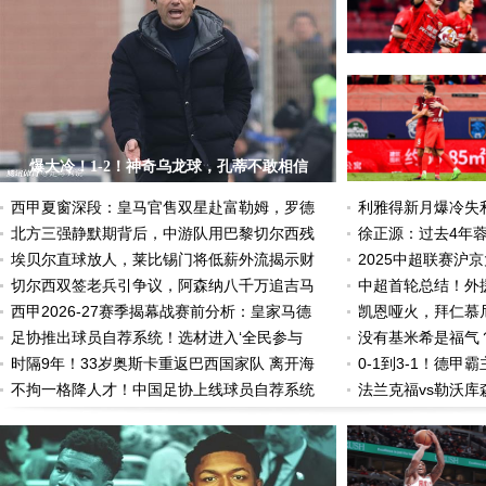
爆大冷！1-2！神奇乌龙球，孔蒂不敢相信
西甲夏窗深段：皇马官售双星赴富勒姆，罗德
利雅得新月爆冷失利
北方三强静默期背后，中游队用巴黎切尔西残
徐正源：过去4年
埃贝尔直球放人，莱比锡门将低薪外流揭示财
2025中超联赛沪
切尔西双签老兵引争议，阿森纳八千万追吉马
中超首轮总结！外
西甲2026-27赛季揭幕战赛前分析：皇家马德
凯恩哑火，拜仁慕
足协推出球员自荐系统！选材进入‘全民参与
没有基米希是福气？
时隔9年！33岁奥斯卡重返巴西国家队 离开海
0-1到3-1！德甲
不拘一格降人才！中国足协上线球员自荐系统
法兰克福vs勒沃库