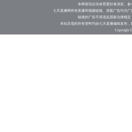
播
播
播
播
播
本网资讯仅供体育爱好者浏览、参
七天直播网所有直播和视频链接、登载广告均为广
链接的广告不得违反国家法律规定
本站呈现的所有资料均由七天直播编辑发布，
Copyright ©