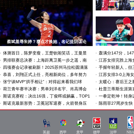
蔡斌羞辱朱婷？赛点才换她，名记提阴谋论
体测首日，陈梦变瘦，王楚钦闹笑话，王曼昱
轰满分147分，1
男排联赛总决赛：上海距离卫冕一步之遥，南
江苏女排完胜上海
四项赛会记录被刷新！2025苏州马拉松圆满落
手握年轻新人，但
恭喜，刘翔正式上任，亮相新岗位，多年努力
江苏女排3-0上海
张宁谈MVP“拱手相让”：对得起来看我们球
太暖心：赛后王之
荷兰青年赛半决赛：男单刘洋名宇、肖高博会
杜普兰蒂斯生涯第
斯诺克赛程：决出16强，丁俊晖或躺赢，TOP1
一拳定乾坤！转身
斯诺克最新形势：卫冕冠军退赛，火箭替身压
陈雨菲27周岁生
NBA
德
法
英
西
意
直
甲
甲
超
甲
甲
播
直
直
直
英超
直
西甲
直
意甲
德甲
法甲
NB