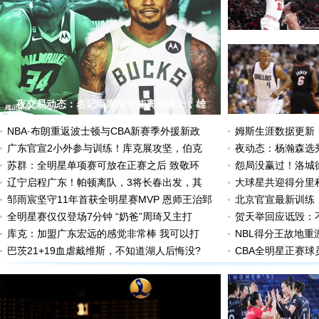
夜交易动态：名记曝库里可能离开勇士，雄
NBA·布朗重返波士顿与CBA新赛季外援新政
姆斯生涯数据更新
广东官宣2小外参与训练！库克展攻坚，伯克
夜动态：杨瀚森选
苏群：全明星单项赛可放在正赛之后 致敬环
怨局没赢过！洛城
辽宁启程广东！帕顿离队，3将长春出发，其
大球星共迎得分里
邹雨宸坚守11年首获全明星赛MVP 恩师王治郅
北京官宣最新训练
全明星赛仅仅登场7分钟 “奶爸”周琦又主打
贺天举回应诋毁：
库克：加盟广东宏远的感觉非常棒 我可以打
NBL得分王故地重
巴茨21+19血虐戴维斯，不知道湖人后悔没?
CBA全明星正赛