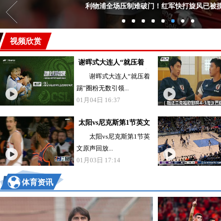
利物浦全场压制难破门！红军快打旋风已被
视频欣赏
谢晖式大连人“就压着
踢”圈粉无数引领中超新
谢晖式大连人“就压着
潮流 《踏过荆棘》第4期
踢”圈粉无数引领...
01月04日 16:37
太阳vs尼克斯第1节英文
原声回放
太阳vs尼克斯第1节英
文原声回放...
01月03日 17:14
体育资讯